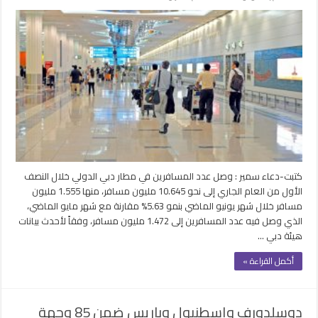
مطار
دبي
يستقبل
أكثر
من
10
ملايين
مسافر
في
النصف
الأول
من
كتبت-دعاء سمير : وصل عدد المسافرين في مطار دبي الدولي خلال النصف
العام
الأول من العام الجاري إلى نحو 10.645 مليون مسافر، منها 1.555 مليون
مغلقة
مسافر خلال شهر يونيو الماضي بنمو 5.63% مقارنة مع شهر مايو الماضي،
الذي وصل فيه عدد المسافرين إلى 1.472 مليون مسافر، وفقاً لأحدث بيانات
هيئة دبي …
أكمل القراءة »
دوسلدورف وإسطنبول وباريس ضمن 85 وجهة