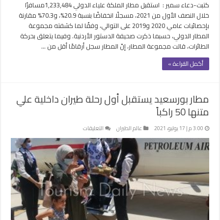
كتبت-دعاء سمير : استقبل مطار الملكة علياء الدولي 1,233,484مسافرًا
مغلقة
خلال النصف الأول من 2021، مسجلًا انخفاضًا بنسبة 20.9%، و70.3% مقارنة
بإحصائيات عامي 2020 و2019 على التوالي، وفقًا لما كشفته مجموعة
المطار الدولي، حسبما ذكرت صحيفة الدستور الأردنية. وفيما يتعلق بحركة
الطائرات، قالت مجموعة المطار، إنّ المطار سجل أرقامًا أقل من …
أكمل القراءة »
مطار بورسعيد يستقبل أول رحلة طيران داخلية علي
متنها 50 راكباً
على
3:00 م | 17 يوليو، 2021
عالم الطيران
التعليقات
مطار
بورسعيد
يستقبل
أول
رحلة
طيران
داخلية
علي
متنها