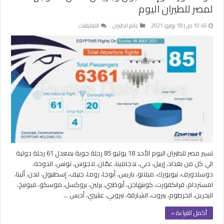
لمصر للطيران اليوم
على
10:45 ص | 18 يوليو، 2021
عالم الطيران
التعليقات
دوسلدورف
وإسطنبول
وباريس
ضمن
85
وجهة
لمصر
للطيران
اليوم
مغلقة
تسير مصر للطيران اليوم الأحد 18 يوليو 85 رحلة جوية بمعدل 61 رحلة دولية
الي كل من بغداد، إربيل، دبي، ندجامينا، عمّان، لاجوس، تونس، الدوحه،
دوسلدورف، نيويورك، ميلانو، باريس، أبوجا، روما، جنيف، إسطنبول، لندن، أثينا،
امستردام، فرانكفورت، كوبنهاجن، أبوظبي، برلين، بروكسل، موسكو، ميونيخ،
البحرين، الخرطوم، بيروت، الشارقة، نيروبي، عنتيبي، أديس …
أكمل القراءة »