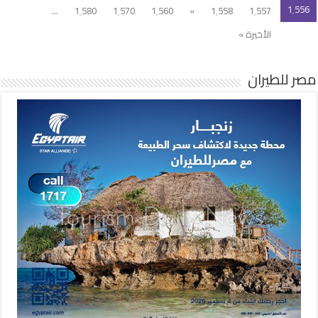
1٬556
...
1٬580
1٬570
1٬560
»
1٬558
1٬557
الأخيرة »
مصر للطيران