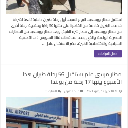
50
راكباً
مغلقة
استقبل مطار بورسعيد، اليوم السبت، أول رحلة طيران داخلية تابعة لشركة
خدمات البترول قادمة من القاهرة على متنها 50 راكبا ومتجهة برحلة أخرى
من مطار بورسعيد إلى مطار شرم الشيخ. ويعد مطار بورسعيد من المطارات
المصرية الواعدة والذي يخدم محافظات قناة السويس ذات الأهمية
السياحية والاقتصادية الكبيرة، حضر الاستقبال عادل …
أكمل القراءة »
مطار مرسى علم يستقبل 56 رحلة طيران هذا
الأسبوع بينها 17 رحلة من بولندا
على
10:48 ص | 17 يوليو، 2021
عالم الطيران
التعليقات
مطار
مرسى
علم
يستقبل
56
رحلة