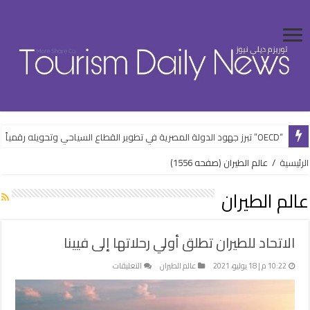
“OECD” تبرز جهود الدولة المصرية في تطوير القطاع السياحي وتحويله رقمياً
“الشباب” تفتتح فعاليات الأنشطة الرياضية بالعلمين الجديدة ضمن خطتها الصيف
الرئيسية
/
عالم الطيران
(صفحه 1556)
عالم الطيران
الاتحاد للطيران تطلق أولي رحلاتها إلى فيينا
على
10:22 م | 18 يوليو، 2021
عالم الطيران
التعليقات
الاتحاد
للطيران
تطلق