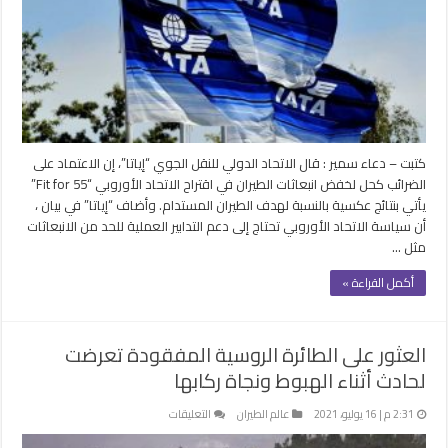
مقترحات
“الاتحاد”
بفرض
ضرائب
لخفض
الإنبعاثات
مغلقة
كتبت – دعاء سمير : قال الاتحاد الدولي للنقل الجوي “إياتا”، إن الاعتماد على
الضرائب كحل لخفض انبعاثات الطيران في اقتراح الاتحاد الأوروبي “Fit for 55”
يأتي بنتائج عكسية بالنسبة لهدف الطيران المستدام. وأضاف “إياتا” في بيان ،
أن سياسة الاتحاد الأوروبي تحتاج إلى دعم التدابير العملية للحد من الانبعاثات
مثل …
أكمل القراءة »
العثور على الطائرة الروسية المفقودة تعرضت
لحادث أثناء الهبوط ونجاة ركابها
على
2:31 م | 16 يوليو، 2021
عالم الطيران
التعليقات
العثور