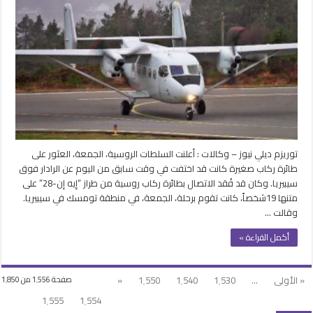
على
الطائرة
الروسية
المفقودة
تعرضت
لحادث
أثناء
الهبوط
ونجاة
ركابها
مغلقة
توريزم ديلي نيوز – وكالات : أعلنت السلطات الروسية، الجمعة، العثور على
طائرة ركاب صغيرة كانت قد اختفت في وقت سابق من اليوم عن الرادار فوق
سيبيريا. وكان قد فُقد الاتصال بطائرة ركاب روسية من طراز “إيه إن-28” على
متنها 19شخصاً، كانت تقوم برحلة، الجمعة، في منطقة تومسك في سيبيريا.
وقالت …
أكمل القراءة »
« الأولى
...
1٬530
1٬540
1٬550
«
صفحة 1٬556 من 1٬850
1٬555
1٬554