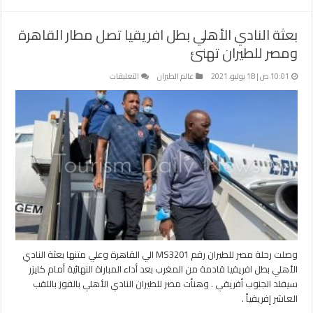
بعثة النادي الأهلي بطل افريقيا تصل مطار القاهرة
ومصر للطيران تهنئ
على
10:01 ص | 18 يوليو، 2021
عالم الطيران
التعليقات
بعثة
النادي
الأهلي
بطل
افريقيا
تصل
مطار
القاهرة
ومصر
للطيران
تهنئ
مغلقة
وصلت رحلة مصر للطيران رقم MS3201 الي القاهرة وعلي متنها بعثة النادي
الأهلي بطل افريقيا قادمة من المغرب بعد أداء المباراة النهائية أمام كايزر
سيفلد الجنوب أفريقي . وهنأت مصر للطيران النادي الأهلي بالفوز باللقب
العاشر إفريقياً .