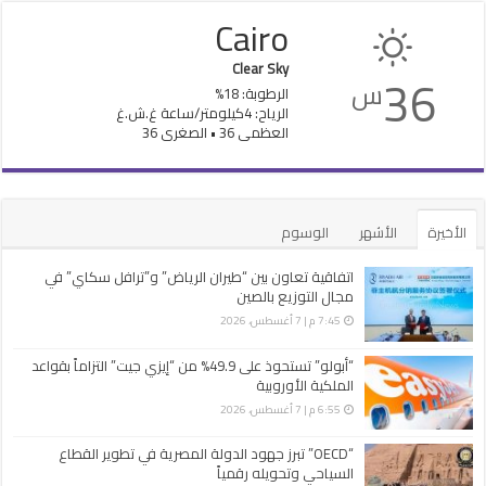
Cairo
Clear Sky
36
س
الرطوبة: 18%
الرياح: 4كيلومتر/ساعة غ.ش.غ
العظمى 36 • الصغرى 36
الأخيرة
الأشهر
الوسوم
اتفاقية تعاون بين “طيران الرياض” و”ترافل سكاي” في
مجال التوزيع بالصين
7:45 م | 7 أغسطس، 2026
“أبولو” تستحوذ على 49.9% من “إيزي جيت” التزاماً بقواعد
الملكية الأوروبية
6:55 م | 7 أغسطس، 2026
“OECD” تبرز جهود الدولة المصرية في تطوير القطاع
السياحي وتحويله رقمياً