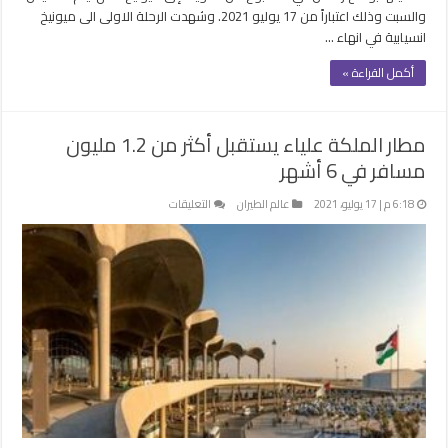
والسبت وذلك اعتباراً من 17 يوليو 2021. وشهدت الرحلة الاولى الى ميونيخ
انسيابية في انهاء …
أكمل القراءة »
مطار الملكة علياء يستقبل أكثر من 1.2 مليون
مسافر في 6 أشهر
على
6:18 م | 17 يوليو، 2021
عالم الطيران
التعليقات
مطار
الملكة
علياء
يستقبل
أكثر
من
1.2
مليون
مسافر
في
6
أشهر