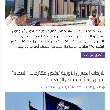
طيران
هذا
الأسبوع
بينها
17
رحلة
كتبت – مروة الشريف : كشف مصدر بمطار مرسى علم الدولي أن جداول
من
تشغيل رحلات الطيران الوافدة للمطار ، بداية من اليوم السبت، حتى نهاية
بولندا
الأسبوع الحالي، عن استقبال 56 رحلة طيران من عدة دول بينها 16 رحلة من
مغلقة
التشيك، و17 رحلة من بولندا، و8 رحلات من مطارات أوكرانيا، وواحدة …
أكمل القراءة »
شركات الطيران الأوربية ترفض مقترحات “الاتحاد”
بفرض ضرائب لخفض الإنبعاثات
على
4:16 م | 16 يوليو، 2021
عالم الطيران
التعليقات
شركات
الطيران
الأوربية
ترفض