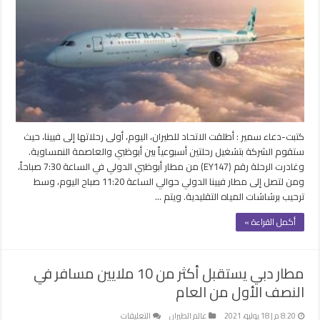
أولي
رحلاتها
إلى
فيينا
مغلقة
كتبت-دعاء سمير : أطلقت الاتحاد للطيران، اليوم، أولى رحلاتها إلى فيينا، حيث
ستقوم الشركة بتشغيل رحلتين أسبوعياً بين أبوظبي والعاصمة النمساوية.
وغادرت الرحلة رقم (EY147) من مطار أبوظبي الدولي في الساعة 7:30 صباحاً،
ومن لتصل إلى مطار فيينا الدولي حوالي الساعة 11:20 صباح اليوم، وسط
ترحيب برشاشات المياه التقليدية. ويتم …
أكمل القراءة »
مطار دبي يستقبل أكثر من 10 ملايين مسافر في
النصف الأول من العام
على
8:20 م | 18 يوليو، 2021
عالم الطيران
التعليقات