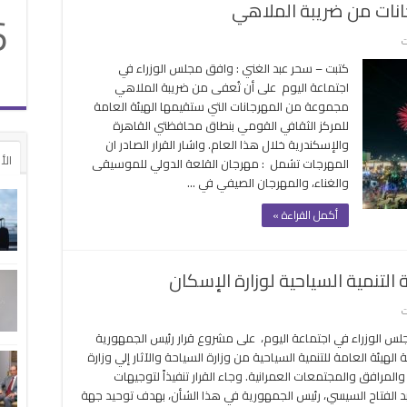
جانات من ضريبة الملاهي
6
على
ت
الحكومة
كتبت – سحر عبد الغني : وافق مجلس الوزراء في
تصدر
اجتماعة اليوم على أن تُعفى من ضريبة الملاهي
قرار
مجموعة من المهرجانات التي ستقيمها الهيئة العامة
بإعفاء
للمركز الثقافي القومي بنطاق محافظتي القاهرة
المهرجانات
والإسكندرية خلال هذا العام. واشار القرار الصادر ان
من
الأ
المهرجات تشمل : مهرجان القلعة الدولي للموسيقى
ضريبة
والغناء، والمهرجان الصيفي في …
الملاهي
مغلقة
أكمل القراءة »
 التنمية السياحية لوزارة الإسكان
على
ت
الوزراء
س الوزراء في اجتماعة اليوم، على مشروع قرار رئيس الجمهورية
يوافق
ة الهيئة العامة للتنمية السياحية من وزارة السياحة والآثار إلي وزارة
على
المرافق والمجتمعات العمرانية. وجاء القرار تنفيذاً لتوجيهات
نقل
بد الفتاح السيسي، رئيس الجمهورية في هذا الشأن، بهدف توحيد جهة
تبعية