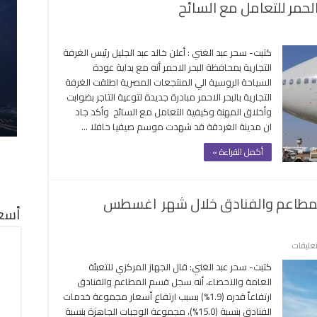
ر الحمر للتعامل مع السائح
ى
لاق
كتبت- سحر عبد الغني : أعلن خالد عبد الجليل رئيس الغرفة
ادرة
التجارية بمحافظة البحر الاحمر أنه مع بداية عودة
وعية
السياحة الروسية الي المنتجعات المصرية اطلقت الغرفة
تجار
التجارية بالبحر الاحمر مبادرة جديدة لتوعية التاجر بضوابت
لبحر
وأخلاق المهنة وكيفية التعامل مع السائح وأكد جاد
حمر
ان مدينة الغردقة قد شهدت موسم صيفيا حافلا …
تعامل
ع
أكمل القراءة »
سائح
غلقة
 خدمات المطاعم والفنادق خلال شهر اغسطس
أسعا
على
تعليقات
الاحصاء
كتبت- سحر عبد الغني: قال الجهاز المركزي للتعبئة
:
العامة والاحصاء، أنه سجل قسم المطاعم والفنادق
15%
ارتفاعاً قدره (1.9%) بسبب ارتفاع أسعار مجموعة خدمات
زيادة
الفنادق بنسبة (15.0%)، مجموعة الوجبات الجاهزة بنسبة
في