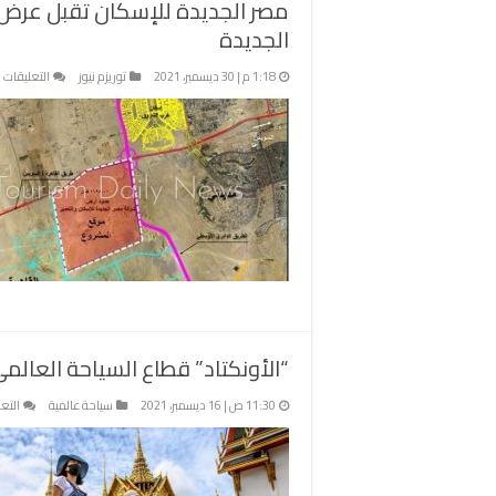
مصر الجديدة للإسكان تقبل عرض م
الجديدة
ع
1:18 م | 30 ديسمبر، 2021
توريزم نيوز
التعليقات
م
ا
ل
ت
ع
م
ف
ل
ه
ب
ا
م
“الأونكتاد” قطاع السياحة العالمي يسجل 6 تريليونات دول
11:30 ص | 16 ديسمبر، 2021
سياحة عالمية
التع