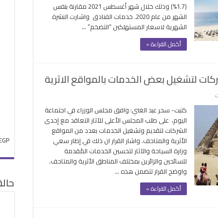
(1.7%) وذلك خلال شهر أغسطس 2021 مقارنة بنفس
خدمات
الشهر من عام 2020. خدمات الفنادق واشارت النشرة
المطاعم
الشهرية لاسعار المستهلكين “التضخم” …
والفنادق
خلال
أكمل القراءة »
شهر
اغسطس
الماضي
شركات لتشغيل بعض الخدمات بالمواقع الاثرية
مغلقة
على
ت
الأعلي
كتبت- سحر عبد الغني: وافق مجلس الوزراء في اجتماعة
للآثار
اليوم، على طلب المجلس الأعلى للآثار التعاقد مع إحدى
يتعاقد
الشركات لتقديم وتشغيل الخدمات بعدد من المواقع
مع
EGP
الأثرية والمتاحف. واشار القرار ان ذلك في إطار سعي
إحدي
وزارة السياحة والآثار لتحسين الخدمات المُقدمة
الشركات
للسائحين والزائرين بمختلف المناطق الأثرية والمتاحف.
لتشغيل
واوضح القرار تتضمن هذه …
بعض
حال
الخدمات
أكمل القراءة »
بالمواقع
الاثرية
مغلقة