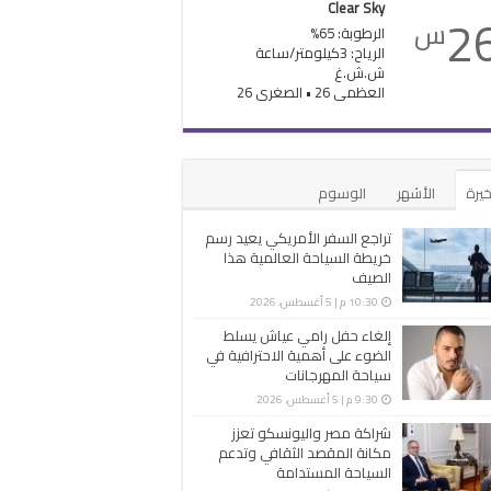
Clear Sky
2
س
الرطوبة: 65%
الرياح: 3كيلومتر/ساعة
ش.ش.غ
العظمى 26 • الصغرى 26
خيرة
الأشهر
الوسوم
تراجع السفر الأمريكي يعيد رسم
خريطة السياحة العالمية هذا
الصيف
10:30 م | 5 أغسطس، 2026
إلغاء حفل رامي عياش يسلط
الضوء على أهمية الاحترافية في
سياحة المهرجانات
9:30 م | 5 أغسطس، 2026
شراكة مصر واليونسكو تعزز
مكانة المقصد الثقافي وتدعم
السياحة المستدامة