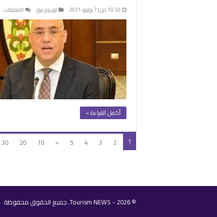
عل
10:50 ص | 7 يوليو، 2021
توريزم نيوز
التعليقات
وز
ال
:
مد
“ا
ال
نا
ال
ال
مغ
أكمل القراءة »
1
30
20
10
»
5
4
3
2
© 2026 - Tourism NEWS. جميع الحقوق محفوظة