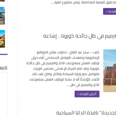
وتحقيق التنمية المتكاملة. ونص مشروع القرار …
هيئة
التنمية
قراءة »
السياحية
لوزارة
الإسكان
مغلقة
رميم في ظل جائحة كورونا .. إشاعة
ى
وقف
كتبت – سحر عبد الغني : تداولت بعض المواقع
عمل
الإلكترونية وصفحات التواصل الاجتماعي أنباء حول
شروعات
توقف العمل بمشروعات الآثار والترميم في ظل جائحة
ثار
تابع
كورونا، وقد قام المركز الإعلامي لمجلس الوزراء
لترميم
بالتواصل مع وزارة السياحة والآثار، والتي نفت تلك
ي
الأنباء، مُؤكدةً أنه لا صحة لتوقف العمل بمشروعات
ل
الآثار والترميم في ظل …
ئحة
رونا
أكمل القراءة »
اعة
لقة
جديدة” نافذة الدلتا السياحية