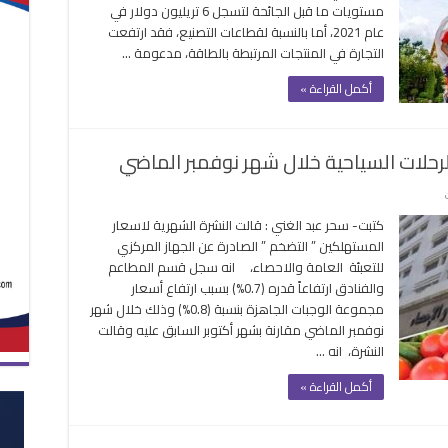
مستويات ما قبل الجائحة لتسجل 6 تريليون دولار في
يسجل
عام 2021، أما بالنسبة لقطاعات التصنيع، فقد ارتفعت
6
التجارة في المنتجات المرتبطة بالطاقة، مدعومة …
تريليونات
دولار
أكمل القراءة »
في
عام
2021
مغلقة
على
الاحصاء
كتبت- سحر عبد الغني : قالت النشرة الشهرية لاسعار
:
المستهلكين ” التضخم ” الصادرة عن الجهاز المركزي
14.2%زيادة
للتعبئة العامة والاحصاء، انه سجل قسم المطاعم
في
والفنادق ارتفاعاً قدره (0.7%) بسبب ارتفاع أسعار
اسعار
مجموعة الوجبات الجاهزة بنسبة (0.8%) وذلك خلال شهر
الرحلات
نوفمبر الماضي مقارنة بشهر أكتوبر السابق عليه وقالت
السياحية
النشرة، انه …
خلال
شهر
أكمل القراءة »
نوفمبر
الماضي
مغلقة