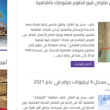
اونتن فيو لتطوير هليوبارك بالقاهرة
لى
صر
كتبت- سحر عبد الغني: وافق مجلس إدارة شركة مصر
لجديدة
الجديدة للإسكان والتعمير، إحدى شركات القابضة
لإسكان
للتشييد والتعمير التابعة لوزارة قطاع الأعمال العام، على
قبل
العرض المقدم من شركة “ماونتن فيو للتنمية
رض
والاستثمار العقاري”، وذلك للشراكة في تطوير أرض
اونتن
مشروع هليوبارك بالقاهرة الجديدة على مساحة 1695
يو
فدانًا. يأتي هذا في إطار حرص …
تطوير
أهلا
ليوبارك
أكمل القراءة »
القاهرة
لجديدة
غلقة
ار في عام 2021
على
ليقات
“الأونكتاد”
كتبت: سحر عبد الغني : قالت منظمة ” الأونكتاد”
قطاع
العالمية أنه على الرغم من انتعاش التجارة العالمية، فإن
السياحة
التجارة في الخدمات مثل السياحة، ستظل أقل قليلاً من
العالمي