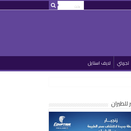
تجربتي
لايف استايل
للطيران