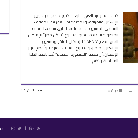
ى
ير
كتبت- سحر عبد الغني : تابع الدكتور عاصم الجزار، وزير
إسكان
الإسكان والمرافق والمجتمعات العمرانية، الموقف
التنفيذى للمشروعات المختلفة الجارى تنفيذها بمدينة
ينة
المنصورة الجديدة، ومنها مشروع “سكن مصر” للإسكان
لمنصورة
المتوسط، و”JANNA” للإسكان الفاخر، ومشروع
جديدة”
الإسكان المتميز، ومشروع الفيلات، وغيرها. وأوضح وزير
فذة
الإسكان، أن مدينة “المنصورة الجديدة” تُعد نافذة الدلتا
دلتا
السياحية، وتضم …
سياحية
لقة
...
الأخيرة »
صفحة 1 من 173
الخ