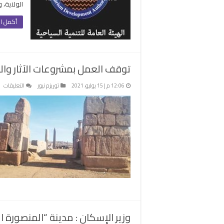
الولاية، 
أكمل ال
توقف العمل بمشروعات الآثار والت
عل
12:06 م | 15 يوليو، 2021
توريزم نيوز
التعليقات
ت
ال
بم
الآ
وا
ف
ظ
جا
كو
..
إش
مغ
وزير الإسكان : مدينة “المنصورة ال