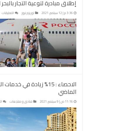
إطلاق مبادرة لتوعية التجار بالبح
عل
3:36 م | 12 سبتمبر، 2021
توريزم نيوز
التعليقات
إط
مب
لت
ال
با
ال
لل
م
ال
م
الاحصاء : 15% زيادة في
الماضي
11:16 ص | 9 سبتمبر، 2021
فنادق و منتجعات
ال