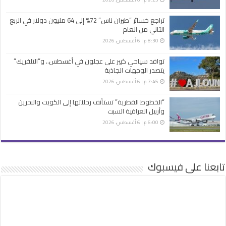
تراجع خسائر “طيران ناس” 72% إلى 64 مليون دولار في الربع
الثاني من العام
8:30 م | 6 أغسطس، 2026
توافد سياحي كبير على عجلون في أغسطس.. و”التلفريك”
يتصدر الوجهات الجاذبة
7:45 م | 6 أغسطس، 2026
“الخطوط القطرية” تستأنف رحلاتها إلى الكويت والبحرين
وأربيل العراقية السبت
6:00 م | 6 أغسطس، 2026
تابعنا على فيسبوك