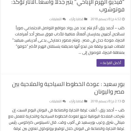
“فيديو الهرم الإباحي” يثير جدلاً واسعاً..الآثار تؤكد:
فوتوشوب
على
4:52 م | 8 ديسمبر، 2018
قضايا وآراء
التعليقات
“فيديو
كتب – أحمد رزق: أثار نشر عدد من رواد مواقع التواصل الاجتماعي صوراً
الهرم
لسائحين أجنبيين يمارسان أفعالًا منافية للأداب فوق سطح أحد أهرامات
الإباحي”
الجيزة، موجة جدل في مصر . ونشر مصور دنماركي يدعى أندرياس هيفيد”
يثير
لقطات فيديو برفقة من تبدو أنها صديقته يتسلقان الهرم الأكبر “خوفو”
جدلاً
بمنطقة الجيزة، للوصول إلى …
واسعاً..الآثار
تؤكد:
أكمل القراءة »
فوتوشوب
مغلقة
بور سعيد : عودة الخطوط السياحية والملاحية بين
مصر واليونان
على
2:13 م | 8 ديسمبر، 2018
قضايا وآراء
التعليقات
بور
كنب – أحمد رزق : أعلنت غرفة التجارة والصناعة في اليونان اليوم السبت، إن
سعيد
شركات الملاحة اليونانية تجهز لعودة الخطوط السياحية والتجارية للعمل مع
:
مينائي شرق وغرب بورسعيد في أقرب وقت. قال تاسيلوس كاراكوس، رئيس
عودة
غرفة التجارة والصناعة في اليونان خلال توقيع بروتوكول تعاون بين غرفة
الخطوط