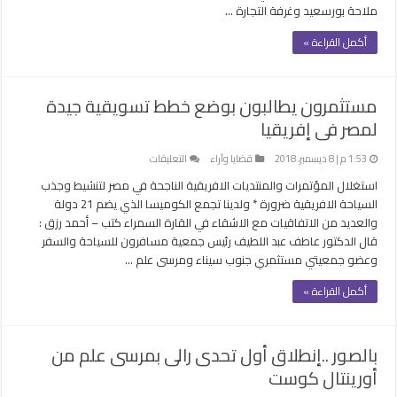
ملاحة بورسعيد وغرفة التجارة …
السياحية
والملاحية
أكمل القراءة »
بين
مصر
واليونان
مستثمرون يطالبون بوضع خطط تسويقية جيدة
مغلقة
لمصر فى إفريقيا
على
1:53 م | 8 ديسمبر، 2018
قضايا وآراء
التعليقات
مستثمرون
استغلال المؤتمرات والمنتديات الافريقية الناجحة في مصر لتنشيط وجذب
يطالبون
السياحة الافريقية ضرورة * ولدينا تجمع الكوميسا الذي يضم 21 دولة
بوضع
والعديد من الاتفاقيات مع الاشقاء في القارة السمراء كتب – أحمد رزق :
خطط
قال الدكتور عاطف عبد اللطيف رئيس جمعية مسافرون للسياحة والسفر
تسويقية
وعضو جمعيتي مستثمري جنوب سيناء ومرسى علم …
جيدة
لمصر
أكمل القراءة »
فى
إفريقيا
مغلقة
بالصور ..إنطلاق أول تحدى رالى بمرسى علم من
أورينتال كوست