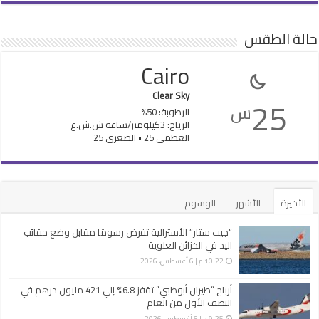
حالة الطقس
Cairo
Clear Sky
25
س
الرطوبة: 50%
الرياح: 3كيلومتر/ساعة ش.ش.غ
العظمى 25 • الصغرى 25
الأخيرة
الأشهر
الوسوم
“جيت ستار” الأسترالية تفرض رسومًا مقابل وضع حقائب
اليد في الخزائن العلوية
10:22 م | 6 أغسطس، 2026
أرباح “طيران أبوظبي” تقفز 6.8% إلي 421 مليون درهم في
النصف الأول من العام
9:25 م | 6 أغسطس، 2026