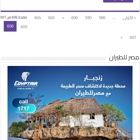
مع
رواد
الأعمال
« الأولى
...
580
590
600
«
603
604
صفحة 606 من 607
المشاركين
606
605
مغلقة
»
607
مصر للطيران