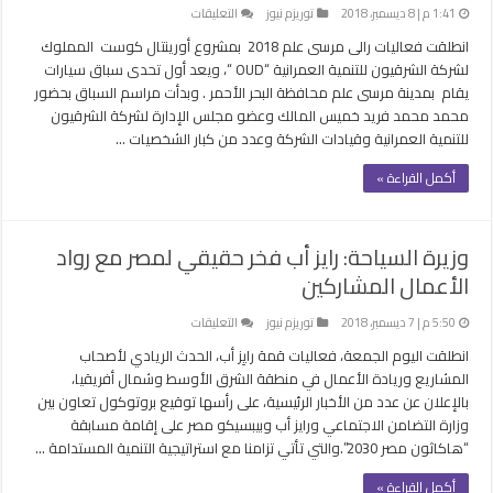
على
1:41 م | 8 ديسمبر، 2018
توريزم نيوز
التعليقات
بالصور
انطلقت فعاليات رالى مرسى علم 2018 بمشروع أورينتال كوست المملوك
..إنطلاق أول
لشركة الشرقيون للتنمية العمرانية “OUD “، ويعد أول تحدى سباق سيارات
تحدى
يقام بمدينة مرسى علم محافظة البحر الأحمر . وبدأت مراسم السباق بحضور
رالى
محمد محمد فريد خميس المالك وعضو مجلس الإدارة لشركة الشرقيون
بمرسى
للتنمية العمرانية وقيادات الشركة وعدد من كبار الشخصيات …
علم
من
أكمل القراءة »
أورينتال
كوست
مغلقة
وزيرة السياحة: رايز أب فخر حقيقي لمصر مع رواد
الأعمال المشاركين
على
5:50 م | 7 ديسمبر، 2018
توريزم نيوز
التعليقات
وزيرة
انطلقت اليوم الجمعة، فعاليات قمة رايِز أب، الحدث الريادي لأصحاب
السياحة:
المشاريع وريادة الأعمال في منطقة الشرق الأوسط وشمال أفريقيا،
رايز
بالإعلان عن عدد من الأخبار الرئيسية، على رأسها توقيع بروتوكول تعاون بين
أب
وزارة التضامن الاجتماعي ورايز أب وبيبسيكو مصر على إقامة مسابقة
فخر
“هاكاثون مصر 2030”.والتي تأتي تزامنا مع استراتيجية التنمية المستدامة …
حقيقي
لمصر
أكمل القراءة »