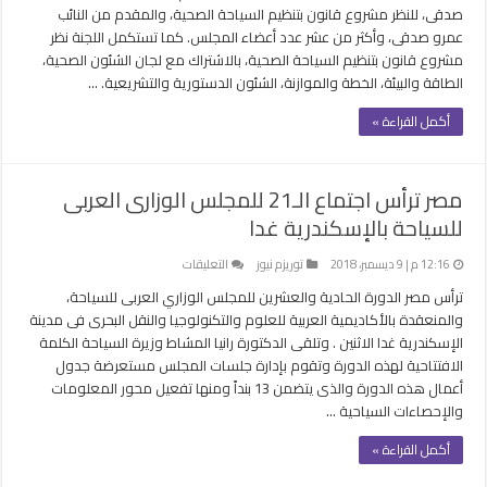
قانون
صدقى، للنظر مشروع قانون بتنظيم السياحة الصحية، والمقدم من النائب
تنظيم
عمرو صدقى، وأكثر من عشر عدد أعضاء المجلس. كما تستكمل اللجنة نظر
السياحة
مشروع قانون بتنظيم السياحة الصحية، بالاشتراك مع لجان الشئون الصحية،
الصحية
الطاقة والبيئة، الخطة والموازنة، الشئون الدستورية والتشريعية. …
على
طاولة
أكمل القراءة »
البرلمان
اليوم
مغلقة
مصر ترأس اجتماع الـ21 للمجلس الوزارى العربى
للسياحة بالإسكندرية غدا
على
12:16 م | 9 ديسمبر، 2018
توريزم نيوز
التعليقات
مصر
ترأس مصر الدورة الحادية والعشرين للمجلس الوزاري العربى للسياحة،
ترأس
والمنعقدة بالأكاديمية العربية للعلوم والتكنولوجيا والنقل البحرى فى مدينة
اجتماع
الإسكندرية غدا الاثنين . وتلقى الدكتورة رانيا المشاط وزيرة السياحة الكلمة
الـ21
الافتتاحية لهذه الدورة وتقوم بإدارة جلسات المجلس مستعرضة جدول
للمجلس
أعمال هذه الدورة والذى يتضمن 13 بنداً ومنها تفعيل محور المعلومات
الوزارى
والإحصاءات السياحية …
العربى
للسياحة
أكمل القراءة »
بالإسكندرية
غدا