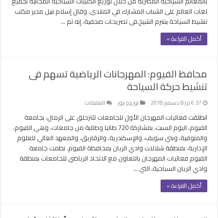
بالمعالم السياحية المصرية من خلال توزيع الكتيبات السياحية المجانية بجميع
بقاعة
لغات العالم على الشباب المشارك في المنتدى. وقال إسلام نبيل مدير مكتب
مؤتمرات
تنشيط السياحة بشرم الشيخ،فى تصريحات صحفية، إنه تم …
منتدى”إفريقيا
2018”
أكمل القراءة »
مغلقة
محافظ الفيوم: المهرجانات الرياضية تسهم فى
تنشيط حركة السياحة
على
6:37 م | 8 ديسمبر، 2018
توريزم نيوز
التعليقات
محافظ
انطلقت فعاليات المهرجان الأول للجامعات للتزحلق على الرمال، بجامعة
الفيوم:
الفيوم، اليوم السبت، بمشاركة 720 طالبا وطالبة من جامعات، وهي الفيوم،
المهرجانات
والمنوفية، وبني سويف، والإسكندرية، والزقازيق، والمعهد العالي للعلوم
الرياضية
الإدارية، بمنطقة شلالات وادي الريان بمحافظة الفيوم. نظمت جامعة
تسهم
الفيوم فعاليات المهرجان بالتعاون مع الاتحاد الرياضي للجامعات بمنطقة
فى
وادي الريان السياحية، التي …
تنشيط
حركة
أكمل القراءة »
السياحة
مغلقة