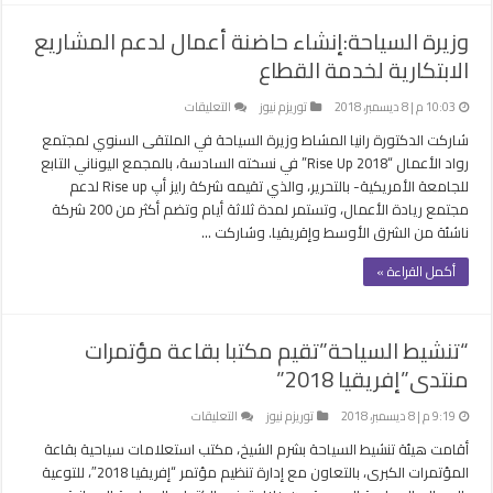
مغلقة
وزيرة السياحة:إنشاء حاضنة أعمال لدعم المشاريع
الابتكارية لخدمة القطاع
على
10:03 م | 8 ديسمبر، 2018
توريزم نيوز
التعليقات
وزيرة
شاركت الدكتورة رانيا المشاط وزيرة السياحة في الملتقى السنوي لمجتمع
السياحة:إنشاء
رواد الأعمال “Rise Up 2018” في نسخته السادسة، بالمجمع اليوناني التابع
حاضنة
للجامعة الأمريكية- بالتحرير، والذي تقيمه شركة رايز أپ Rise up لدعم
أعمال
مجتمع ريادة الأعمال، وتستمر لمدة ثلاثة أيام وتضم أكثر من 200 شركة
لدعم
ناشئة من الشرق الأوسط وإقريقيا. وشاركت …
المشاريع
الابتكارية
أكمل القراءة »
لخدمة
القطاع
مغلقة
“تنشيط السياحة”تقيم مكتبا بقاعة مؤتمرات
منتدى”إفريقيا 2018”
على
9:19 م | 8 ديسمبر، 2018
توريزم نيوز
التعليقات
“تنشيط
أقامت هيئة تنشيط السياحة بشرم الشيخ، مكتب استعلامات سياحية بقاعة
السياحة”تقيم
المؤتمرات الكبرى، بالتعاون مع إدارة تنظيم مؤتمر “إفريقيا 2018″، للتوعية
مكتبا