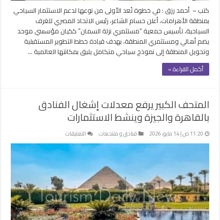
مغلقة
كتب – أحمد رزق : في خطوة تُعد الأولى من نوعها لدعم الاستثمار السياحي
بمنطقة الأهرامات، أعلن حسام الشاعر، رئيس الاتحاد المصري للغرف
السياحية، تأسيس جمعية “مستثمري نزلة السمان” ككيان مؤسسي موحد
يضم أهالي ومستثمري المنطقة، بهدف قيادة خطط التطوير المستقبلية
وتحويل المنطقة إلى نموذج سياحي متكامل يليق بمكانتها العالمية …
أكمل القراءة »
المتحف الكبير يرفع معدلات إشغال الفنادق
بالقاهرة والجيزة وينشط الاستثمارات
على
11:20 ص | 14 مايو، 2026
فنادق و منتجعات
التعليقات
المتحف
الكبير
يرفع
معدلات
إشغال
الفنادق
بالقاهرة
والجيزة