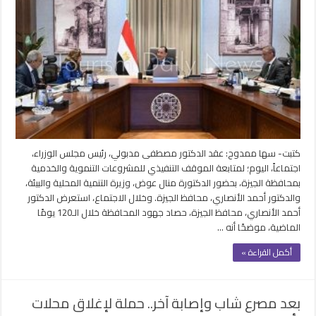
الوزراء
يتابع
الموقف
التنفيذي
للمشروعات
التنموية
والخدمية
بالجيزة
مغلقة
كتبت- سها ممدوح: عقد الدكتور مصطفى مدبولي، رئيس مجلس الوزراء،
اجتماعاً، اليوم؛ لمتابعة الموقف التنفيذي للمشروعات التنموية والخدمية
بمحافظة الجيزة، بحضور الدكتورة منال عوض، وزيرة التنمية المحلية والبيئة،
والدكتور أحمد الأنصاري، محافظ الجيزة. وخلال الاجتماع، استعرض الدكتور
أحمد الأنصاري، محافظ الجيزة، حصاد جهود المحافظة خلال الـ120 يومًا
الماضية، موضحًا أنه …
أكمل القراءة »
بعد مصرع شاب وإصابة آخر.. حملة لإغلاق محلات