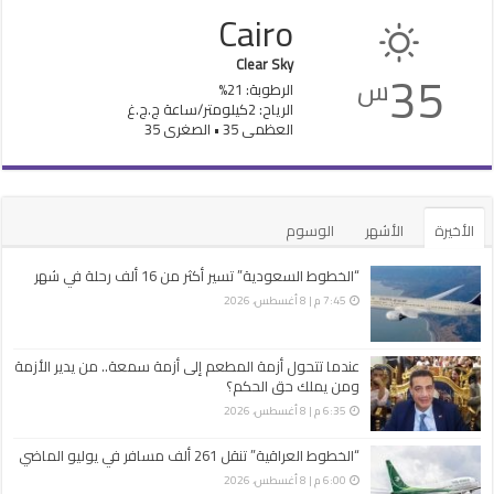
Cairo
Clear Sky
35
س
الرطوبة: 21%
الرياح: 2كيلومتر/ساعة ج.ج.غ
العظمى 35 • الصغرى 35
الأخيرة
الأشهر
الوسوم
“الخطوط السعودية” تسير أكثر من 16 ألف رحلة في شهر
7:45 م | 8 أغسطس، 2026
عندما تتحول أزمة المطعم إلى أزمة سمعة.. من يدير الأزمة
ومن يملك حق الحكم؟
6:35 م | 8 أغسطس، 2026
“الخطوط العراقية” تنقل 261 ألف مسافر في يوليو الماضي
6:00 م | 8 أغسطس، 2026