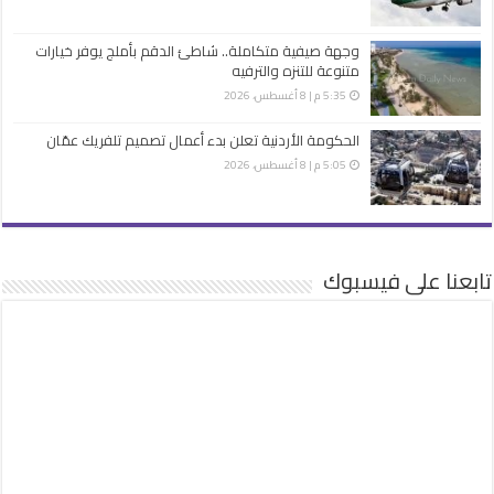
وجهة صيفية متكاملة.. شاطئ الدقم بأملج يوفر خيارات
متنوعة للتنزه والترفيه
5:35 م | 8 أغسطس، 2026
الحكومة الأردنية تعلن بدء أعمال تصميم تلفريك عمّان
5:05 م | 8 أغسطس، 2026
تابعنا على فيسبوك