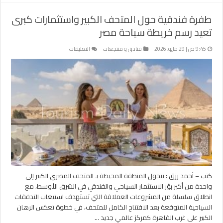
طفرة فندقية حول المتحف الكبير واستثمارات كبرى
تعيد رسم خريطة سياحة مصر
على
9:45 ص | 29 مايو، 2026
فنادق و منتجعات
التعليقات
طفرة
فندقية
حول
المتحف
الكبير
واستثمارات
كبرى
تعيد
رسم
خريطة
سياحة
مصر
كتب – أحمد رزق : تتحول المنطقة المحيطة بـ المتحف المصري الكبير إلى
مغلقة
واحدة من أكبر بؤر الاستثمار السياحي والفندقي في الشرق الأوسط، مع
انطلاق سلسلة من المشروعات العملاقة التي تستهدف استيعاب التدفقات
السياحية المتوقعة بعد الافتتاح الكامل للمتحف، في خطوة تعكس الرهان
الكبير على غرب القاهرة كمركز عالمي جديد …