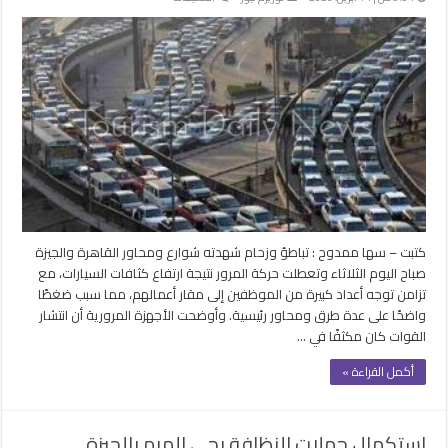
تباطؤ
ملحوظ
بحركة
المرور
في
شوارع
ومحاور
القاهرة
والجيزة
مغلقة
كتبت – سها ممدوح : تباطؤ وزحام شهدته شوارع ومحاور القاهرة والجيزة
صباح اليوم الثلاثاء وتعطلت حركة المرور نتيجة ارتفاع كثافات السيارات، مع
تزامن توجه أعداد كبيرة من الموظفين إلى مقار أعمالهم، مما سبب ضغطًا
واضحًا على عدة طرق ومحاور رئيسية. وأوضحت الأجهزة المرورية أن انتشار
القوات كان مكثفًا في …
أكمل القراءة »
استكمال حملات النظافة بحي الهرم بالجيزة