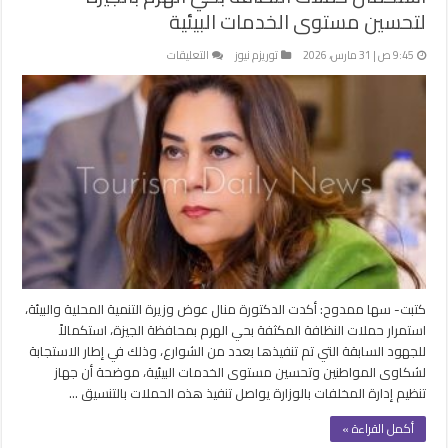
لتحسين مستوى الخدمات البيئية
على
9:45 ص | 31 مارس، 2026
توريزم نيوز
التعليقات
استكمال
حملات
النظافة
بحي
الهرم
بالجيزة
لتحسين
مستوى
الخدمات
البيئية
مغلقة
كتبت- سها ممدوح: أكدت الدكتورة منال عوض وزيرة التنمية المحلية والبيئة،
استمرار حملات النظافة المكثفة بحي الهرم بمحافظة الجيزة، استكمالاً
للجهود السابقة التي تم تنفيذها بعدد من الشوارع، وذلك في إطار الاستجابة
لشكاوى المواطنين وتحسين مستوى الخدمات البيئية، موضحة أن جهاز
تنظيم إدارة المخلفات بالوزارة يواصل تنفيذ هذه الحملات بالتنسيق …
أكمل القراءة »