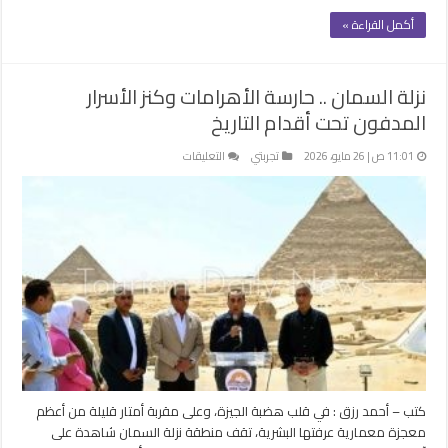
أكمل القراءة »
نزلة السمان .. حارسة الأهرامات وكنز الأسرار
المدفون تحت أقدام التاريخ
على
11:01 ص | 26 مايو، 2026
تجربتي
التعليقات
نزلة
السمان
..
حارسة
الأهرامات
وكنز
الأسرار
المدفون
تحت
أقدام
التاريخ
مغلقة
كتب – أحمد رزق : في قلب هضبة الجيزة، وعلى مقربة أمتار قليلة من أعظم
معجزة معمارية عرفتها البشرية، تقف منطقة نزلة السمان شاهدة على