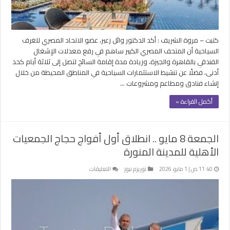
وينشط
الاستثمارات
مغلقة
كتبت – مروة الشريف : أكد الدكتور وائل زعير، عضو الاتحاد المصري للغرف
السياحية أن المتحف المصري الكبير ساهم في رفع معدلات الإشغال
الفندقي بالقاهرة والجيزة، وزيادة مدة إقامة السائح لتصل إلى ثلاثة أيام كحد
أدنى، فضلًا عن تنشيط الاستثمارات السياحية في المناطق المحيطة من خلال
إنشاء فنادق ومطاعم ومشروعات …
أكمل القراءة »
الجمعة 8 مايو .. انطلاق أول أفواج حجاج الجمعيات
الأهلية للمدينة المنورة
على
11:40 ص | 1 مايو، 2026
توريزم نيوز
التعليقات
الجمعة
8
مايو
..
انطلاق