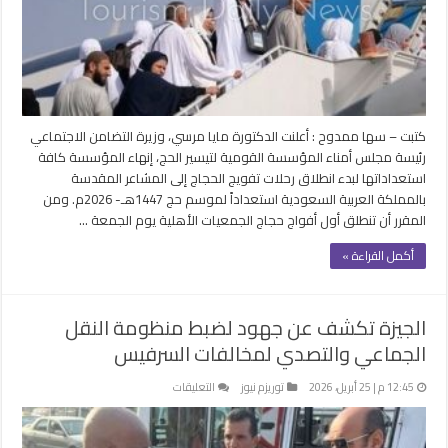
أول
أفواج
حجاج
الجمعيات
الأهلية
للمدينة
المنورة
كتبت – سها ممدوح : أعلنت الدكتورة مايا مرسي، وزيرة التضامن الاجتماعي
مغلقة
رئيسة مجلس أمناء المؤسسة القومية لتيسير الحج، إنهاء المؤسسة كافة
استعداداتها لبدء انطلاق رحلات تفويج الحجاج إلى المشاعر المقدسة
بالمملكة العربية السعودية استعداداً لموسم حج 1447هـ- 2026م. ومن
المقرر أن تنطلق أول أفواج حجاج الجمعيات الأهلية يوم الجمعة …
أكمل القراءة »
الجيزة تكشف عن جهود لضبط منظومة النقل
الجماعي والتصدي لمخالفات السرفيس
على
12:45 م | 25 أبريل، 2026
توريزم نيوز
التعليقات
الجيزة
تكشف
عن