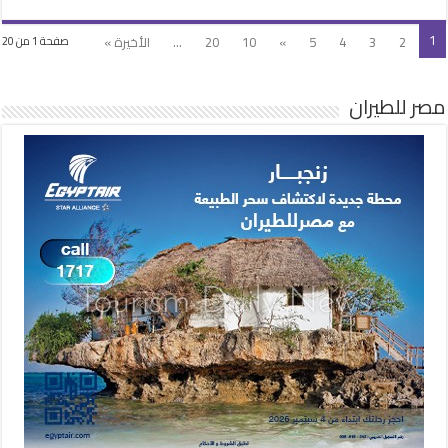
1
2
3
4
5
»
10
20
...
الأخيرة »
صفحة 1 من 20
مصر للطيران