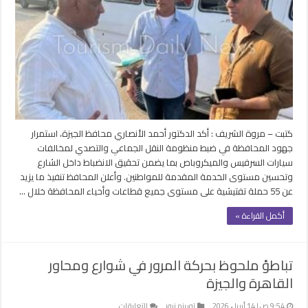
جهود
لضبط
منظومة
النقل
الجماعي
والتصدي
لمخالفات
السرفيس
مغلقة
كتبت – مروة الشريف : أكد الدكتور أحمد الأنصاري محافظ الجيزة، استمرار
جهود المحافظة في ضبط منظومة النقل الجماعي والتصدي لمخالفات
سيارات السرفيس والميكروباص بما يضمن تحقيق الانضباط داخل الشارع
وتحسين مستوى الخدمة المقدمة للمواطنين. وأعلن المحافظ تنفيذ ما يزيد
عن 55 حملة تفتيشية على مستوى جميع قطاعات وأحياء المحافظة خلال …
أكمل القراءة »
تباطؤ ملحوظ بحركة المرور في شوارع ومحاور
القاهرة والجيزة
على
9:54 ص | 14 أبريل، 2026
توريزم نيوز
التعليقات