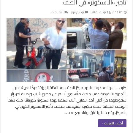
تأجير «الاسكوتر» في الصف
على
11:01 ص | 1 يونيو، 2026
توريزم نيوز
التعليقات
بعد
مصرع
شاب
وإصابة
آخر..
حملة
لإغلاق
محلات
تأجير
«الاسكوتر»
في
الصف
كتبت – سها ممدوح : شهد مركز الصف بمحافظة الجيزة تحركًا سريعًا من
مغلقة
الأجهزة التنفيذية عقب حادث مأساوي أسفر عن مصرع شاب وإصابة آخر، إثر
سقوطهما من أعلى أحد الكباري أثناء استقلالهما اسكوترًا كهربائيًا، حيث شنت
الوحدة المحلية حملة مكبرة استهدفت محلات تأجير الاسكوتر الكهربائي
بالمركز، وتم خلالها غلق وتشميع عدد …
أكمل القراءة »