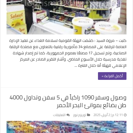
رقابية
على
17
مصنعًا
مغلقة
كتبت – مروة السيد : كشفت الهيئة القومية لسلامة الغذاء عن تنفيذ الإدارة
العامة للرقابة على المصانع 34 مأمورية رقابية بالتعاون مع مصلحة الرقابة
الصناعية، وتم تسجيل 17 مصنعًا بعموم الجمهورية، كما تم إصدار شهادة
تغذية مدرسية خلال الأسبوع الماضي. وأشار التقرير الصادر عن المركز
الإعلامي للهيئة أنه خلال الفترة …
أكمل القراءة »
وصول وسفر 1090 راكباً في 5 سفن وتداول 4000
طن بضائع بموانئ البحر الأحمر
على
12:11 م | 2 أبريل، 2025
توريزم نيوز
التعليقات
وصول
وسفر
1090