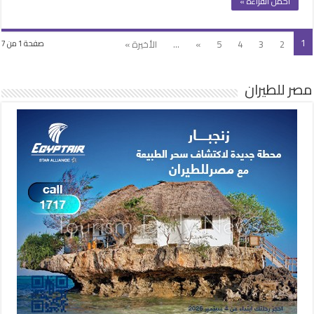
أكمل القراءة »
1
2
3
4
5
»
...
الأخيرة »
صفحة 1 من 7
مصر للطيران