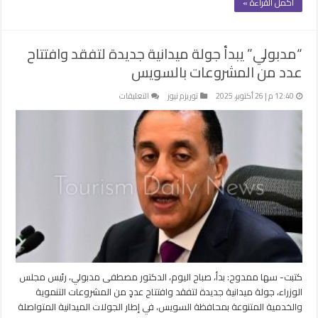
أكمل القراءة »
“مدبولي” يبدأ جولة ميدانية جديدة لتفقد وافتتاح
عدد من المشروعات بالسويس
على
12:40 م | 26 أكتوبر، 2025
توريزم نيوز
التعليقات
“مدبولي”
يبدأ
جولة
ميدانية
جديدة
لتفقد
وافتتاح
عدد
من
المشروعات
بالسويس
مغلقة
كتبت- سها ممدوح: بدأ، صباح اليوم، الدكتور مصطفى مدبولي، رئيس مجلس
الوزراء، جولة ميدانية جديدة لتفقد وافتتاح عددٍ من المشروعات التنموية
والخدمية المتنوعة بمحافظة السويس، في إطار الجولات الميدانية المتواصلة