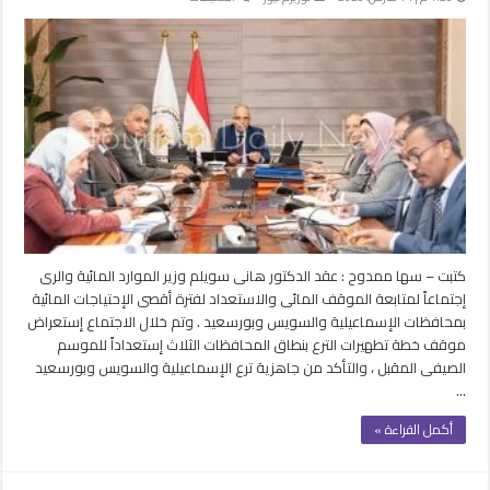
بيان
من
وزارة
الموارد
المائية
حول
إحتياجات
الإسماعيلية
والسويس
وبورسعيد
مغلقة
كتبت – سها ممدوح : عقد الدكتور هانى سويلم وزير الموارد المائية والرى
إجتماعاً لمتابعة الموقف المائى والاستعداد لفترة أقصى الإحتياجات المائية
بمحافظات الإسماعيلية والسويس وبورسعيد . وتم خلال الاجتماع إستعراض
موقف خطة تطهيرات الترع بنطاق المحافظات الثلاث إستعداداً للموسم
الصيفى المقبل ، والتأكد من جاهزية ترع الإسماعيلية والسويس وبورسعيد
…
أكمل القراءة »