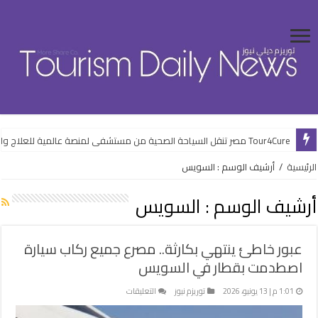
Tour4Cure مصر تنقل السياحة الصحية من مستشفى لمنصة عالمية للعلاج والضيافة
شواطئ الإسكندرية تفتح أبوابها للمصطافين.. وهدوء البحر يدعم الموسم الص
الرئيسية
/
أرشيف الوسم : السويس
أرشيف الوسم :
السويس
عبور خاطئ ينتهي بكارثة.. مصرع جميع ركاب سيارة
اصطدمت بقطار في السويس
على
1:01 م | 13 يونيو، 2026
توريزم نيوز
التعليقات
عبور