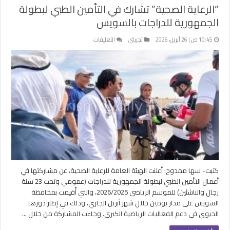
“الرعاية الصحية” تشارك في التأمين الطبي لبطولة
الجمهورية للدراجات بالسويس
على
10:45 ص | 26 أبريل، 2026
تجربتي
التعليقات
“الرعاية
الصحية”
تشارك
في
التأمين
الطبي
لبطولة
الجمهورية
للدراجات
بالسويس
مغلقة
كتبت- سها ممدوح: أعلنت الهيئة العامة للرعاية الصحية، عن مشاركتها في
أعمال التأمين الطبي لبطولة الجمهورية للدراجات (عمومي وتحت 23 سنة
رجال والناشئين) للموسم الرياضي 2026/2025، والتي أُقيمت بمحافظة
السويس على مدار يومين خلال شهر أبريل الجاري، وذلك في إطار دورها
الحيوي في دعم الفعاليات الرياضية الكبرى. وجاءت المشاركة من خلال …