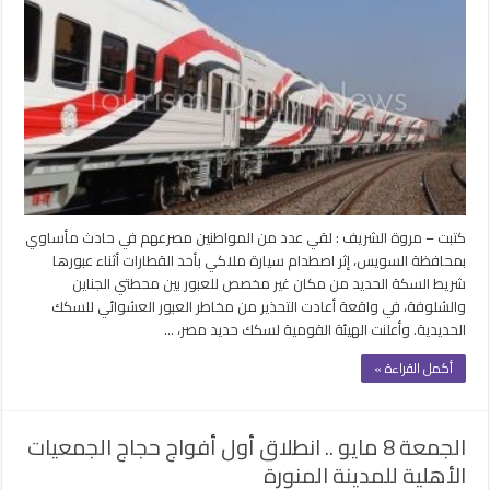
خاطئ
ينتهي
بكارثة..
مصرع
جميع
ركاب
سيارة
اصطدمت
بقطار
في
السويس
كتبت – مروة الشريف : لقي عدد من المواطنين مصرعهم في حادث مأساوي
مغلقة
بمحافظة السويس، إثر اصطدام سيارة ملاكي بأحد القطارات أثناء عبورها
شريط السكة الحديد من مكان غير مخصص للعبور بين محطتي الجناين
والشلوفة، في واقعة أعادت التحذير من مخاطر العبور العشوائي للسكك
الحديدية. وأعلنت الهيئة القومية لسكك حديد مصر، …
أكمل القراءة »
الجمعة 8 مايو .. انطلاق أول أفواج حجاج الجمعيات
الأهلية للمدينة المنورة