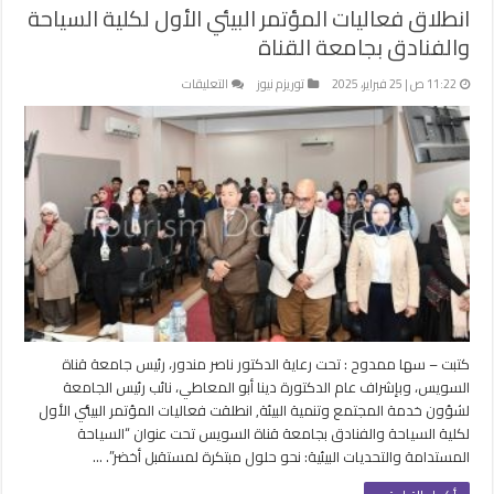
انطلاق فعاليات المؤتمر البيئي الأول لكلية السياحة
والفنادق بجامعة القناة
على
11:22 ص | 25 فبراير، 2025
توريزم نيوز
التعليقات
انطلاق
فعاليات
المؤتمر
البيئي
الأول
لكلية
السياحة
والفنادق بجامعة
القناة
مغلقة
كتبت – سها ممدوح : تحت رعاية الدكتور ناصر مندور، رئيس جامعة قناة
السويس، وبإشراف عام الدكتورة دينا أبو المعاطي، نائب رئيس الجامعة
لشؤون خدمة المجتمع وتنمية البيئة, انطلقت فعاليات المؤتمر البيئي الأول
لكلية السياحة والفنادق بجامعة قناة السويس تحت عنوان “السياحة
المستدامة والتحديات البيئية: نحو حلول مبتكرة لمستقبل أخضر”. …