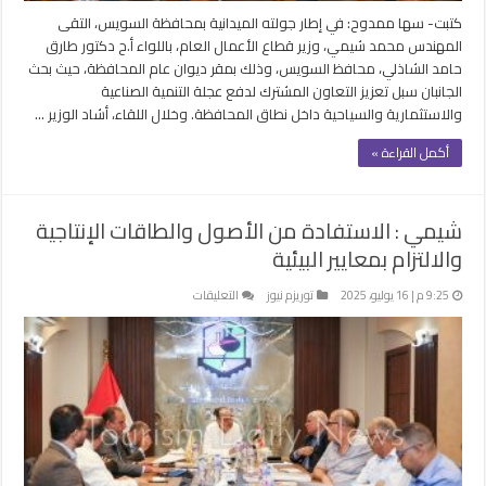
كتبت- سها ممدوح: في إطار جولته الميدانية بمحافظة السويس، التقى
المهندس محمد شيمي، وزير قطاع الأعمال العام، باللواء أ.ح دكتور طارق
حامد الشاذلي، محافظ السويس، وذلك بمقر ديوان عام المحافظة، حيث بحث
الجانبان سبل تعزيز التعاون المشترك لدفع عجلة التنمية الصناعية
والاستثمارية والسياحية داخل نطاق المحافظة. وخلال اللقاء، أشاد الوزير …
أكمل القراءة »
شيمي : الاستفادة من الأصول والطاقات الإنتاجية
والالتزام بمعايير البيئية
على
9:25 م | 16 يوليو، 2025
توريزم نيوز
التعليقات
شيمي
:
الاستفادة
من
الأصول
والطاقات
الإنتاجية
والالتزام