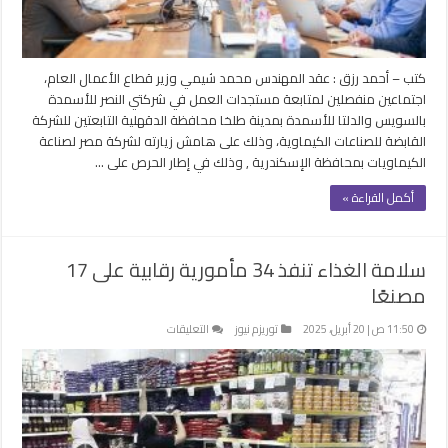
بمعايير
البيئية
مغلقة
كتب – أحمد رزق : عقد المهندس محمد شيمي وزير قطاع الأعمال العام،
اجتماعين منفصلين لمتابعة مستجدات العمل في شركتي النصر للأسمدة
بالسويس والدلتا للأسمدة بمدينة طلخا محافظة الدقهلية التابعتين للشركة
القابضة للصناعات الكيماوية، وذلك على هامش زيارته لشركة مصر لصناعة
الكيماويات بمحافظة الإسكندرية , وذلك في إطار الحرص على …
أكمل القراءة »
سلامة الغذاء تنفذ 34 مأمورية رقابية على 17
مصنعًا
على
11:50 ص | 20 أبريل، 2025
توريزم نيوز
التعليقات
سلامة
الغذاء
تنفذ
34
مأمورية