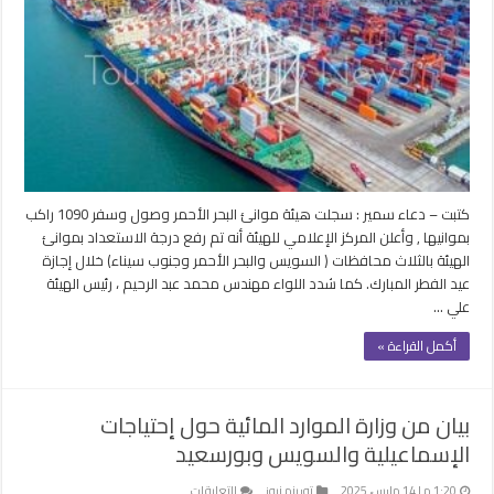
راكباً
في
5
سفن
وتداول
4000
طن
بضائع
بموانئ
كتبت – دعاء سمير : سجلت هيئة موانئ البحر الأحمر وصول وسفر 1090 راكب
البحر
بموانيها , وأعلن المركز الإعلامي للهيئة أنه تم رفع درجة الاستعداد بموانئ
الأحمر
الهيئة بالثلاث محافظات ( السويس والبحر الأحمر وجنوب سيناء) خلال إجازة
مغلقة
عيد الفطر المبارك. كما شدد اللواء مهندس محمد عبد الرحيم ، رئيس الهيئة
علي …
أكمل القراءة »
بيان من وزارة الموارد المائية حول إحتياجات
الإسماعيلية والسويس وبورسعيد
على
1:20 م | 14 مارس، 2025
توريزم نيوز
التعليقات