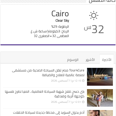
Cairo
Clear Sky
32
س
الرطوبة: 29%
الرياح: 3كيلومتر/ساعة ش.غ
العظمى 32 • الصغرى 32
الأخيرة
الأشهر
الوسوم
Tour4Cure مصر تنقل السياحة الصحية من مستشفى
لمنصة عالمية للعلاج والضيافة
12:15 م | 7 أغسطس، 2026
بني حسن تفتح شهية السياحة العالمية.. المنيا تطرح نفسها
كوجهة أثرية وفندقية
12:01 م | 7 أغسطس، 2026
آدم يحول السويد إلى محطة جديدة لسياحة الحفلات