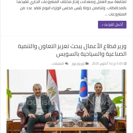
لمتابعة سير العمل ومعدلات إنجاز مختلف المشروعات الجاري تنفيذها
بالمحافظات. وتتضمن جولة رئيس مجلس الوزراء اليوم تفقد عدد من
المشروعات …
أكمل القراءة »
وزير قطاع الأعمال يبحث تعزيز التعاون والتنمية
الصناعية والسياحية بالسويس
على
5:05 م | 14 أكتوبر، 2025
توريزم نيوز
التعليقات
وزير
قطاع
الأعمال
يبحث
تعزيز
التعاون
والتنمية
الصناعية
والسياحية
بالسويس
مغلقة