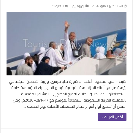
على
11:40 ص | 1 مايو، 2026
توريزم نيوز
التعليقات
الجمعة
8
مايو
..
انطلاق
أول
أفواج
حجاج
الجمعيات
الأهلية
للمدينة
المنورة
كتبت – سها ممدوح : أعلنت الدكتورة مايا مرسي، وزيرة التضامن الاجتماعي
مغلقة
رئيسة مجلس أمناء المؤسسة القومية لتيسير الحج، إنهاء المؤسسة كافة
استعداداتها لبدء انطلاق رحلات تفويج الحجاج إلى المشاعر المقدسة
بالمملكة العربية السعودية استعداداً لموسم حج 1447هـ- 2026م. ومن
المقرر أن تنطلق أول أفواج حجاج الجمعيات الأهلية يوم الجمعة …
أكمل القراءة »