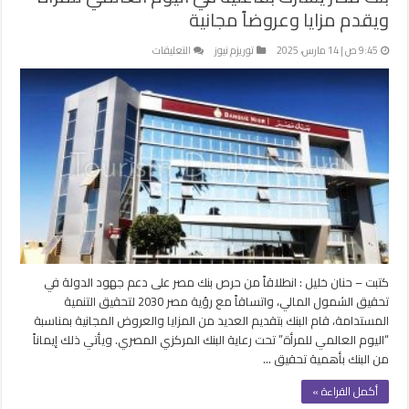
ويقدم مزايا وعروضاً مجانية
على
9:45 ص | 14 مارس، 2025
توريزم نيوز
التعليقات
بنك
مصر
يشارك
بفاعلية
في
اليوم
العالمي
للمرأة
ويقدم
مزايا
وعروضاً
مجانية
كتبت – حنان خليل : انطلاقاً من حرص بنك مصر على دعم جهود الدولة في
مغلقة
تحقيق الشمول المالي، واتساقاً مع رؤية مصر 2030 لتحقيق التنمية
المستدامة، قام البنك بتقديم العديد من المزايا والعروض المجانية بمناسبة
“اليوم العالمي للمرأة” تحت رعاية البنك المركزي المصري. ويأتي ذلك إيماناً
من البنك بأهمية تحقيق …
أكمل القراءة »