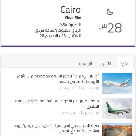
Cairo
Clear Sky
28
س
الرطوبة: 54%
الرياح: 3كيلومتر/ساعة ش.ق
العظمى 28 • الصغرى 28
الأخيرة
الأشهر
الوسوم
“طيران الإمارات” تتصدر السعة المقعدية في الشرق
الأوسط بـ3 ملايين مقعد
10:22 م | 9 أغسطس، 2026
حركة الطيران عبر الأجواء العراقية تقفز 25% في يوليو
الماضي
9:25 م | 9 أغسطس، 2026
ضربة للسياحة في إندونيسيا.. إغلاق “جبل برومو” يهدد
النشاط الاقتصادي المحلي