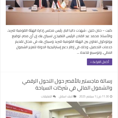
المالي
وتوسيع
خدمات
التحصيل
مغلقة
كتبت – حنان خليل : شهدت داليا الباز، رئيس مجلس إدارة الهيئة القومية للبريد،
والأستاذ محمد عبد القادر، الرئيس التنفيذي لسيتي بنك إن أي مصر، توقيع
بروتوكول تعاون بين الهيئة القومية للبريد وسيتي بنك في مجال تقديم
خدمات التحصيل، وذلك في إطار دعم إستراتيجية الدولة لتعزيز الشمول
المالي، وتوسيع قاعدة …
أكمل القراءة »
رسالة ماجستير بالأقصر حول التحول الرقمي
والشمول المالي في شركات السياحة
على
11:30 ص | 1 سبتمبر، 2025
لايف استايل
التعليقات
رسالة
ماجستير
بالأقصر
حول