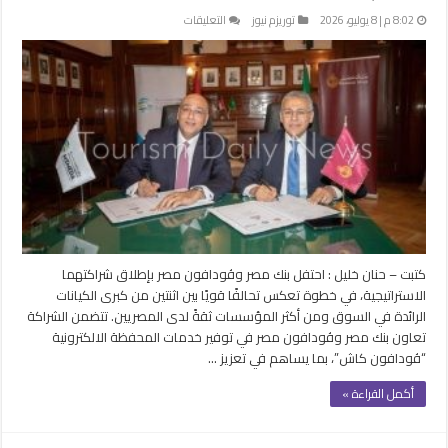
على
8:02 م | 8 يوليو، 2026
توريزم نيوز
التعليقات
بنك
مصر
وڤودافون
مصر
يعلنان
شراكة
استراتيجية
لتقديم
خدمات
فودافون
كاش
مغلقة
كتبت – حنان خليل : احتفل بنك مصر وڤودافون مصر بإطلاق شراكتهما
الاستراتيجية، في خطوة تعكس تحالفًا قويًا بين اثنتين من كبرى الكيانات
الرائدة في السوق ومن أكثر المؤسسات ثقةً لدى المصريين. تتضمن الشراكة
تعاون بنك مصر وڤودافون مصر في توفير خدمات المحفظة الالكترونية
“ڤودافون كاش”، بما يساهم في تعزيز …
أكمل القراءة »