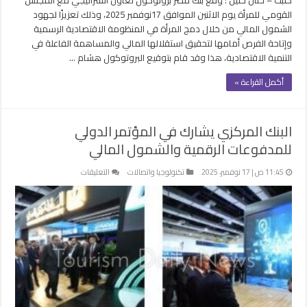
القومي للمرأة يوم الاثنين الموافق 17نوفمبر 2025، وذلك تعزيزًا لجهود
الشمول المالي من خلال دمج المرأة في المنظومة الاقتصادية الرسمية
وإتاحة الفرص أمامها لتحقيق استقلالها المالي والمساهمة الفاعلة في
التنمية الاقتصادية، هذا وقد قام بتوقيع البروتوكول هشام …
أكمل القراءة »
البنك المركزي يشارك في المؤتمر الدولي
للمدفوعات الرقمية والشمول المالي
على
11:45 ص | 17 نوفمبر، 2025
تكنولوجيا واتصالات
التعليقات
البنك
المركزي
يشارك
في
المؤتمر
الدولي
للمدفوعات
الرقمية
والشمول