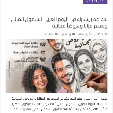
أكمل القراءة »
بنك مصر يشارك في اليوم العربي للشمول المالي
ويقدم مزايا وعروضاً مجانية
على
11:55 ص | 6 أبريل، 2026
توريزم نيوز
التعليقات
بنك
مصر
يشارك
في
اليوم
العربي
للشمول
المالي
ويقدم
مزايا
وعروضاً
مجانية
كتبت – حنان خليل : قام البنك بتقديم العديد من المزايا والعروض المجانية
مغلقة
بمناسبة “اليوم العربي للشمول المالي ” تحت رعاية البنك المركزي المصري،
ويأتي ذلك إيماناً من البنك بأهمية تحقيق الشمول المالي لتمكين كافة