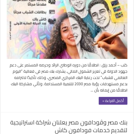
كتب – أحمد رزق : انطلاقًا من دوره الوطني الرائد وحرصه المستمر على دعم
جهود الدولة في تعزيز الشمول المالي، يشارك بنك مصر في فعالية “اليوم
العالمي للشباب” تحت رعاية البنك المركزي المصري، وذلك تأكيدًا لالتزامه
بدعم مستهدفات رؤية مصر 2030 للتنمية المستدامة. وتأتي مشاركة البنك
انطلاقًا من إيمانه بأن …
أكمل القراءة »
بنك مصر وڤودافون مصر يعلنان شراكة استراتيجية
لتقديم خدمات فودافون كاش