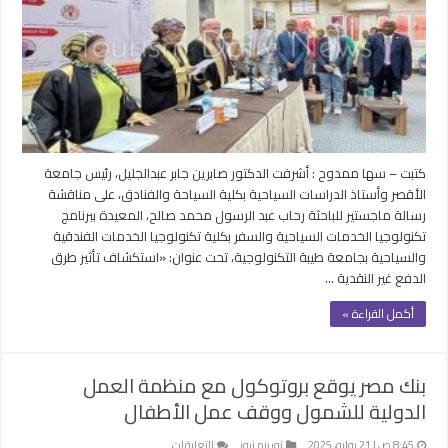
التحول
الرقمي
والشمول
المالي
في
شركات
السياحة
مغلقة
كتبت – سها ممدوح : أشرفت الدكتور صابرين جابر عبدالجليل، رئيس جامعة
الأقصر وأستاذ الدراسات السياحية بكلية السياحة والفنادق، على مناقشة
رسالة ماجستير للباحثة رحاب عبد الرسول محمد صالح، المعيدة ببرنامج
تكنولوجيا الخدمات السياحية والسفر بكلية تكنولوجيا الخدمات الفندقية
والسياحية بجامعة طيبة التكنولوجية، تحت عنوان: «استكشاف تأثير طرق
الدفع غير النقدية …
أكمل القراءة »
بنك مصر يوقع بروتوكول مع منظمة العمل
الدولية للشمول ووقف عمل الأطفال
على
8:45 ص | 21 يوليو، 2025
توريزم نيوز
التعليقات