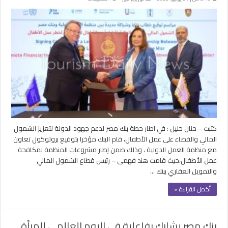
بنك
مصر
يوقع
بروتوكول
مع
منظمة
العمل
الدولية
للشمول
ووقف
عمل
الأطفال
كتبت – حنان خليل : في اطار خطة بنك مصر لدعم جهود الدولة لتعزيز الشمول
مغلقة
المالي والقضاء على عمل الأطفال، قام البنك مؤخرا بتوقيع بروتوكول تعاون
مع منظمة العمل الدولية ، وذلك ضمن إطار مشروعات المنظمة لمكافحة
عمل الأطفال،حيث قامت هند فهمى – رئيس قطاع الشمول المالي
والتمويل العقاري ببنك …
أكمل القراءة »
بنك مصر يشارك بفاعلية في اليوم العالمي للمرأة