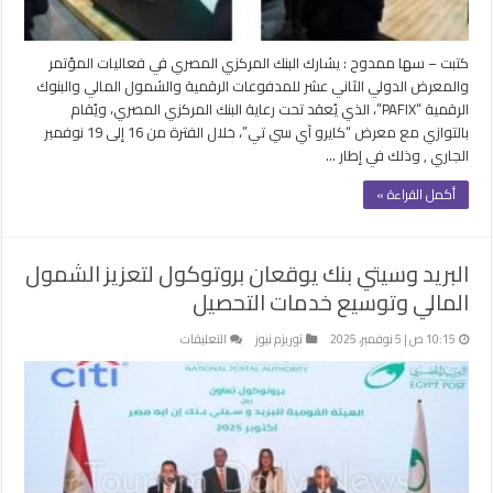
المالي
مغلقة
كتبت – سها ممدوح : يشارك البنك المركزي المصري في فعاليات المؤتمر
والمعرض الدولي الثاني عشر للمدفوعات الرقمية والشمول المالي والبنوك
الرقمية “PAFIX”، الذي يُعقد تحت رعاية البنك المركزي المصري، ويُقام
بالتوازي مع معرض “كايرو آي سي تي”، خلال الفترة من 16 إلى 19 نوفمبر
الجاري , وذلك في إطار …
أكمل القراءة »
البريد وسيتي بنك يوقعان بروتوكول لتعزيز الشمول
المالي وتوسيع خدمات التحصيل
على
10:15 ص | 5 نوفمبر، 2025
توريزم نيوز
التعليقات
البريد
وسيتي
بنك
يوقعان
بروتوكول
لتعزيز
الشمول