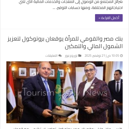
شرائح المجتمع من الوصول إلى المنتجات والخدمات المالية التي تلبي
احتياجاتهم المختلفة، ومنها حسابات التوفير، …
أكمل القراءة »
بنك مصر والقومي للمرأة يوقعان بروتوكول لتعزيز
الشمول المالي والتمكين
على
10:05 ص | 21 نوفمبر، 2025
توريزم نيوز
التعليقات
بنك
مصر
والقومي
للمرأة
يوقعان
بروتوكول
لتعزيز
الشمول
المالي
والتمكين
مغلقة
كتبت – حنان خليل : وقع بنك مصر بروتوكول تعاون استراتيجي مع المجلس