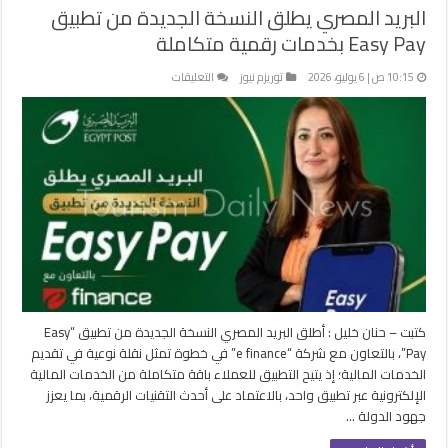
البريد المصري يطلق النسخة الجديدة من تطبيق
Easy Pay بخدمات رقمية متكاملة
على
10:15 ص | 6 يوليو، 2026
توريزم نيوز
التعليقات
البريد
المصري
يطلق
النسخة
الجديدة
من
تطبيق
Easy
Pay
بخدمات
رقمية
متكاملة
كتبت – حنان خليل : أطلق البريد المصري النسخة الجديدة من تطبيق “Easy
مغلقة
Pay”، بالتعاون مع شركة “e finance” في خطوة تمثل نقلة نوعية في تقديم
الخدمات المالية؛ إذ يتيح التطبيق للعملاء باقة متكاملة من الخدمات المالية
الإلكترونية عبر تطبيق واحد، بالاعتماد على أحدث التقنيات الرقمية، بما يعزز
جهود الدولة …