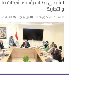
الشيمي يطالب رؤساء شركات قابض
والتجارية
عل
3:43 م | 28 أكتوبر، 2024
توريزم نيوز
التعليقات
ال
يط
رؤ
شر
قا
ال
إنه
ال
ال
وال
مغ