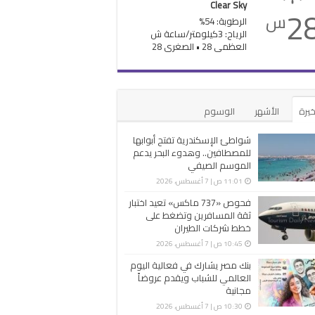
Clear Sky
2
س
الرطوبة: 54%
الرياح: 3كيلومتر/ساعة ش
العظمى 28 • الصغرى 28
خيرة
الأشهر
الوسوم
شواطئ الإسكندرية تفتح أبوابها
للمصطافين.. وهدوء البحر يدعم
الموسم الصيفي
11:01 ص | 7 أغسطس، 2026
فحوص «737 ماكس» تعيد اختبار
ثقة المسافرين وتضغط على
خطط شركات الطيران
10:45 ص | 7 أغسطس، 2026
بنك مصر يشارك في فعالية اليوم
العالمي للشباب ويقدم عروضاً
مجانية
10:30 ص | 7 أغسطس، 2026