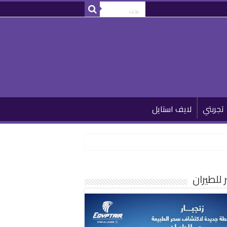
تجربتي
لايف استايل
للطيران