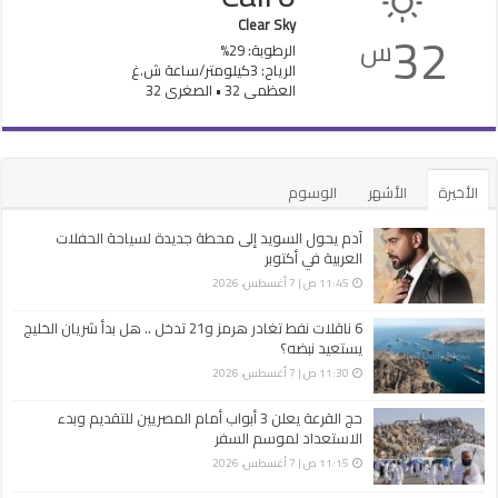
Clear Sky
32
س
الرطوبة: 29%
الرياح: 3كيلومتر/ساعة ش.غ
العظمى 32 • الصغرى 32
الأخيرة
الأشهر
الوسوم
آدم يحول السويد إلى محطة جديدة لسياحة الحفلات
العربية في أكتوبر
11:45 ص | 7 أغسطس، 2026
6 ناقلات نفط تغادر هرمز و21 تدخل .. هل بدأ شريان الخليج
يستعيد نبضه؟
11:30 ص | 7 أغسطس، 2026
حج القرعة يعلن 3 أبواب أمام المصريين للتقديم وبدء
الاستعداد لموسم السفر
11:15 ص | 7 أغسطس، 2026