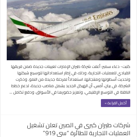
الإمارات
تعلن
عن
تعيينات
جديدة
ضمن
فريقها
القيادي
للعمليات
التجارية
مغلقة
كتبت- دعاء سمير: أعلنت شركة طيران الإمارات تعيينات جديدة ضمن فريقها
القيادي للعمليات التجارية، وذلك في إطار استعداداتها لتوسيع شبكتها
وتحديث أسطولها ومنتجاتها، استعداداً لمرحلة جديدة من النمو. وذكرت
الشركة، في بيان، أمس، أن الهيكل الجديد يشمل مناصب جديدة، لدعم خطط
الناقلة في التوسع الإقليمي، وتعزيز حضورها في الأسواق، ودفع تكامل …
أكمل القراءة »
شركات طيران كبرى في الصين تعلن تشغيل
العمليات التجارية للطائرة “سي 919”