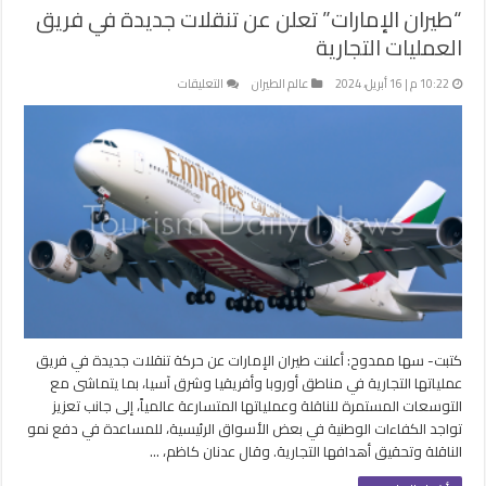
“طيران الإمارات” تعلن عن تنقلات جديدة في فريق
العمليات التجارية
على
10:22 م | 16 أبريل، 2024
عالم الطيران
التعليقات
“طيران
الإمارات”
تعلن
عن
تنقلات
جديدة
في
فريق
العمليات
التجارية
مغلقة
كتبت- سها ممدوح: أعلنت طيران الإمارات عن حركة تنقلات جديدة في فريق
عملياتها التجارية في مناطق أوروبا وأفريقيا وشرق آسيا، بما يتماشى مع
التوسعات المستمرة للناقلة وعملياتها المتسارعة عالمياً، إلى جانب تعزيز
تواجد الكفاءات الوطنية في بعض الأسواق الرئيسية، للمساعدة في دفع نمو
الناقلة وتحقيق أهدافها التجارية. وقال عدنان كاظم، …