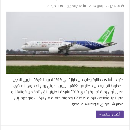
على
6:00 م | 20 سبتمبر، 2024
عالم الطيران
التعليقات
شركات
طيران
كبرى
في
الصين
تعلن
تشغيل
العمليات
التجارية
للطائرة
“سي
919”
كتبت – أقلعت طائرة ركاب من طراز “سي 919″ تديرها شركة جنوبي الصين
مغلقة
للخطوط الجوية من مطار قوانغتشو باييون الدولي يوم الخميس الماضي،
وهي أول رحلة تجارية بـ”سي 919” لشركة الطيران التي تتخذ من قوانغتشو
مقرا لها. وأقلعت الرحلة CZ3539 بحمولة كاملة من الركاب وتوجهت إلى
مطار شانغهاي هونغتشياو. وحتى …
أكمل القراءة »