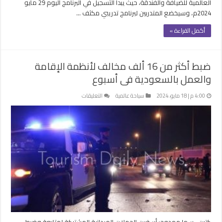
العالمية للضيافة والفندقة، حيث يبدأ التسجيل في البرنامج اليوم 29 مايو
2024م، وسيخضع المتدربين لبرنامج تدريبي مكثف …
أكمل القراءة »
ضبط أكثر من 16 ألف مخالف لأنظمة الإقامة
والعمل بالسعودية فى أسبوع
على
4:00 م | 18 مايو، 2024
سياحة عالمية
التعليقات
ضبط
أكثر
من
16
ألف
مخالف
لأنظمة
الإقامة
والعمل
بالسعودية
فى
أسبوع
كتبت- سها ممدوح: أسفرت الحملات الميدانية المشتركة لمتابعة وضبط