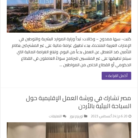
عن
العمل
مغلقة
كتبت- سها ممدوح – وكالات: تبدأ وزارة الموارد البشرية والتوطين في
الإمارات العربية المتحدة، ببدء تطبيق غرامة مالية على غير المشتركين بنظام
التأمين ضد التعطل عن العمل بدءاً من اليوم. وتبلغ الغرامة المالية التي
سيتم تطبيقها على غير المنتسبين للبرنامج سواءً العاملون في القطاع
الحكومي أو القطاع الخاص من المواطنين …
أكمل القراءة »
مصر تشارك في ورشة العمل الإقليمية حول
السياحة البيئية بالأردن
على
6:20 م | 24 أغسطس، 2023
توريزم نيوز
التعليقات
مصر
تشارك
في