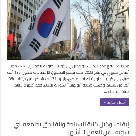
%
ارتفاعاً
بعدد
الأجانب
الوافدين
للعمل
فى
كوريا
الجنوبية
خلال
2023
وكالات: ارتفع عدد الأجانب الوافدين إلى كوريا الجنوبية للعمل إلى 25.5% على
مغلقة
أساس سنوي في عام 2023، حيث يتصدر الصينيون الإحصاءات بدخول 132 ألف
صيني إلى كوريا الجنوبية العام الماضي، يليهم 71 ألف شخص من فيتنام و35
ألفاً من تايلاند. وحسب وكالة “يونهاب” الكورية للأنباء، فقد أظهرت بيانات
هيئة الإحصاء …
أكمل القراءة »
إيقاف وكيل كلية السياحة والفنادق بجامعة بني
سويف عن العمل 3 أشهر