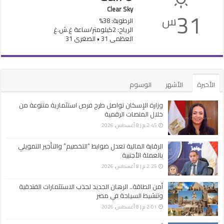
Clear Sky
31
س
الرطوبة: 38%
الرياح: 2كيلومتر/ساعة غ.ش.غ
العظمى 31 • الصغرى 31
الأخيرة
الأشهر
الوسوم
وزارة الإسكان تواصل طرح فرص استثمارية متنوعة من
خلال المنصات الرقمية
2:45 م | 8 أغسطس، 2026
الرقابة المالية تعدل ضوابط “التخصيم” والتأجير التمويلي
بالعملة الأجنبية
2:25 م | 8 أغسطس، 2026
أمن الطاقة.. الرهان الجديد لجذب الاستثمارات الفندقية
وتنشيط السياحة في مصر
2:01 م | 8 أغسطس، 2026