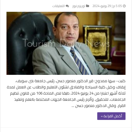
على
5:05 م | 29 يونيو، 2024
توريزم نيوز
التعليقات
إيقاف
وكيل
كلية
السياحة
والفنادق
بجامعة
بني
سويف
عن
العمل
3
أشهر
كتبت- سها ممدوح: قرر الدكتور منصور حسن، رئيس جامعة بنى سويف،
مغلقة
إيقاف وكيل كلية السياحة والفنادق لشئون التعليم والطلاب عن العمل لمدة
ثلاثة أشهر اعتبارا من 24 يونيو 2024، طبقا لنص المادة 106 من قانون تنظيم
الجامعات، للتحقيق، وألزم رئيس الجامعة الجهات المختصة بالعلم وتنفيذ
القرار. وقال الدكتور منصور حسن …
أكمل القراءة »