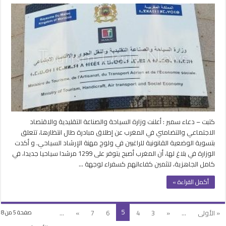
المغرب
يطلق
مبادرة
تسوية
الوضعية
القانونية
لراغبي
العمل
بالإرشاد
السياحي
مغلقة
كتبت – دعاء سمير : أعلنت وزارة السياحة والصناعة التقليدية والاقتصاد
الاجتماعي والتضامني في المغرب عن إطلاق مبادرة طال انتظارها، تتعلق
بتسوية الوضعية القانونية للراغبين في ولوج مهنة الإرشاد السياحي. و أكدت
الوزارة في بلاغ لها، أن المغرب أصبح يتوفر على 1299 مرشدا سياحيا جديدا، في
كامل الجاهزية، لتثمين كفاءاتهم كسفراء لوجهة …
أكمل القراءة »
5
« الأولى
...
«
3
4
6
7
»
...
صفحة 5 من 8