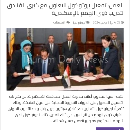
العمل: تفعيل بروتوكول التعاون مع كبرى الفنادق
لتدريب ذوى الهمم بالإسكندرية
على
4:05 م | 2 يونيو، 2024
توريزم نيوز
التعليقات
العمل:
تفعيل
بروتوكول
التعاون
مع
كبرى
الفنادق
لتدريب
ذوى
الهمم
بالإسكندرية
مغلقة
كتبت- سها ممدوح: أعلنت مديرية العمل بمحافظة الأسكندرية، عن فتح باب
التسجيل للحصول على الدورات التدريبية المجانية على مهن الفندقة، وذلك
تفعيلًا لبروتوكول التعاون مع فندق هيلتون جرين بلازا، وبدء التدريب المهنى
للشباب ذوى الهمم من الجنسين، علي تلك المهن، ذلك البروتوكول الذى
شهد مراسم توقيعه وزير العمل حسن شحاتة، …