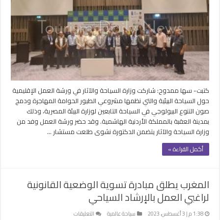
ورشة
العمل
الإقليمية
حول
السياحة
البيئية
بالأردن
مغلقة
كتبت- سها ممدوح: شاركت وزارة السياحة والآثار في ورشة العمل الإقليمية
حول السياحة البيئية والتي نظمها مشروعي الطيور الحوامة المهاجرة ودمج
صون التنوع البيولوجي في السياحة التابعين لوزارة البيئة المصرية، وذلك
بمدينة العقبة بالمملكة الأردنية الهاشمية. وقد حضر ورشة العمل وفد من
وزارة السياحة والآثار يتضمن الدكتورة نشوى طلعت مستشار …
أكمل القراءة »
المغرب يطلق مبادرة تسوية الوضعية القانونية
لراغبي العمل بالإرشاد السياحي
على
1:38 م | 3 أغسطس، 2023
سياحة عالمية
التعليقات