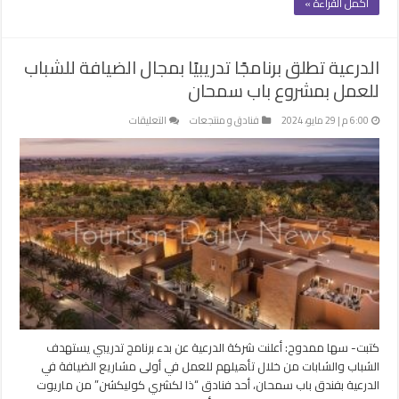
أكمل القراءة »
الدرعية تطلق برنامجًا تدريبيًا بمجال الضيافة للشباب
للعمل بمشروع باب سمحان
على
6:00 م | 29 مايو، 2024
فنادق و منتجعات
التعليقات
الدرعية
تطلق
برنامجًا
تدريبيًا
بمجال
الضيافة
للشباب
للعمل
بمشروع
باب
سمحان
مغلقة
كتبت- سها ممدوح: أعلنت شركة الدرعية عن بدء برنامج تدريبي يستهدف
الشباب والشابات من خلال تأهيلهم للعمل في أولى مشاريع الضيافة في
الدرعية بفندق باب سمحان، أحد فنادق “ذا لكشري كوليكشن” من ماريوت