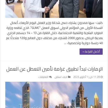
مغلقة
كتبت- سها ممدوح: يشارك حسن شحاتة وزير العمل اليوم الأربعاء ،أعمال
النسخة الأولى من المؤتمر الدولي لسوق العمل “GLMC”، الذي تنظمه وزارة
الموارد البشرية والتنمية الاجتماعية، خلال الفترة من 13 – 14 ديسمبر الجاري
بمدينة الرياض، بحضور 2000 مُشارك من مختلف دول العالم و120 متحدثًا عبر
40 جلسة حوارية وتخصصية، …
أكمل القراءة »
الإمارات تبدأ تطبيق غرامة تأمين التعطل عن العمل
على
11:28 ص | 1 أكتوبر، 2023
لايف استايل
التعليقات
الإمارات
تبدأ
تطبيق
غرامة
تأمين
التعطل