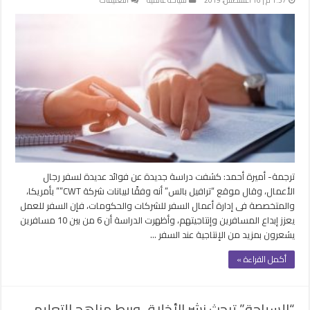
دراسة
أمريكية
تكشف
عن
فوائد
السفر
من
أجل
العمل
مغلقة
ترجمة- أميرة أحمد: كشفت دراسة جديدة عن فوائد عديدة لسفر رجال
الأعمال، وقال موقع “ترافيل بالس” أنه وفقًا لبيانات شركة CWT”” بأمريكا،
والمتخصصة فى إدارة أعمال السفر للشركات والحكومات، فإن السفر للعمل
يعزز إبداع المسافرين وإنتاجيتهم، وأظهرت الدراسة أن 6 من بين 10 مسافرين
يشعرون بمزيد من الإنتاجية عند السفر …
أكمل القراءة »
“السياحة” تبحث نشر الأخلاق وربط مناهج التعليم