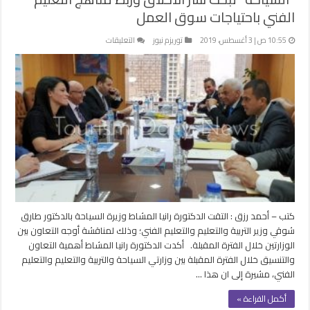
الفني باحتياجات سوق العمل
على
10:55 ص | 3 أغسطس، 2019
توريزم نيوز
التعليقات
“السياحة”
تبحث
نشر
الأخلاق
وربط
مناهج
التعليم
الفني
باحتياجات
سوق
العمل
مغلقة
كتب – أحمد رزق : التقت الدكتورة رانيا المشاط وزيرة السياحة بالدكتور طارق
شوقي وزير التربية والتعليم والتعليم الفني؛ وذلك لمناقشة أوجه التعاون بين
الوزارتين خلال الفترة المقبلة. أكدت الدكتورة رانيا المشاط أهمية التعاون
والتنسيق خلال الفترة المقبلة بين وزارتي السياحة والتربية والتعليم والتعليم
الفني، مشيرة إلى ان هذا …
أكمل القراءة »