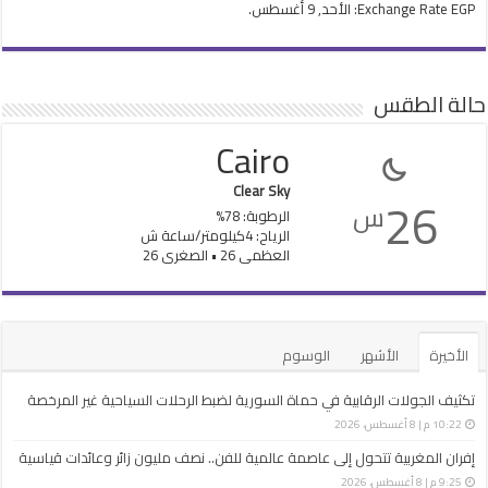
EGP
Exchange Rate
: الأحد, 9 أغسطس.
حالة الطقس
Cairo
Clear Sky
26
س
الرطوبة: 78%
الرياح: 4كيلومتر/ساعة ش
العظمى 26 • الصغرى 26
الأخيرة
الأشهر
الوسوم
تكثيف الجولات الرقابية في حماة السورية لضبط الرحلات السياحية غير ‏المرخصة
10:22 م | 8 أغسطس، 2026
إفران المغربية تتحول إلى عاصمة عالمية للفن.. نصف مليون زائر وعائدات قياسية
9:25 م | 8 أغسطس، 2026