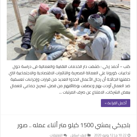
تكشف
تعسف
رجال
الأعمال
ضد
العمال
وإرغامهم
على
العمل
فى
ظروف
كتب – أحمد زكي : كشفت دار الخدمات النقابية والعمالية فى دراسة حول
غير
تداعيات كورونا علي العمالة المصرية والتاثيرات الاقتصادية والاجتماعية التي
صحية
خلفتها الجائحة أن رجال الأعمال اتخذوا العديد من قرارات وإجراءات تعسفية
مغلقة
ضد العمال أودت بهم وعصفت بوظائفهم من فصل، تسريح جماعي للعمال
ببعض الشركات، الامتناع عن صرف المرتبات …
أكمل القراءة »
بلجيكي يمشي 1500 كيلو متر أثناء عمله .. صور
على
10:22 م | 12 يونيو، 2020
لايف استايل
التعليقات