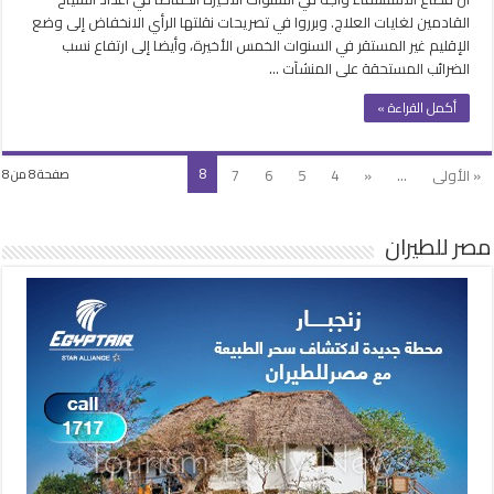
الفنادق
القادمين لغايات العلاج. وبرروا في تصريحات نقلتها الرأي الانخفاض إلى وضع
ومنافسة
الإقليم غير المستقر في السنوات الخمس الأخيرة، وأيضا إلى ارتفاع نسب
دول
الضرائب المستحقة على المنشآت …
الجوار
تقود
أكمل القراءة »
سياحة
الأردن
العلاجية
8
« الأولى
...
«
4
5
6
7
صفحة 8 من 8
للتراجع
مغلقة
مصر للطيران