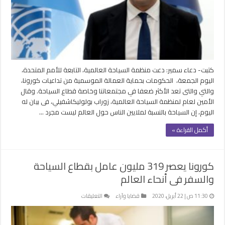
العمالة
الموسمية
من
تداعيات
كورونا
مغلقة
كتبت- دعاء سمير: دعت منظمة السياحة العالمية، التابعة للأمم المتحدة،
اليوم الجمعة، الحكومات بحماية العمالة الموسمية من تداعيات كورونا،
والتي والتى تعد الأكثر ضعفا في مجتمعاتنا وخاصة قطاع السياحة. وقال
الأمين لعام لمنظمة السياحة العالمية، زوراب بولوليكاشفيلي، فى بيان له
اليوم، إن السياحة بالنسبة لملايين الناس حول العالم ليست مجرد …
أكمل القراءة »
كورونا يعصر 319 مليون عامل بقطاع السياحة
والسفر فى أنحاء العالم
على
11:30 ص | 22 أبريل، 2020
قضايا وآراء
التعليقات
كورونا
يعصر