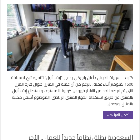
بلجيكي
يمشي
1500
كيلو
متر
أثناء
عمله
..
صور
مغلقة
كتبت – سهيلة الخولي : أعلن بلجيكي يدعى “إيف أنول” لأنه يمشي لمسافة
1500 كيلومتر أثناء عمله، بالرغم من أن عمله في المنزل طوال فترة العزل
التي تم فرضه للحد من انتشار فيروس كورونا المستجد. واستطاع إيف أنول
بالمشي عن طريق استخدام الجهاز المشي الرياضي، الموضوع أسفل مكتبه
بالمنزل. ويعمل …
أكمل القراءة »
السعودية تطلق نظاماً جديداً للعمل .. الأجر