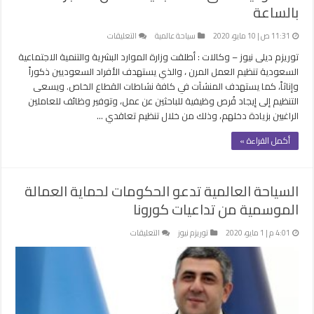
بالساعة
على
11:31 ص | 10 مايو، 2020
سياحة عالمية
التعليقات
السعودية
توريزم ديلى نيوز – وكالات : أطلقت وزارة الموارد البشرية والتنمية الاجتماعية
تطلق
السعودية تنظيم العمل المرن ، والذي يستهدف الأفراد السعوديين ذكوراً
نظاماً
وإناثاً، كما يستهدف المنشآت في كافة نشاطات القطاع الخاص. ويسعى
جديداً
التنظيم إلى إيجاد فُرص وظيفية للباحثين عن عمل، وتوفير وظائف للعاملين
للعمل
الراغبين بزيادة دخلهم، وذلك من خلال تنظيم تعاقدي …
..
الأجر
أكمل القراءة »
بالساعة
مغلقة
السياحة العالمية تدعو الحكومات لحماية العمالة
الموسمية من تداعيات كورونا
على
4:01 م | 1 مايو، 2020
توريزم نيوز
التعليقات
السياحة
العالمية
تدعو
الحكومات
لحماية