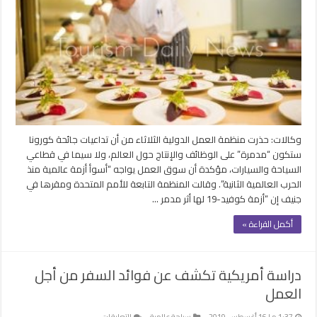
319
مليون
عامل
بقطاع
السياحة
والسفر
فى
أنحاء
العالم
مغلقة
وكالات: حذرت منظمة العمل الدولية الثلاثاء من أن تداعيات جائحة كورونا
ستكون “مدمرة” على الوظائف والإنتاج حول العالم، ولا سيما في قطاعي
السياحة والسيارات، مؤكدة أن سوق العمل يواجه “أسوأ أزمة عالمية منذ
الحرب العالمية الثانية”. وقالت المنظمة التابعة للأمم المتحدة ومقرها في
جنيف إن “أزمة كوفيد-19 لها أثر مدمر …
أكمل القراءة »
دراسة أمريكية تكشف عن فوائد السفر من أجل
العمل
على
1:37 م | 16 أغسطس، 2019
سياحة عالمية
التعليقات