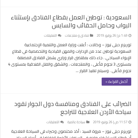
السعودية : توطين العمل بقطاع الفنادق بإستثناء
البواب وحامل الحقائب والسايس
على
1:49 م | 26 يوليو، 2019
فنادق و منتجعات
التعليقات
السعودية
توريزم ديلى نيوز – وكالات : أعلنت وزارة العمل والتنمية الإجتماعية
:
السعودية توطين عدد من الإدارات والمهن القيادية والتخصصية في قطاع
توطين
الإيواء السياحي . جاء ذلك بمقتضى قرار وزاري يشمل الفنادق المصنفة
العمل
بمستوى 3 نجوم فأعلى ، والمنتجعات ، والشقق والفلل الفندقية بمستوى 4
بقطاع
نجوم فأعلى . وسيتم تنفيذ القرار …
الفنادق
بإستثناء
أكمل القراءة »
البواب
وحامل
الحقائب
الضرائب على الفنادق ومنافسة دول الجوار تقود
والسايس
سياحة الأردن العلاجية للتراجع
مغلقة
على
11:57 ص | 26 يونيو، 2019
سياحة عالمية
التعليقات
الضرائب
توريزم ديلى نيوز – مروة السيد : أكد مختصون وخبراء في السياحة العلاجية
على
أن قطاع الاستشفاء واجه في السنوات الأخيرة انخفاضا في أعداد السياح