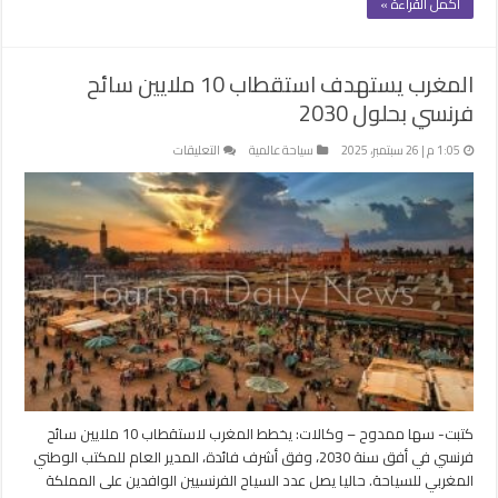
أكمل القراءة »
المغرب يستهدف استقطاب 10 ملايين سائح
فرنسي بحلول 2030
على
1:05 م | 26 سبتمبر، 2025
سياحة عالمية
التعليقات
المغرب
يستهدف
استقطاب
10
ملايين
سائح
فرنسي
بحلول
2030
مغلقة
كتبت- سها ممدوح – وكالات: يخطط المغرب لاستقطاب 10 ملايين سائح
فرنسي في أفق سنة 2030، وفق أشرف فائدة، المدير العام للمكتب الوطني
المغربي للسياحة. حاليا يصل عدد السياح الفرنسيين الوافدين على المملكة