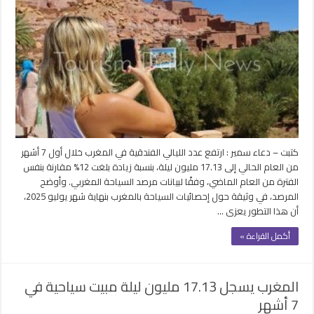
الليالي
الفندقية في
المغرب
ترتفع
إلى
17.13
مليون
ليلة
خلال
أول
7
كتبت – دعاء سمير : ارتفع عدد الليالي الفندقية في المغرب خلال أول 7 أشهر
أشهر
من العام الحالي إلى 17.13 مليون ليلة، بنسبة زيادة بلغت 12% مقارنة بنفس
مغلقة
الفترة من العام الماضي، وفقًا لبيانات مرصد السياحة المغربي. وأوضح
المرصد، في وثيقة حول إحصائيات السياحة بالمغرب بنهاية شهر يوليو 2025،
أن هذا التطور يعزى …
أكمل القراءة »
المغرب يسجل 17.13 مليون ليلة مبيت سياحية في
7 أشهر