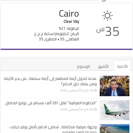
Cairo
Clear Sky
35
س
الرطوبة: 21%
الرياح: 2كيلومتر/ساعة ج.ج.غ
العظمى 35 • الصغرى 35
الأخيرة
الأشهر
الوسوم
عندما تتحول أزمة المطعم إلى أزمة سمعة.. من يدير الأزمة
ومن يملك حق الحكم؟
6:35 م | 8 أغسطس، 2026
“الخطوط العراقية” تنقل 261 ألف مسافر في يوليو الماضي
6:00 م | 8 أغسطس، 2026
وجهة صيفية متكاملة.. شاطئ الدقم بأملج يوفر خيارات
متنوعة للتنزه والترفيه