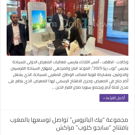
معرض
السياحة
الدولي
بباريس
توب
ريزا2025
بمشاركة
قوية
للمغرب
مغلقة
وكالات : انطلقت ، أمس الثلاثاء بباريس، فعاليات المعرض الدولي للسياحة
بباريس “توب ريزا 2025″، الموعد البارز والمرجعي لمهنيي السياحة الفرنسيين
والدوليين، بمشاركة قوية للمكتب الوطني المغربي للسياحة، الذي يشغل
أكبر جناح في المعرض. وجرى الافتتاح الرسمي لهذا المعرض، الذي ينظم على
مدى ثلاثة أيام ويجمع سنويا صناع القرار الذين …
أكمل القراءة »
مجموعة “بيك الباتروس” تواصل توسعها بالمغرب
بافتتاح “سانجو كلوب” مراكش