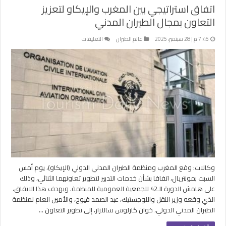
اتفاق استراتيجي بين المغرب والإيكاو لتعزيز
التعاون بمجال الطيران المدني
على
7:45 م | 28 سبتمبر، 2025
عالم الطيران
التعليقات
اتفاق
استراتيجي
بين
المغرب
والإيكاو
لتعزيز
التعاون
بمجال
الطيران
المدني
مغلقة
وكالات: وقع المغرب ومنظمة الطيران المدني الدولي (الإيكاو)، يوم أمس
السبت بمونتريال، اتفاقا بشأن خدمات التدبير لتطوير تعاونهما الثنائي، وذلك
على هامش الدورة الـ42 للجمعية العمومية للمنظمة. ويهدف هذا الاتفاق،
الذي وقعه وزير النقل واللوجستيك، عبد الصمد قيوح، والأمين العام لمنظمة
الطيران المدني الدولي، خوان كارلوس سالازار، إلى تطوير التعاون …