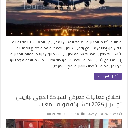
الطيران
المدني في
المغرب
مغلقة
وكالات : أعلنت المديرية العامة للطيران المدني في المغرب، التابعة لوزارة
النقل، عن إطلاق مشروع رقمي شامل لتحديث ورقمنة جميع العمليات
الأساسية داخل المديرية بتكلفة تصل إلى 22 مليون درهم. وقالت المديرية،
إن المشروع يأتي استجابة للتحديات المرتبطة ببطء الإجراءات اليدوية وما يترتب
عنها من مخاطر الأخطاء البشرية، مع التركيز على …
أكمل القراءة »
انطلاق فعاليات معرض السياحة الدولي بباريس
توب ريزا2025 بمشاركة قوية للمغرب
على
3:55 م | 24 سبتمبر، 2025
سياحة عالمية
التعليقات
انطلاق
فعاليات