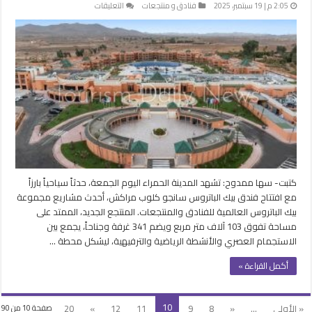
على
2:05 م | 19 سبتمبر، 2025
فنادق و منتجعات
التعليقات
مجموعة
“بيك
الباتروس”
تواصل
توسعها
بالمغرب
بافتتاح
“سانجو
كلوب”
مراكش
مغلقة
كتبت- سها ممدوح: تشهد المدينة الحمراء اليوم الجمعة، حدثاً سياحياً بارزاً
مع افتتاح فندق بيك الباتروس سانجو كلوب مراكش، أحدث مشاريع مجموعة
بيك الباتروس العالمية للفنادق والمنتجعات. المنتجع الجديد، الممتد على
مساحة تفوق 103 آلاف متر مربع ويضم 341 غرفة وجناحاً، يجمع بين
الاستجمام العصري والأنشطة الرياضية والترفيهية، ليشكل محطة …
أكمل القراءة »
10
« الأولى
...
«
8
9
11
12
»
20
صفحة 10 من 90