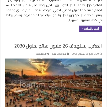
اتفاقية حول خدمات النقل الجوي بين البلدين، وذلك على هامش الدورة الـ42
لجمعية منظمة الطيران المدني الدولي. وتهدف هذه الاتفاقية، التي وقعها
بمقر المنظمة كل من وزير النقل واللوجستيك، عبد الصمد قيوح، وسفير رواندا
في كندا، هيغيرو بروسبر، إلى …
أكمل القراءة »
المغرب يستهدف 26 مليون سائح بحلول 2030
على
9:00 ص | 26 سبتمبر، 2025
سياحة عالمية
التعليقات
المغرب
يستهدف
26
مليون
سائح
بحلول
2030
مغلقة