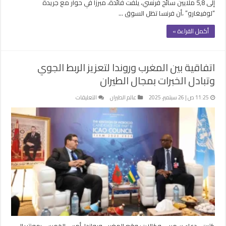
إلى 5,8 ملايين سائح فرنسي، يلفت فائدة، مبرزا في حوار مع جريدة
“لوفيغارو” ،أن فرنسا تظل السوق …
أكمل القراءة »
اتفاقية بين المغرب وروندا لتعزيز الربط الجوي
وتبادل الخبرات بمجال الطيران
على
11:25 ص | 26 سبتمبر، 2025
عالم الطيران
التعليقات
اتفاقية
بين
المغرب
وروندا
لتعزيز
الربط
الجوي
وتبادل
الخبرات
بمجال
الطيران
مغلقة
كتبت- دعاء سمير – وكالات: وقع المغرب ورواندا، أمس الخميس بمونتريال،