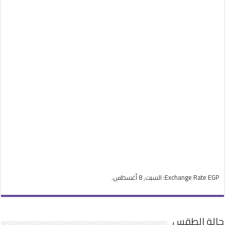
EGP
Exchange Rate
: السبت, 8 أغسطس.
حالة الطقس