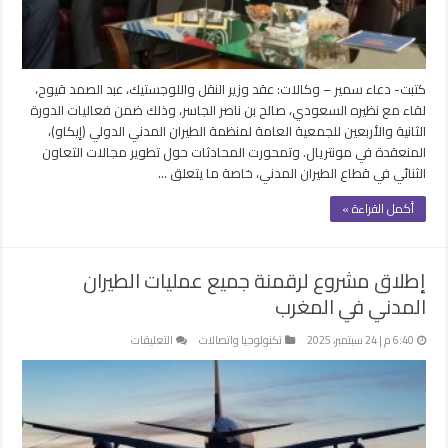
مغلقة
كتبت- دعاء سمير – وكالات: عقد وزير النقل واللوجستيك، عبد الصمد قيوح،
لقاء مع نظيره السعودي، صالح بن ناصر الجاسر، وذلك ضمن فعاليات الدورة
الثانية والأربعين للجمعية العامة لمنظمة الطيران المدني الدولي (إيكاو)،
المنعقدة في مونتريال. وتمحورت المحادثات حول تطوير مجالات التعاون
الثنائي في قطاع الطيران المدني، خاصة ما يتعلق …
أكمل القراءة »
إطلاق مشروع لرقمنة جميع عمليات الطيران
المدني في المغرب
على
6:40 م | 24 سبتمبر، 2025
تكنولوجيا واتصالات
التعليقات
إطلاق
مشروع
لرقمنة
جميع
عمليات