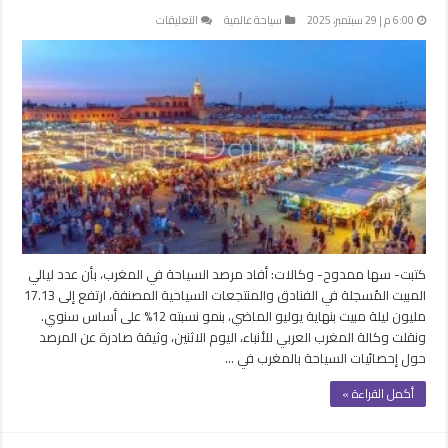
على
6:00 م | 29 سبتمبر، 2025
سياحة عالمية
التعليقات
المغرب
يسجل
17.13
مليون
ليلة
مبيت
سياحية
في
7
أشهر
مغلقة
كتبت- سها ممدوح- وكالات: أفاد مرصد السياحة في المغرب، بأن عدد ليالي
المبيت المُسجلة في الفنادق والمنتجعات السياحية المصنفة، ارتفع إلى 17.13
مليون ليلة مبيت بنهاية يوليو الماضي، بنمو نسبته 12% على أساس سنوي.
ونقلت وكالة المغرب العربي للأنباء، اليوم الاثنين، وثيقة صادرة عن المرصد
حول إحصائيات السياحة بالمغرب في …
أكمل القراءة »