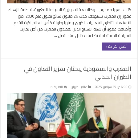
كتبت- سها ممدوح – وكالات: قالت وزيرة السياحة المغربية، فاطمة الزهراء
عمور، إن المغرب يستهدف جذب 26 مليون سائح بحلول عام 2030، مع
الاستعداد لتنظيم الفعاليات الكبرى ومنها بطولة كأس العالم لكرة القدم.
وأضافت عمور، أن نسبة السياح الذين يقصدون المغرب من أجل تجارب
السياحة المستدامة تضاعفت خلال عقد لتصل …
أكمل القراءة »
المغرب والسعودية يبحثان تعزيز التعاون في
الطيران المدني
على
6:00 م | 25 سبتمبر، 2025
عالم الطيران
التعليقات
المغرب
والسعودية
يبحثان
تعزيز
التعاون
في
الطيران
المدني