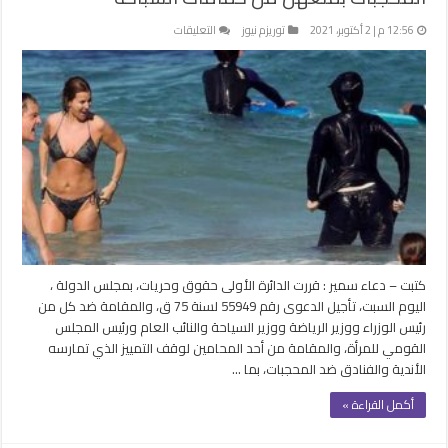
على
12:56 م | 2 أكتوبر، 2021
توريزم نيوز
التعليقات
تأجيل
دعوى
وقف
تمييز
الأندية
والفنادق
ضد
المحجبات
بمنعهن
من
حمامات
السباحة
كتبت – دعاء سمير : قررت الدائرة الأولى حقوق وحريات، بمجلس الدولة ،
مغلقة
اليوم السبت، تأجيل الدعوى رقم 55949 لسنة 75 ق، والمقامة ضد كل من
رئيس الوزراء ووزير الرياضة ووزير السياحة والنائب العام ورئيس المجلس
القومي للمرأة، والمقامة من أحد المحامين لوقف التمييز الذي تمارسه
الأندية والفنادق ضد المحجبات، بما …
أكمل القراءة »