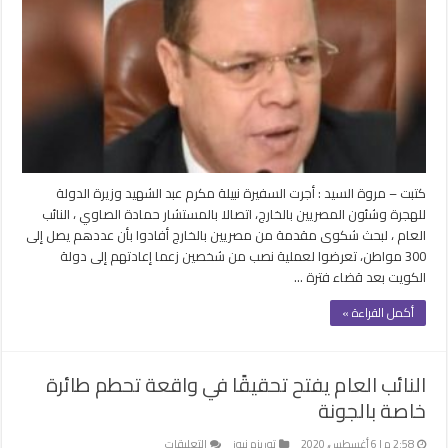
يتهم
شركة
سياحة
بالنصب
على
300
مواطن
لإعادتهم
للكويت
كتبت – مروة السيد : أجرت السفيرة نبيلة مكرم عبد الشهيد وزيرة الدولة
مغلقة
للهجرة وشئون المصريين بالخارج، اتصالا بالمستشار حمادة الصاوي ، النائب
العام ، لبحث شكوى مقدمة من مصريين بالخارج أفادوا بأن عددهم يصل إلى
300 مواطن، تعرضوا لعملية نصب من شخصين زعما إعادتهم إلى دولة
الكويت بعد قضاء فترة …
أكمل القراءة »
النائب العام يفتح تحقيقًا في واقعة تحطم طائرة
خاصة بالجونة
على
2:58 م | 6 أغسطس، 2020
توريزم نيوز
التعليقات