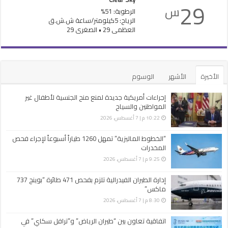
29
س
الرطوبة: 51%
الرياح: 5كيلومتر/ساعة ش.ش.ق‎
العظمى 29 • الصغرى 29
الأخيرة
الأشهر
الوسوم
إجراءات أمريكية جديدة لمنع منح الجنسية لأطفال غير
المواطنين والسياح
10:22 م | 7 أغسطس، 2026
“الخطوط الماليزية” تمهل 1260 طياراً أسبوعاً لإجراء فحص
المخدرات
9:25 م | 7 أغسطس، 2026
إدارة الطيران الفيدرالية تلزم بفحص 471 طائرة “بوينج 737
ماكس”
8:30 م | 7 أغسطس، 2026
اتفاقية تعاون بين “طيران الرياض” و”ترافل سكاي” في