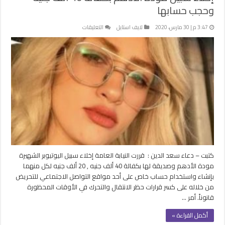
وحجب حسابها
على
3:47 م | 30 مارس، 2020
لايف استايل
التعليقات
إخلاء
سبيل
مودة
الأدهم
بكفالة
40
ألف
جنيه
وحجب
حسابها
مغلقة
كتبت – دعاء سعد الدين : قررت النيابة العامة إخلاء سبيل اليوتيوبر الشهيرة
مودة الأدهم وصديقة لها بكفالة 40 ألف جنيه , 20 ألف جنيه لكل منهما
بإنشاء واستخدام حساب خاص على أحد مواقع التواصل الاجتماعي للتحريض
من خلاله على كسر قرارات حظر الانتقال والتحرك في الأوقات المحظورة
قانوناً. أمر …
أكمل القراءة »