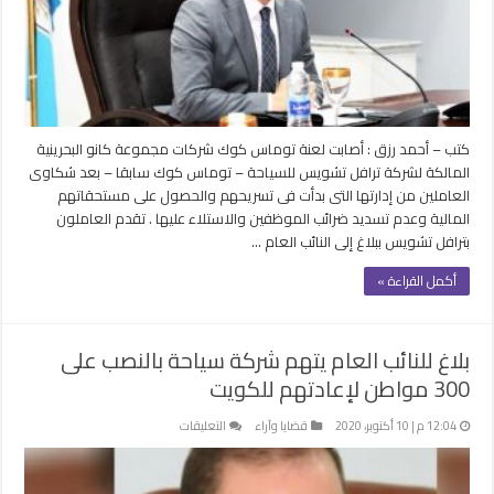
تشويس..
65
بلاغا
أمام
القضاء
واتهامات
كتب – أحمد رزق : أصابت لعنة توماس كوك شركات مجموعة كانو البحرينية
لكانو
المالكة لشركة ترافل تشويس للسياحة – توماس كوك سابقا – بعد شكاوى
مغلقة
العاملين من إدارتها التى بدأت فى تسريحهم والحصول على مستحقاتهم
المالية وعدم تسديد ضرائب الموظفين والاستلاء عليها . تقدم العاملون
بترافل تشويس ببلاغ إلى النائب العام …
أكمل القراءة »
بلاغ للنائب العام يتهم شركة سياحة بالنصب على
300 مواطن لإعادتهم للكويت
على
12:04 م | 10 أكتوبر، 2020
قضايا وآراء
التعليقات
بلاغ
للنائب
العام