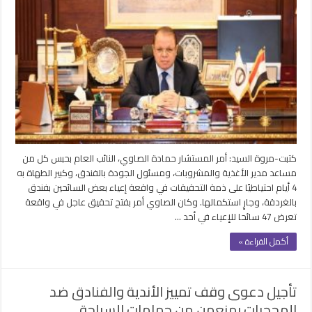
3
متهمين
في
واقعة
إعياء
47
سائحاً
بفندق
بالغردقة
4
أيام
كتبت-مروة السيد: أمر المستشار حمادة الصاوي، النائب العام بحبس كل من
مغلقة
مساعد مدير الأغذية والمشروبات، ومسئول الجودة بالفندق، وكبير الطهاة به
4 أيام احتياطيًا على ذمة التحقيقات في واقعة إعياء بعض السائحين بفندق
بالغردقة، وجارٍ استكمالها. وكان الصاوي أمر بفتح تحقيق عاجل في واقعة
تعرض 47 سائحا للإعياء في أحد …
أكمل القراءة »
تأجيل دعوى وقف تمييز الأندية والفنادق ضد
المحجبات بمنعهن من حمامات السباحة