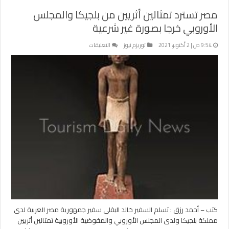
مصر تسترد تمثالين أثريين من بلجيكا والمجلس
الأوروبي خرجا بصورة غير شرعية
على
9:54 ص | 2 أكتوبر، 2021
توريزم نيوز
التعليقات
مصر
تسترد
تمثالين
أثريين
من
بلجيكا
والمجلس
الأوروبي
خرجا
بصورة
غير
شرعية
مغلقة
كتب – أحمد رزق : تسلم السفير خالد البقلي سفير جمهورية مصر العربية لدى
مملكة بلجيكا ولدى المجلس الأوروبي والمفوضية الأوروبية تمثالين أثريين