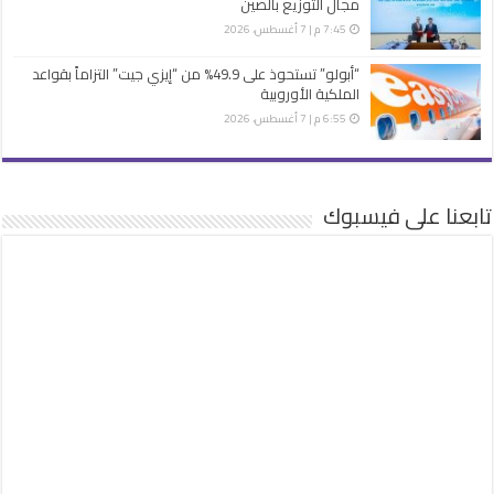
مجال التوزيع بالصين
7:45 م | 7 أغسطس، 2026
“أبولو” تستحوذ على 49.9% من “إيزي جيت” التزاماً بقواعد
الملكية الأوروبية
6:55 م | 7 أغسطس، 2026
تابعنا على فيسبوك