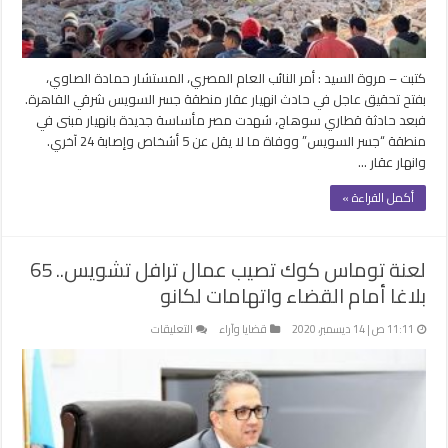
انهيار
عقار
جسر
السويس
كتبت – مروة السيد : أمر النائب العام المصري، المستشار حمادة الصاوي،
مغلقة
بفتح تحقيق عاجل في حادث انهيار عقار منطقة جسر السويس شرقي القاهرة.
فبعد حادثة قطاري سوهاج، شهدت مصر مأساسة جديدة بانهيار مبنى في
منطقة “جسر السويس” ووفاة ما لا يقل عن 5 أشخاص وإصابة 24 آخري.
وانهار عقار …
أكمل القراءة »
لعنة توماس كوك تصيب عمال ترافل تشويس.. 65
بلاغا أمام القضاء واتهامات لكانو
على
11:11 ص | 14 ديسمبر، 2020
قضايا وآراء
التعليقات
لعنة
توماس
كوك
تصيب
عمال
ترافل