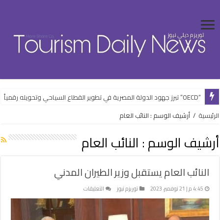
“OECD” تبرز جهود الدولة المصرية في تطوير القطاع السياحي وتحويله رقمياً
“الشباب” تفتتح فعاليات الأنشطة الرياضية بالعلمين الجديدة ضمن خطتها الصيف
الرئيسية
/
أرشيف الوسم : النائب العام
أرشيف الوسم :
النائب العام
النائب العام يستقبل وزير الطيران المدني
على
4:45 م | 21 نوفمبر، 2023
توريزم نيوز
التعليقات
النائب
العام
يستقبل