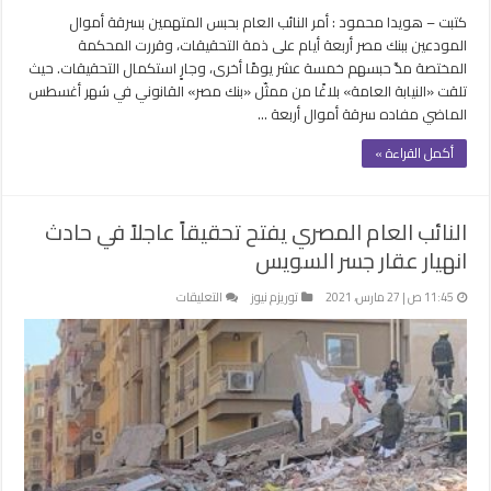
الوعي
كتبت – هويدا محمود : أمر النائب العام بحبس المتهمين بسرقة أموال
الرقمي
المودعين ببنك مصر أربعة أيام على ذمة التحقيقات، وقررت المحكمة
مغلقة
المختصة مدَّ حبسهم خمسة عشر يومًا أخرى، وجارٍ استكمال التحقيقات. حيث
تلقت «النيابة العامة» بلاغًا من ممثّل «بنك مصر» القانوني في شهر أغسطس
الماضي مفاده سرقة أموال أربعة …
أكمل القراءة »
النائب العام المصري يفتح تحقيقاً عاجلاً في حادث
انهيار عقار جسر السويس
على
11:45 ص | 27 مارس، 2021
توريزم نيوز
التعليقات
النائب
العام
المصري
يفتح
تحقيقاً
عاجلاً
في
حادث