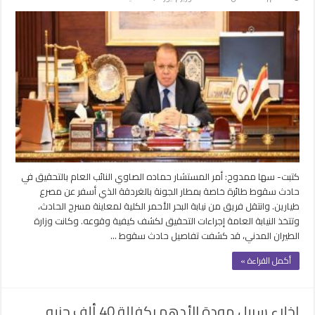
النائب
العام
يفتح
تحقيقًا
في
واقعة
تحطم
طائرة
خاصة
بالجونة
مغلقة
كتبت- سها ممدوح: أمر المستشار حماده الصاوي النائب العام بالتحقيق في
حادث سقوط طائرة خاصة بمطار الجونة بالغردقة الذي أسفر عن مصرع
طيارين. وانتقل فريق من نيابة البحر الأحمر الكلية لمعاينة مسرح الحادث،
وتتخذ النيابة العامة إجراءات التحقيق لكشف كيفية وقوعه. وكانت وزارة
الطيران المدني، قد كشفت تفاصيل حادث سقوط …
أكمل القراءة »
إخلاء سبيل مودة الأدهم بكفالة 40 ألف جنيه