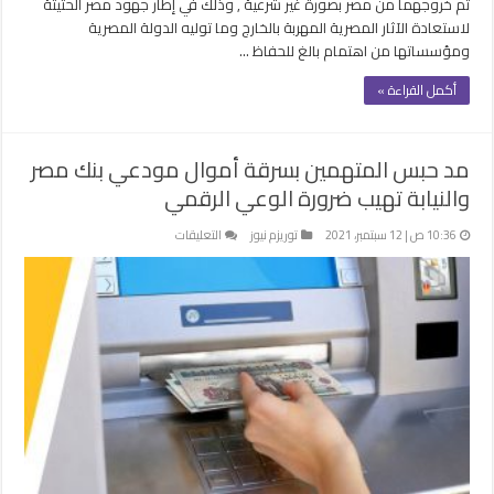
تم خروجهما من مصر بصورة غير شرعية , وذلك في إطار جهود مصر الحثيثة
لاستعادة الآثار المصرية المهربة بالخارج وما توليه الدولة المصرية
ومؤسساتها من اهتمام بالغ للحفاظ …
أكمل القراءة »
مد حبس المتهمين بسرقة أموال مودعي بنك مصر
والنيابة تهيب ضرورة الوعي الرقمي
على
10:36 ص | 12 سبتمبر، 2021
توريزم نيوز
التعليقات
مد
حبس
المتهمين
بسرقة
أموال
مودعي
بنك
مصر
والنيابة
تهيب
ضرورة