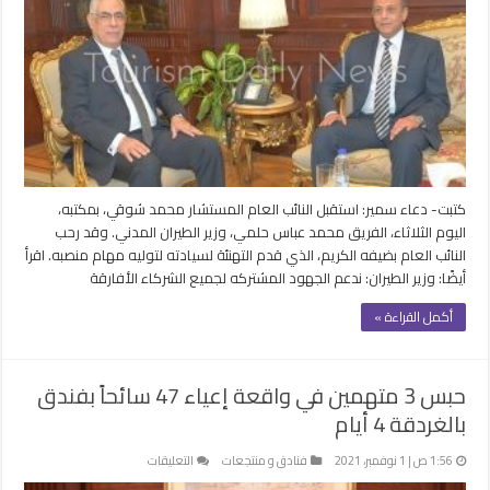
وزير
الطيران
المدني
مغلقة
كتبت- دعاء سمير: استقبل النائب العام المستشار محمد شوقي، بمكتبه،
اليوم الثلاثاء، الفريق محمد عباس حلمي، وزير الطيران المدني. وقد رحب
النائب العام بضيفه الكريم، الذي قدم التهنئة لسيادته لتوليه مهام منصبه. اقرأ
أيضًا: وزير الطيران: ندعم الجهود المشتركه لجميع الشركاء الأفارقة
أكمل القراءة »
حبس 3 متهمين في واقعة إعياء 47 سائحاً بفندق
بالغردقة 4 أيام
على
1:56 ص | 1 نوفمبر، 2021
فنادق و منتجعات
التعليقات
حبس