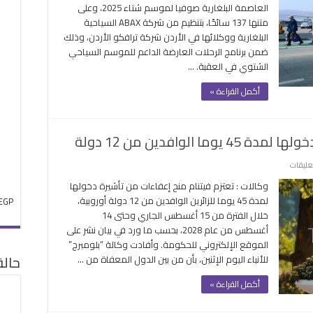
العاصمة البلغارية صوفيا لموسم شتاء 2025، وعلى
السياحة
متنها 137 سائحًا، بتنظيم من شركة ABAX السياحية
الشتوية
البلغارية ووكلائها في الأردن شركة ترافكو الأردن، وذلك
بالأردن
ضمن برنامج الرحلات العارضة الداعم للموسم السياحي
وتسير
الشتوي في العقبة. …
أولى
رحلات
أكمل القراءة »
الطيران
العارض
مغلقة
الوافدين من 12 دولة
على
تعليقات
فيتنام
وكالات : تعتزم فيتنام منح إعفاءات من تأشيرة دخولها
تمنح
لمدة 45 يوما للزائرين الوافدين من 12 دولة أوروبية،
EGP
إعفاءات
خلال الفترة من 15 أغسطس الجاري وحتى 14
من
أغسطس من عام 2028، بحسب ما ورد في بيان نشر على
تأشيرة
الموقع الإلكتروني للحكومة. وأفادت وكالة “بلومبرج”
دخولها
حال
للأنباء اليوم الإثنين، بأن من بين الدول المعفاة من …
لمدة
45
أكمل القراءة »
يوما
الوافدين