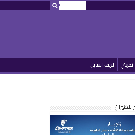
تجربتي
لايف استايل
للطيران