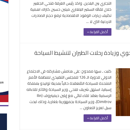
التجاري بين البلدين. واكد رئيس الغرفة فتحي الجغبير
ين
خلال لقائه السفير البلغاري ميتين حسين كازاك اهمية
لأردن
تكثيف زيارات الوفود الاقتصادية لرفع حجم الصادرات
بلغاريا
الاردنية التي لا …
غلقة
أكمل القراءة »
لجوي وزيادة رحلات الطيران لتنشيط السياحة
كتبت ـ سها ممدوح: على هامش مشاركته في الاجتماع
اريا
الدولي للدورة الـ 126 للمجلس التنفيذي لمنظمة الأمم
ثان
المتحدة للسياحة المُنعقدة حالياً بمدينة توليدو بمملكة
ز
إسبانيا، استهل شريف فتحي وزير السياحة والآثار لقاءاته
ط
الرسمية بعقد لقاء ثنائي مع إيلين ديميتروف (Ilin
وي
Dimitrov)، وزير السياحة بجمهورية بلغاريا، وذلك لبحث
ادة
سبل تعزيز التعاون …
ات
يران
أكمل القراءة »
شيط
ياحة