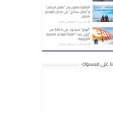
اتفاقية تعاون بين “طيران الرياض”
و”ترافل سكاي” في مجال التوزيع
بالصين
7:45 م | 7 أغسطس، 2026
“أبولو” تستحوذ على 49.9% من
“إيزي جيت” التزاماً بقواعد الملكية
الأوروبية
6:55 م | 7 أغسطس، 2026
نا على فيسبوك