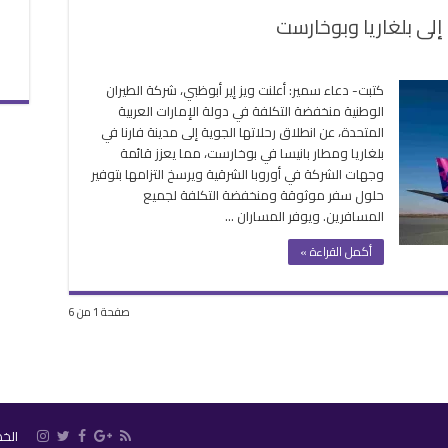
ا إلى بلغاريا وبوخارست
لى
يز
كتبت- دعاء سمير: أعلنت ويز إير أبوظبي، شركة الطيران
ر”
الوطنية منخفضة التكلفة في دولة الإمارات العربية
بوظبي
المتحدة، عن انطلاق رحلاتها الجوية إلى مدينة فارنا في
دأ
بلغاريا ومطار بانيسا في بوخارست، مما يعزز قائمة
يير
وجهات الشركة في أوروبا الشرقية ويرسخ التزامها بتوفير
لاتها
حلول سفر موثوقة ومنخفضة التكلفة لجميع
ى
المسافرين. ويوفر المساران …
غاريا
بوخارست
أكمل القراءة »
غلقة
صفحة 1 من 6
الخ