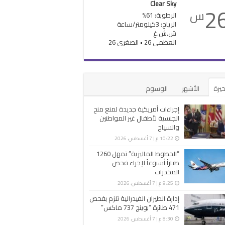
Clear Sky
2
س
الرطوبة: 61%
الرياح: 3كيلومتر/ساعة
ش.ش.غ
العظمى 26 • الصغرى 26
خيرة
الأشهر
الوسوم
إجراءات أمريكية جديدة لمنع منح
الجنسية لأطفال غير المواطنين
والسياح
10:22 م | 7 أغسطس، 2026
“الخطوط الماليزية” تمهل 1260
طياراً أسبوعاً لإجراء فحص
المخدرات
9:25 م | 7 أغسطس، 2026
إدارة الطيران الفيدرالية تلزم بفحص
471 طائرة “بوينج 737 ماكس”
8:30 م | 7 أغسطس، 2026