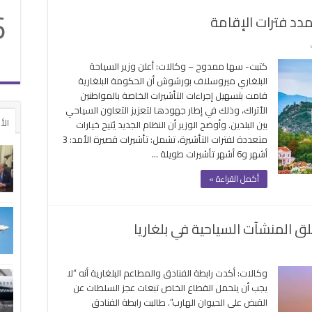
من
6
مدد فترات الإقامة
12
دولة
على
مغلقة
بلغاريا
كتبت- سها ممدوح – وكالات: أعلن وزير السياحة
تسهل
البلغاري ميروسلاف بورشوش أن الحكومة البلغارية
التأشيرات
قامت بتسهيل إجراءات التأشيرات الخاصة بالمواطنين
للأتراك
الأتراك، وذلك في إطار جهودها لتعزيز التعاون السياحي
وتمدد
الأ
بين البلدين. وأوضح الوزير أن النظام الجديد يُتيح خيارات
فترات
متعددة لفترات التأشيرة، تشمل: تأشيرات قصيرة الأمد: 3
الإقامة
أشهر و6 أشهر تأشيرات طويلة …
مغلقة
أكمل القراءة »
لق المنشآت السياحية في بلغاريا
لى
سائر
وكالات: أكدت رابطة الفنادق والمطاعم البلغارية أنه “لا
ادحة..
يجب أن يتحمل القطاع الخاص تبعات عجز السلطات عن
الفهد
القبض على الحيوان الهارب”. طالبت رابطة الفنادق
لأسود”