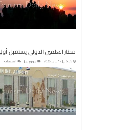
ي
ا
ا
ف
بل
م
مطار العلمين الدولي يستقبل أولى 
على
5:05 م | 17 مايو، 2025
توريزم نيوز
التعليقات
مطا
العل
الدو
يست
أول
رحل
الطي
من
بلغا
مغل