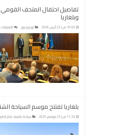
مغل
وبلغاريا
ع
10:05 ص | 23 أبريل، 2026
توريزم نيوز
التعليقات
ت
ا
ا
ا
ل
ب
0
ع
ع
ع
م
و
بلغاريا تفتتح موسم السياحة الشتو
م
11:24 ص | 23 نوفمبر، 2025
سياحة عالمية
,
عالم الطير