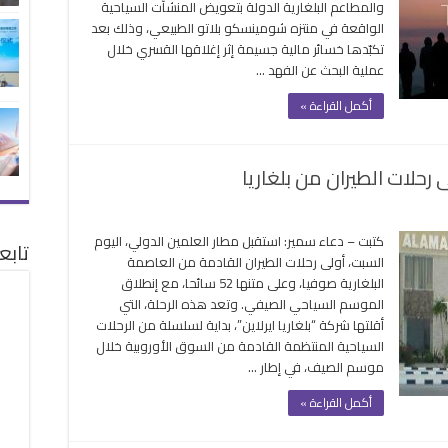
والمطاعم البلغارية الدولة بتعويض المنشآت السياحية
غلق
الواقعة في منتزه شومينسكو بلاتو الطبيعي، وذلك بعد
لمنشآت
تكبّدها خسائر مالية جسيمة إثر إغلاقها القسري خلال
لسياحية
عملية البحث عن الفهد …
ي
غاريا
أكمل القراءة »
غلقة
رحلات الطيران من بلغاريا
ر
كتبت – دعاء سمير: استقبل مطار العلمين الدولي، اليوم
تابع
مين
السبت، أولى رحلات الطيران القادمة من العاصمة
لي
البلغارية صوفيا، وعلى متنها 52 سائحا، مع إنطلاق
قبل
الموسم السياحي الصيفي. وتعد هذه الرحلة، التي
ى
أقلتها شركة “بلغاريا ايرلاين”، بداية لسلسلة من الرحلات
ات
السياحية المنتظمة القادمة من السوق الأوروبية خلال
ران
موسم الصيف، في إطار …
ريا
أكمل القراءة »
قة