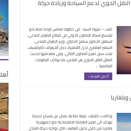
 النقل الجوي لدعم السياحة وزيادة حركة
كتبت – مروة السيد : في خطوة تعكس توجه مصر نحو
توسيع شبكة التعاون الدولي في قطاع الطيران المدني،
استقبل الدكتور سامح الحفني، وزير الطيران المدني،
السفير البلغاري لدى القاهرة، ديان أنجيلوف كاتراتشيف،
لبحث سبل تعزيز التعاون الثنائي، وفي مقدمتها تحديث
اتفاق النقل الجوي بين البلدين، بما يواكب التطورات
العالمية …
أهلا
أكمل القراءة »
وبلغاريا
لى
دشين
وكالات: كشفت غرفة صناعة عمان عن مساع جديدة
ط
تهدف الى تعزيز الشراكة الاقتصادية مع جمهورية
يران
بلغاريا من خلال تذليل العقبات التي تواجه حركة التبادل
باشر