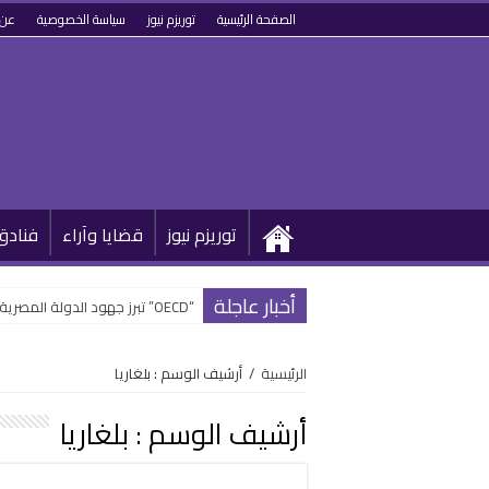
الصفحة الرئيسية
توريزم نيوز
سياسة الخصوصية
عن 
توريزم نيوز
قضايا وآراء
فنادق
أخبار عاجلة
“OECD” تبرز جهود الدولة المصرية في تطوير القطاع السياحي وتحويله رقمياً
الرئيسية
/
أرشيف الوسم : بلغاريا
أرشيف الوسم :
بلغاريا