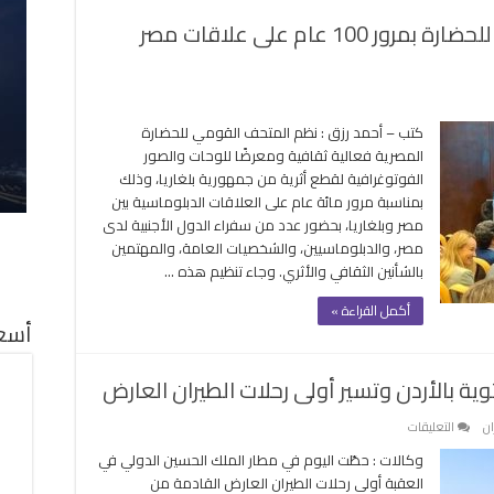
قة
تفاصيل احتفال المتحف القومي للحضارة بمرور 100 عام على علاقات مصر
لى
فاصيل
كتب – أحمد رزق : نظم المتحف القومي للحضارة
حتفال
المصرية فعالية ثقافية ومعرضًا للوحات والصور
لمتحف
الفوتوغرافية لقطع أثرية من جمهورية بلغاريا، وذلك
لقومي
بمناسبة مرور مائة عام على العلاقات الدبلوماسية بين
لحضارة
مصر وبلغاريا، بحضور عدد من سفراء الدول الأجنبية لدى
مرور
مصر، والدبلوماسيين، والشخصيات العامة، والمهتمين
10
بالشأنين الثقافي والأثري. وجاء تنظيم هذه …
ام
لى
أكمل القراءة »
لاقات
أسعا
صر
بلغاريا
ية بالأردن وتسير أولى رحلات الطيران العارض
غلقة
على
ان
التعليقات
بلغاريا
وكالات : حطّت اليوم في مطار الملك الحسين الدولي في
تفتتح
العقبة أولى رحلات الطيران العارض القادمة من
موسم