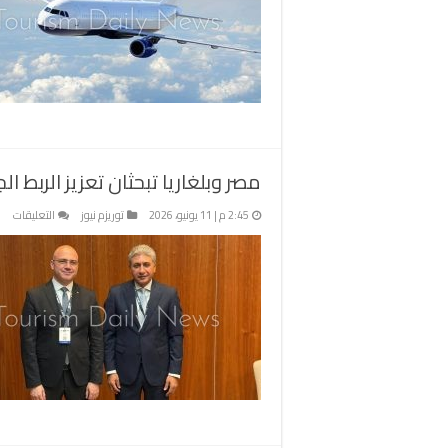
ب
ا
و
م
مصر وبلغاريا تبحثان تعزيز الربط ا
على
2:45 م | 11 يونيو، 2026
توريزم نيوز
التعليقات
مصر
وبلغ
تبح
تعزي
الرب
الج
وزي
رحل
الط
لتن
الس