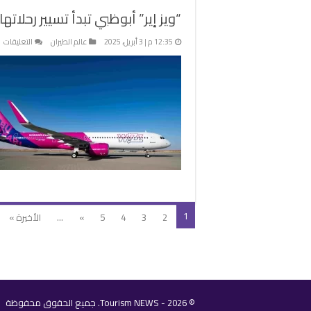
“ويز إير” أبوظبي تبدأ تسيير رحلاته
ع
12:35 م | 3 أبريل، 2025
عالم الطيران
التعليقات
“و
إي
أ
تب
تس
رح
إل
بل
و
م
1
2
3
4
5
»
...
الأخيرة »
© 2026 - Tourism NEWS. جميع الحقوق محفوظة