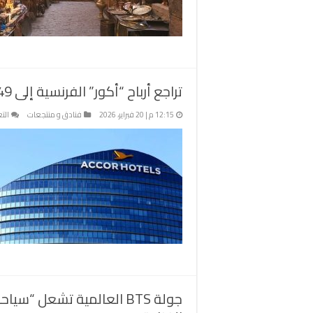
ال
وا
حم
تر
خل
رم
تراجع أرباح “أكور” الفرنسية إلى 449 مليون يورو في 2025.
م
12:15 م | 20 فبراير، 2026
فنادق و منتجعات
الت
جولة BTS العالمية تشعل “