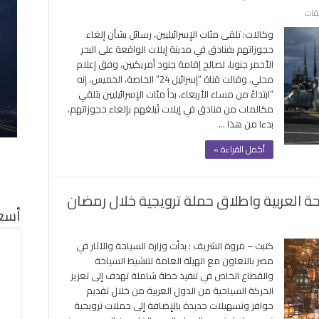
على
يقات
لصالح
وكالات: تلقى مئات الإسرائيليين، رسائل بشأن إلغاء
إقامة
حجوزاتهم بفنادق في مدينة إيلات الواقعة على البحر
جنود
الأحمر جنوبا، لصالح إقامة جنود أمريكيين، وفق إعلام
أمريكيين..
محلي. وقالت قناة “إسرائيل 24” الخاصة، الخميس، إنه
فنادق
“ابتداءً من مساء الأربعاء، بدأ مئات الإسرائيليين بتلقي
إيلات
مكالمات من فنادق في إيلات تُبلغهم بإلغاء حجوزاتهم،
تلغي
بدءا من هذا …
حجوزات
مئات
أكمل القراءة »
الإسرائيليين
مغلقة
ة العربية واطلاق حملة ترويجية خلال رمضان
أسعا
ى
صر
كتبت – مروة الشريف : بدأت وزارة السياحة والآثار في
لن
مصر بالتعاون مع الهيئة العامة لتنشيط السياحة
ن
والقطاع الخاص في تنفيذ خطة شاملة تهدف إلى تعزيز
افز
الحركة السياحية من الدول العربية من خلال تقديم
يدة
حوافز وتسهيلات جديدة بالإضافة إلى حملات ترويجية
سياحة