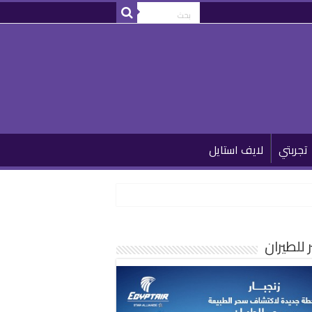
تجربتي
لايف استايل
للطيران