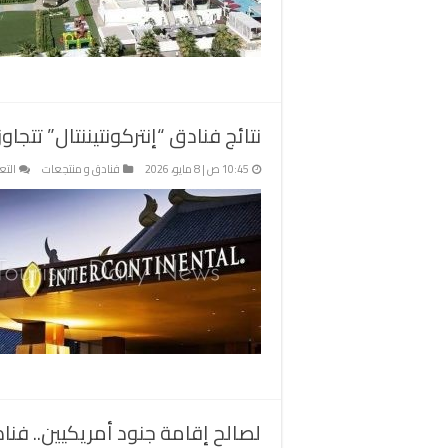
نتائج فنادق “إنتركونتيننتال” تتجاوز التوقعات بن
10:45 ص | 8 مايو، 2026
فنادق و منتجعات
التع
لصالح إقامة جنود أمريكيين.. فناد