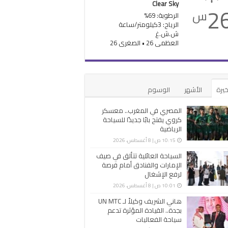
Clear Sky
2
س
الرطوبة: 69%
الرياح: 3كيلومتر/ساعة
ش.ش.غ
العظمى 26 • الصغرى 26
خيرة
الأشهر
الوسوم
المصري في المغرب.. معسكر
كروي يفتح بابًا جديدًا للسياحة
الرياضية
10:15 ص | 8 أغسطس، 2026
السياحة العائلية تتألق في صيف
الإمارات والفنادق أمام فرصة
لرفع الإشغال
10:01 ص | 8 أغسطس، 2026
هاني الشريف وكيلاً لـ UN MTC
بجدة.. القيادة المؤثرة تدعم
سياحة الفعاليات