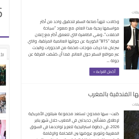
6
على
يقات
جولة
وكالات: تتهيأ صناعة السفر لتحقيق واحد من أكثر
BTS
مواسمها ربحية هذا العام، مع صعود “سياحة
العالمية
الحفلات”، وهي الظاهرة التي تتعمق أكثر مع إعلان
تشعل
فرقة “BTS” الكورية عن جولتها العالمية المرتقبة، والتي
“سياحة
سرعان ما حركت موجات ضخمة من الحجوزات والبحث
الحفلات”..
عبر مواقع السفر حول العالم. فما أن كشفت الفرقة عن
الأ
قفزات
جولة …
جنونية
في
أكمل القراءة »
حجوزات
الفنادق
مغلقة
ا الفندقية بالمغرب
على
يقات
“هيلتون”
كتبت- سها ممدوح: تستعد مجموعة هيلتون الأمريكية
العالمية
لإطلاق منشأتين جديدتين في المغرب خلال شهر يناير
توسع
2026، في خطوة استراتيجية لتعزيز تواجدها في السوق
محفظتها
المغربية وتنويع عروضها بين الفخامة والإقامة
الفندقية