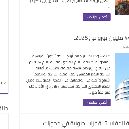
تسعى لزيادة عدد السياح العرب القادمين إلى مصر حيث
عربية
…
طلاق
لة
أكمل القراءة »
ويجية
ال
ضان
غلقة
على
عليقات
تراجع
كتبت – وكالات : تراجعت أرباح شركة “أكور” الفرنسية
أرباح
للفنادق والضيافة العام الماضي مقارنة بعام 2024، في
“أكور”
ظل ارتفاع الإيرادات بنسبة طفيفة، بحسب ما أعلنته
الفرنسية
الشركة اليوم الخميس. كما رفعت الشركة توزيعات
إلى
الأرباح وأبقت على توقعاتها على المدى المتوسط. وقال
449
EGP
المدير التنفيذي للشركة، سيباستيان بازين، إن الأداء جاء
مليون
متوافقاً مع …
يورو
في
أكمل القراءة »
2025.
حال
مغلقة
سياحة الحفلات”.. قفزات جنونية في حجوزات