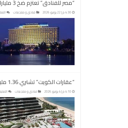
“مصر للفنادق” تعتزم ضخ 3 مليارات جنيه لتطوير “النيل ريتز كارلتون القاهرة”
4:30 م | 22 يونيو، 2026
فنادق و منتجعات
التعل
“عقارات الكويت” تشتري 1.36 مليون سهم بـ”إيفا للفنادق”
4:10 م | 4 يونيو، 2026
فنادق و منتجعات
التعلي