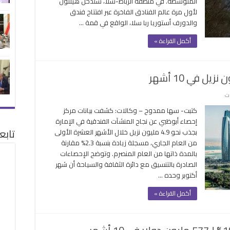
المتوسطة. في منطقة الرباط-سلا، ستدخل هيلتون
بالمغرب
لأول مرة عالم الفنادق الفاخرة عبر افتتاح فندق
مغلقة
والدورف أستوريا ربا سلا، الواقع في قمة …
أكمل القراءة »
على
ات
فنادق
كتبت- سها ممدوح – وكالات: كشفت بيانات مركز
أبوظبي
إحصاء أبوظبي عن نجاح المنشآت الفندقية في الإمارة
تستقطب
تابع
بجذب نحو 4.9 مليون نزيل خلال الأشهر العشرة الأولى
4.9
من العام الجاري، مسجلة زيادة بنسبة 2.3% مقارنة
مليون
بالمدة ذاتها من العام المنصرم. وتوضح الإحصاءات
نزيل
الصادرة بالتنسيق مع دائرة الثقافة والسياحة أن شهر
في
أكتوبر وحده …
10
أشهر
أكمل القراءة »
مغلقة