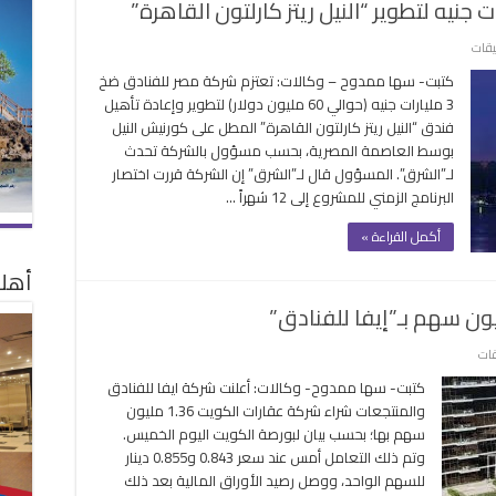
على
يقات
“مصر
كتبت- سها ممدوح – وكالات: تعتزم شركة مصر للفنادق ضخ
للفنادق”
3 مليارات جنيه (حوالي 60 مليون دولار) لتطوير وإعادة تأهيل
تعتزم
فندق “النيل ريتز كارلتون القاهرة” المطل على كورنيش النيل
ضخ
بوسط العاصمة المصرية، بحسب مسؤول بالشركة تحدث
3
لـ”الشرق”. المسؤول قال لـ”الشرق” إن الشركة قررت اختصار
مليارات
البرنامج الزمني للمشروع إلى 12 شهراً …
جنيه
لتطوير
أكمل القراءة »
“النيل
ريتز
أهلا
كارلتون
القاهرة”
مغلقة
على
قات
“عقارات
كتبت- سها ممدوح- وكالات: أعلنت شركة ايفا للفنادق
الكويت”
والمنتجعات شراء شركة عقارات الكويت 1.36 مليون
تشتري
سهم بها؛ بحسب بيان لبورصة الكويت اليوم الخميس.
1.36
وتم ذلك التعامل أمس عند سعر 0.843 و0.855 دينار
مليون
للسهم الواحد، ووصل رصيد الأوراق المالية بعد ذلك
سهم