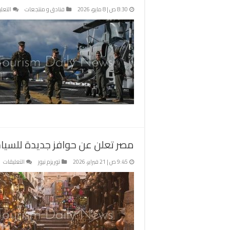
8:30 ص | 8 مايو، 2026
فنادق و منتجعات
التعل
مصر تعلن عن حوافز جديدة للسياح
عل
9:45 ص | 21 فبراير، 2026
توريزم نيوز
التعليقات
م
تع
ع
حو
جد
لل