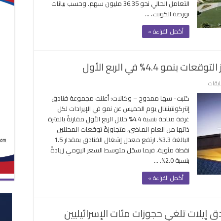
التعامل الحالي نحو 36.35 مليون سهم. وحسب بيانات
بـ”إيفا
بورصة الكويت، …
للفنادق”
مغلقة
أكمل القراءة »
مو 4.4% في الربع الأول
على
ليقات
نتائج
كتبت- سها ممدوح – وكالات: أعلنت مجموعة فنادق
فنادق
إنتركونتيننتال يوم الخميس عن نمو في الإيرادات لكل
“إنتركونتيننتال”
غرفة متاحة بنسبة 4.4% خلال الربع الأول مقارنةً بالفترة
تتجاوز
ذاتها من العام الماضي، متجاوزةً توقعات المحللين
التوقعات
البالغة 3.3%. ارتفع معدل إشغال الفنادق بمقدار 1.5
بنمو
نقطة مئوية، فيما سجّل متوسط السعر اليومي زيادةً
4.4%
بنسبة 2.0%. …
في
الربع
أكمل القراءة »
الأول
مغلقة
ق إيلات تلغي حجوزات مئات الإسرائيليين