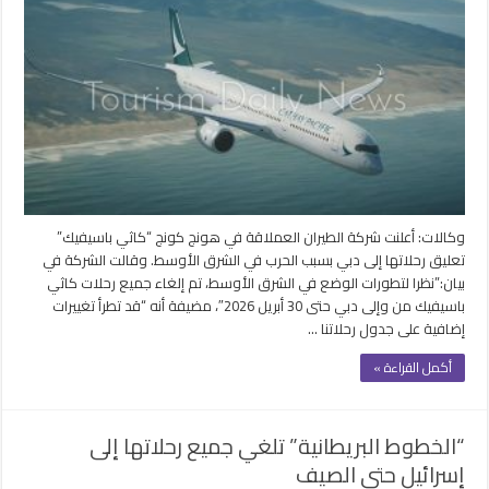
كاثي
باسيفيك
تعلق
رحلاتها
إلى
دبي
حتى
30
إبريل
مغلقة
وكالات: أعلنت شركة الطيران العملاقة في هونج كونج “كاثي باسيفيك”
تعليق رحلاتها إلى دبي بسبب الحرب في الشرق الأوسط. وقالت الشركة في
بيان:”نظرا لتطورات الوضع في الشرق الأوسط، تم إلغاء جميع رحلات كاثي
باسيفيك من وإلى دبي حتى 30 أبريل 2026″، مضيفة أنه “قد تطرأ تغييرات
إضافية على جدول رحلاتنا …
أكمل القراءة »
“الخطوط البريطانية” تلغي جميع رحلاتها إلى
إسرائيل حتى الصيف