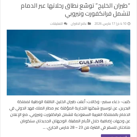
“طيران الخليج” توسّع نطاق رحلاتها عبر الدمام
لتشمل فرانكفورت ونيروبي
على
4:10 م | 17 مارس، 2026
عالم الطيران
التعليقات
“طيران
الخليج”
توسّع
نطاق
رحلاتها
عبر
الدمام
لتشمل
فرانكفورت
ونيروبي
مغلقة
كتبت- دعاء سمير- وكالات: أعلنت طيران الخليج، الناقلة الوطنية لمملكة
البحرين، عن توسيع شبكتها التجارية المؤقتة عبر مطار الملك فهد الدولي في
الدمام بالمملكة العربية السعودية لتشمل فرانكفورت ونيروبي، مع الإعلان
عن وجهات إضافية خلال الأيام المقبلة. الوجهتان الجديدتان ستكونان
متاحتان للسفر في الفترة من 23 – 28 مارس الجاري، …