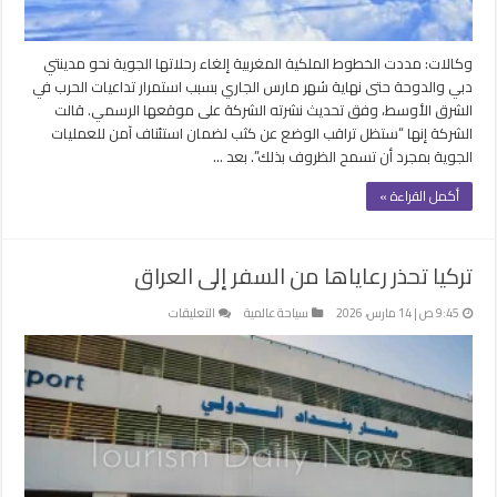
31
مارس
مغلقة
وكالات: مددت الخطوط الملكية المغربية إلغاء رحلاتها الجوية نحو مدينتي
دبي والدوحة حتى نهاية شهر مارس الجاري بسبب استمرار تداعيات الحرب في
الشرق الأوسط، وفق تحديث نشرته الشركة على موقعها الرسمي. قالت
الشركة إنها “ستظل تراقب الوضع عن كثب لضمان استئناف آمن للعمليات
الجوية بمجرد أن تسمح الظروف بذلك”. بعد …
أكمل القراءة »
تركيا تحذر رعاياها من السفر إلى العراق
على
9:45 ص | 14 مارس، 2026
سياحة عالمية
التعليقات
تركيا
تحذر
رعاياها
من
السفر
إلى
العراق
مغلقة