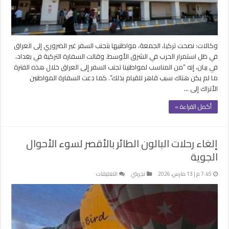
وكالات: نصحت تركيا، الجمعة، مواطنيها بتجنب السفر غير الضروري إلى العراق
في ظل استمرار الحرب في الشرق الأوسط. وقالت السفارة التركية في بغداد،
في بيان، إنه “من المناسب لمواطنينا تجنب السفر إلى العراق خلال هذه الفترة
ما لم يكن هناك سبب قاهر للقيام بذلك”. كما دعت السفارة المواطنين
الأتراك إلى …
أكمل القراءة »
إلغاء رحلات البالون الطائر بالأقصر لسوء الأحوال
الجوية
على
7:45 م | 13 مارس، 2026
تجربتي
التعليقات
إلغاء
رحلات
البالون
الطائر
بالأقصر