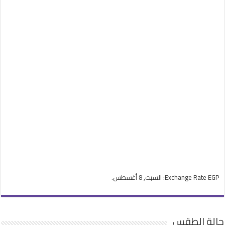
EGP
Exchange Rate
: السبت, 8 أغسطس.
حالة الطقس