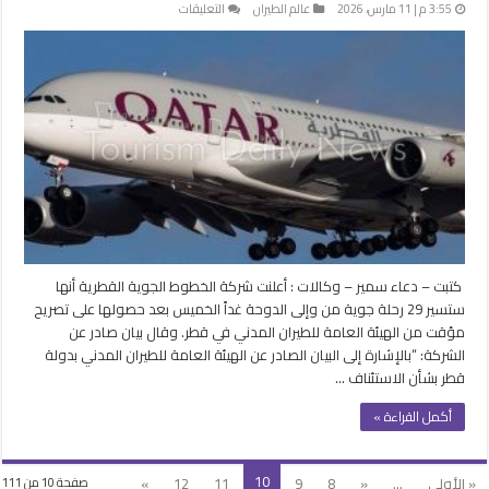
على
3:55 م | 11 مارس، 2026
عالم الطيران
التعليقات
الخطوط
القطرية تعلن
تسيير
29
رحلة
من
وإلى
الدوحة
..
غداً
مغلقة
كتبت – دعاء سمير – وكالات : أعلنت شركة الخطوط الجوية القطرية أنها
ستسير 29 رحلة جوية من وإلى الدوحة غداً الخميس بعد حصولها على تصريح
مؤقت من الهيئة العامة للطيران المدني في قطر. وقال بيان صادر عن
الشركة: “بالإشارة إلى البيان الصادر عن الهيئة العامة للطيران المدني بدولة
قطر بشأن الاستئناف …
أكمل القراءة »
10
« الأولى
...
«
8
9
11
12
»
صفحة 10 من 111