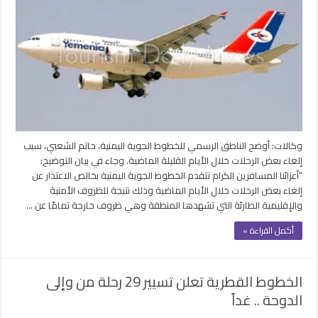
تكشف
أسباب
إلغاء
رحلاتها
الأخيرة
وتعتذر
للمسافرين
مغلقة
وكالات: أوضح الناطق الرسمي للخطوط الجوية اليمنية، حاتم الشعبي، سبب
إلغاء بعض الرحلات خلال الأيام القليلة الماضية. وجاء في بيان التوضيح:
“أعزائنا المسافرين الكرام تتقدم الخطوط الجوية اليمنية بخالص الاعتذار عن
إلغاء بعض الرحلات خلال الأيام الماضية وذلك نتيجة للظروف الأمنية
والإقليمية الطارئة التي تشهدها المنطقة وهي ظروف خارجة تمامًا عن …
أكمل القراءة »
الخطوط القطرية تعلن تسيير 29 رحلة من وإلى
الدوحة .. غداً