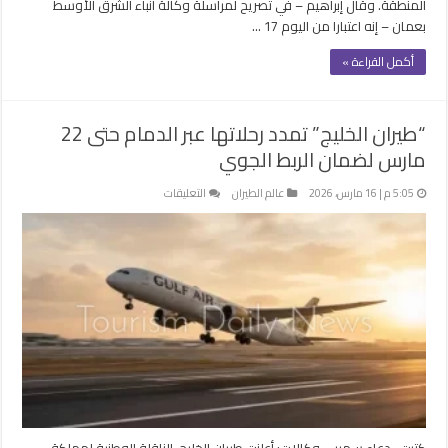
المنطقة. وقال إبراهيم – في تصريح لمراسلة وكالة أنباء الشرق الأوسط
بعمان – إنه اعتبارا من اليوم 17 …
أكمل القراءة »
“طيران الخليج” تمدد رحلاتها عبر الدمام حتى 22
مارس لضمان الربط الجوي
على
5:05 م | 16 مارس، 2026
عالم الطيران
التعليقات
“طيران
الخليج”
تمدد
رحلاتها
عبر
الدمام
حتى
22
مارس
لضمان
الربط
الجوي
كتبت- دعاء سمير – وكالات: أعلنت طيران الخليج، الناقلة الوطنية لمملكة