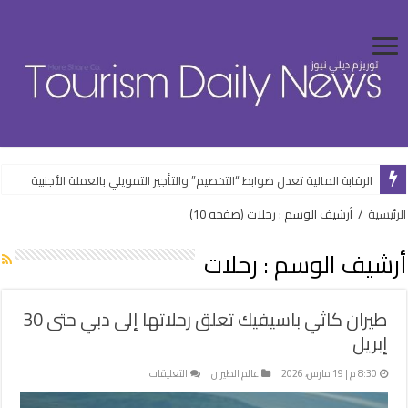
الرقابة المالية تعدل ضوابط “التخصيم” والتأجير التمويلي بالعملة الأجنبية
جواز السفر .. أول خطوة في رحلة المصري إلى الخارج ومفتاح إنعاش حركة السي
الرئيسية
/
أرشيف الوسم : رحلات
(صفحه 10)
أرشيف الوسم :
رحلات
طيران كاثي باسيفيك تعلق رحلاتها إلى دبي حتى 30
إبريل
على
8:30 م | 19 مارس، 2026
عالم الطيران
التعليقات
طيران