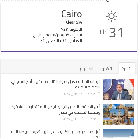
Cairo
Clear Sky
31
س
الرطوبة: 38%
الرياح: 2كيلومتر/ساعة غ.ش.غ
العظمى 31 • الصغرى 31
الأخيرة
الأشهر
الوسوم
الرقابة المالية تعدل ضوابط “التخصيم” والتأجير التمويلي
بالعملة الأجنبية
2:25 م | 8 أغسطس، 2026
أمن الطاقة.. الرهان الجديد لجذب الاستثمارات الفندقية
وتنشيط السياحة في مصر
2:01 م | 8 أغسطس، 2026
أول جسر جوي من الكويت .. دير الزور تعود لخريطة السفر
العربي