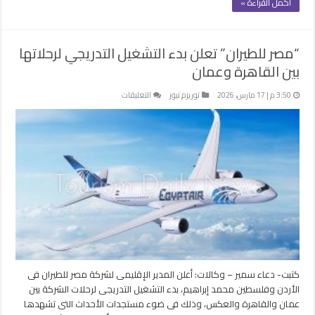
أكمل القراءة »
“مصر للطيران” تعلن بدء التشغيل التدريجي لرحلاتها
بين القاهرة وعمان
على
3:50 م | 17 مارس، 2026
توريزم نيوز
التعليقات
“مصر
للطيران”
تعلن
بدء
التشغيل
التدريجي
لرحلاتها
بين
القاهرة
وعمان
مغلقة
كتبت- دعاء سمير – وكالات: أعلن المدير الإقليمى لشركة مصر للطيران فى
الأردن وفلسطين محمد إبراهيم، بدء التشغيل التدريجى لرحلات الشركة بين
عمان والقاهرة والعكس، وذلك فى ضوء مستجدات الأحداث التى تشهدها