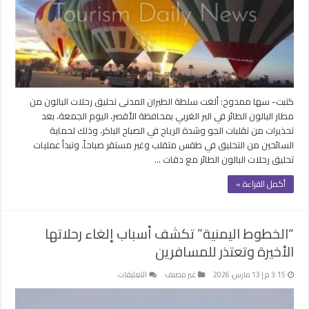
لسوء
الأحوال
الجوية
مغلقة
كتبت- سها ممدوح: ألغت سلطة الطيران المدنى تحليق رحلات البالون من
مطار البالون الطائر في البر الغربي بمحافظة الأقصر، اليوم الجمعة، بعد
تحذيرات من تقلبات الجو وشدة الرياح في الصباح الباكر، وذلك لحماية
السائحين من التحليق في طقس متقلب وغير مستقر صباحاً. وتبدأ عمليات
تحليق رحلات البالون الطائر مع دقات …
أكمل القراءة »
“الخطوط اليمنية” تكشف أسباب إلغاء رحلاتها
الأخيرة وتعتذر للمسافرين
على
3:15 م | 13 مارس، 2026
غير مصنف
التعليقات
“الخطوط
اليمنية”