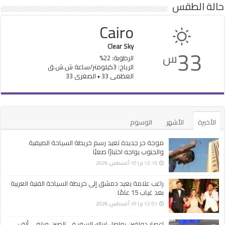
حالة الطقس
Cairo
Clear Sky
33
س
الرطوبة: 22%
الرياح: 3كيلومتر/ساعة ش.ش.ق‎
العظمى 33 • الصغرى 33
الأخيرة
الأشهر
الوسوم
موجة حر جديدة تعيد رسم خريطة السياحة الصيفية
والجنوب يواجه اختبارًا صعبًا
12:15 م | 10 أغسطس، 2026
راغب علامة يعيد دمشق إلى خريطة السياحة الفنية العربية
بعد غياب 15 عامًا
12:01 م | 10 أغسطس، 2026
إعصار دولفين يواصل إرباك السفر في الصين ويلغي ألف