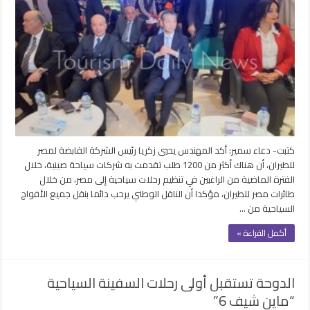
”
:
شركات
سياحة
صينية
تقدمت
بأكثر
من
1200
طلب
لتنظيم
كتبت- دعاء سمير: أكد المهندس يحيي زكريا رئيس الشركة القابضة لمصر
رحلات
للطيران، أن هناك أكثر من 1200 طلب تقدمت به شركات سياحة صينية، خلال
لمصر
الفترة الماضية من الراغبين في تنظيم رحلات سياحية إلى مصر، من خلال
مغلقة
طائرات مصر للطيران، مؤكدا أن الناقل الوطني يرحب دائما بنقل جميع الأفواج
السياحية من …
أكمل القراءة »
الدوحة تستقبل أولى رحلات السفينة السياحية
“ماين شيف 6”