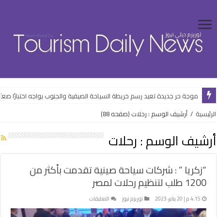
موجة حر جديدة تعيد رسم خريطة السياحة الصيفية والجنوب يواجه اختبارًا صعبًا
مرسى علم للتنمية السياحية تعزز الحوكمة.. خطوة جديدة لدعم ثقة المستثمري
الرئيسية
/
أرشيف الوسم : رحلات
(صفحه 88)
أرشيف الوسم :
رحلات
“زكريا ” : شركات سياحة صينية تقدمت بأكثر من
1200 طلب لتنظيم رحلات لمصر
على
4:15 م | 20 يناير، 2023
توريزم نيوز
التعليقات
“زكريا