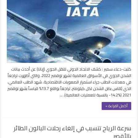
العالمي
على
الشحن
الجوي
13.7%
خلال
نوفمبر
الماضي
مغلقة
كتبت-دعاء سمير : كشف الاتحاد الدولي للنقل الجوي (إياتا) عن أحدث بيانات
الشحن الجوي في الأسواق العالمية لشهر نوفمبر 2022، والتي أظهرت تراجعاً
في معدلات الطلب جراء استمرار الصعوبات الاقتصادية. شهد الطلب العالمي،
الذي يُقاس بطن الشحن لكل كيلومتر، تراجعاً بواقع 13.7% قياساً بشهر نوفمبر
2021 (%14.2- بالنسبة للعمليات العالمية). …
أكمل القراءة »
سرعة الرياح تتسبب في إلغاء رحلات البالون الطائر
بالأقصر