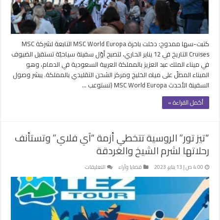
مغلقة
كتبت-سها ممدوح: دخلت باخرة MSC World Europa التابعة لشركة MSC
Cruises التاريخ في 12 يناير الحاري، لتصبح أوّل سفينة سياحيّة تستقبل الضيوف
في ميناء الملك عبد العزيز بالمملكة العربية السعودية في الدمام، وهو
الميناء المطلّ على مياه الخليج ومركز الشحن التقليدي بالمملكة. يبشر وصول
السفينة الأحدث MSC World Europa (تستوعب …
أكمل القراءة »
“تيز تور” الروسية تتخطي أزمة “آي فلاي” وتستأنف
رحلاتها لشرم الشيخ والغردقة
على
4:00 ص | 13 يناير، 2023
قضايا وآراء
التعليقات
“تيز
تور”
الروسية
تتخطي
أزمة