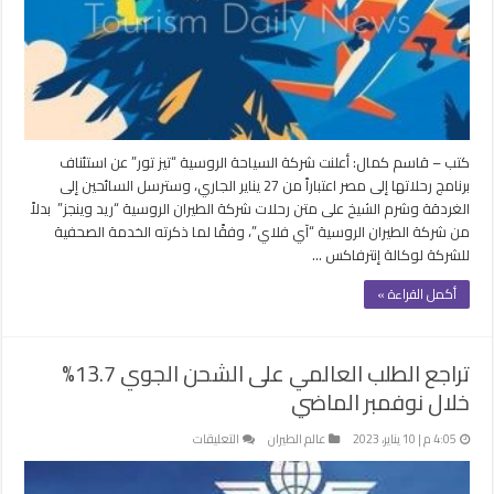
“آي
فلاي”
وتستأنف
رحلاتها
لشرم
الشيخ
والغردقة
كتب – قاسم كمال: أعلنت شركة السياحة الروسية “تيز تور” عن استئناف
مغلقة
برنامج رحلاتها إلى مصر اعتباراً من 27 يناير الجاري، وسترسل السائحين إلى
الغردقة وشرم الشيخ على متن رحلات شركة الطيران الروسية “ريد وينجز” بدلاً
من شركة الطيران الروسية “آي فلاي”، وفقًا لما ذكرته الخدمة الصحفية
للشركة لوكالة إنترفاكس …
أكمل القراءة »
تراجع الطلب العالمي على الشحن الجوي 13.7%
خلال نوفمبر الماضي
على
4:05 م | 10 يناير، 2023
عالم الطيران
التعليقات
تراجع
الطلب