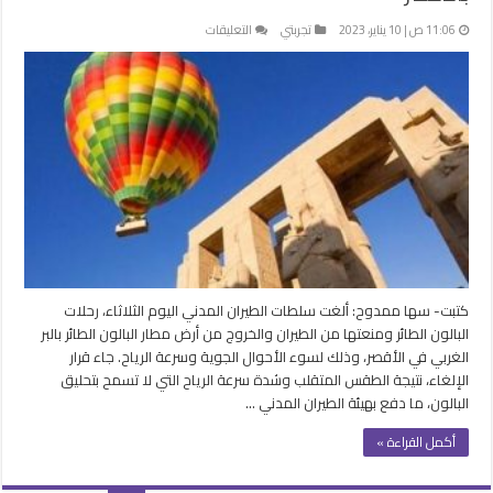
على
11:06 ص | 10 يناير، 2023
تجربتي
التعليقات
سرعة
الرياح
تتسبب
في
إلغاء
رحلات
البالون
الطائر
بالأقصر
مغلقة
كتبت- سها ممدوح: ألغت سلطات الطيران المدني اليوم الثلاثاء، رحلات
البالون الطائر ومنعتها من الطيران والخروج من أرض مطار البالون الطائر بالبر
الغربي في الأقصر، وذلك لسوء الأحوال الجوية وسرعة الرياح. جاء قرار
الإلغاء، نتيجة الطقس المتقلب وشدة سرعة الرياح التي لا تسمح بتحليق
البالون، ما دفع بهيئة الطيران المدني …
أكمل القراءة »