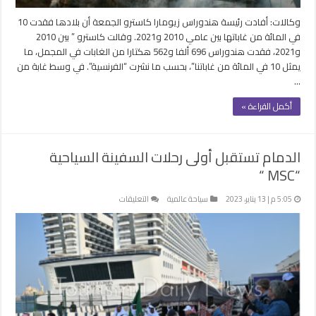
وكالات: أفادت رئيسة هندوراس زيومارا كاسترو الجمعة أن بلادها فقدت 10
في المائة من غاباتها بين عامي 2010 و2021. وقالت كاسترو ” بين 2010
و2021، فقدت هندوراس 696 ألفا و562 هكتارا من الغابات في المجمل، ما
يمثل 10 في المائة من غاباتنا”، بحسب ما نشرت “الفرنسية”. في وسط غابة من
…
أكمل القراءة »
الدمام تستقبل أولى رحلات السفينة السياحية
“MSC “
على
5:05 م | 13 يناير، 2023
سياحة عالمية
التعليقات
الدمام
تستقبل
أولى
رحلات
السفينة
السياحية
“MSC
“