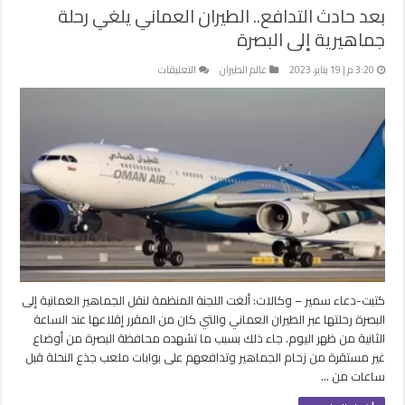
بعد حادث التدافع.. الطيران العماني يلغي رحلة
جماهيرية إلى البصرة
على
3:20 م | 19 يناير، 2023
عالم الطيران
التعليقات
بعد
حادث
التدافع..
الطيران
العماني
يلغي
رحلة
جماهيرية
إلى
البصرة
مغلقة
كتبت-دعاء سمير – وكالات: ألغت اللجنة المنظمة لنقل الجماهير العمانية إلى
البصرة رحلتها عبر الطيران العماني والتي كان من المقرر إقلاعها عند الساعة
الثانية من ظهر اليوم. جاء ذلك بسبب ما تشهده محافظة البصرة من أوضاع
غير مستقرة من زحام الجماهير وتدافعهم على بوابات ملعب جذع النخلة قبل
ساعات من …