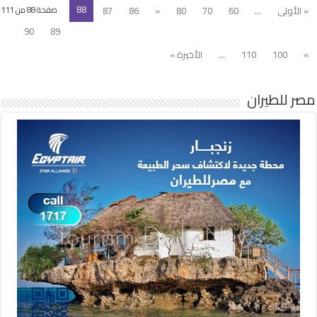
88
« الأولى
...
60
70
80
«
86
87
صفحة 88 من 111
90
89
»
100
110
...
الأخيرة »
مصر للطيران