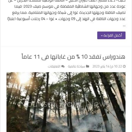
صيف
عودة عدد من وجهاتها الشاطئية المفضلة في موسم صيف 2023؛ فيما
2023
تضيف الناقلة وجهتها الجديدة غوا إلى شبكة وجهاتها المتنامية، مما يرفع
مغلقة
عدد وجهات الناقلة في الهند إلى 09 وجهات. • غوا – 04 رحلات أسبوعية اعتبارًا
…
أكمل القراءة »
هندوراس تفقد 10 % من غاباتها فى 11 عاماً
على
10:22 م | 14 يناير، 2023
سياحة عالمية
التعليقات
هندوراس
تفقد
10
%
من
غاباتها
فى
11
عاماً
مغلقة