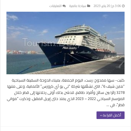
على
3:06 م | 20 يناير، 2023
سياحة عالمية
التعليقات
الدوحة
تستقبل
أولى
رحلات
السفينة
السياحية
“ماين
شيف
6”
مغلقة
كتبت- سها ممدوح: رست، اليوم الجمعة، بميناء الدوحة السفينة السياحية
“ماين شيف 6”، التي تشغّلها شركة “تي يو آي كروزس” الألمانية، وعلى متنها
3278 زائرا بين سائح وأفراد طاقم، لتدشن بذلك أولى رحلاتها إلى قطر خلال
الموسم السياحي 2022 – 2023 الذي يمتد حتى إبريل المقبل. وذكرت “مواني
قطر”، في …
أكمل القراءة »