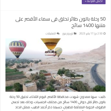
أكمل القراءة »
50 رحلة بالون طائر تحلق فى سماء الأقصر على
متنها 1400 سائح
على
2:50 م | 17 يناير، 2023
توريزم نيوز
التعليقات
50
رحلة
بالون
طائر
تحلق
فى
سماء
الأقصر
على
متنها
1400
سائح
كتبت- سها ممدوح: شهدت محافظة الأقصر، اليوم الثلاثاء، تحليق 50 رحلة
مغلقة
بالون طائر تقل حوالي 1400 سائح من مختلف الجنسيات، وذلك بعد تحسن
الظروف الجوية الملائمة للطيران، حسبما ذكر أحمد الطيب، ممثل اتحاد