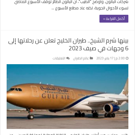
شركات البالون. وأوضح “الطيب”، أن البالون الطائر توقف الأسبوع الماضي
لسوء الأحوال الجوية، لكنه عاد مطلع الأسبوع …
أكمل القراءة »
بينها شرم الشيخ.. طيران الخليج تعلن عن رحلاتها إلى
6 وجهات في صيف 2023
على
2:00 م | 17 يناير، 2023
عالم الطيران
التعليقات
بينها
شرم
الشيخ..
طيران
الخليج
تعلن
عن
رحلاتها
إلى
6
وجهات
في
كتبت- دعاء سمير: أعلنت طيران الخليج – الناقلة الوطنية لمملكة البحرين – عن