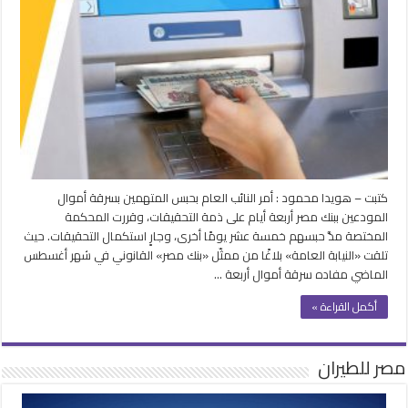
حبس
المتهمين
بسرقة
أموال
مودعي
بنك
مصر
والنيابة
تهيب
ضرورة
الوعي
كتبت – هويدا محمود : أمر النائب العام بحبس المتهمين بسرقة أموال
الرقمي
المودعين ببنك مصر أربعة أيام على ذمة التحقيقات، وقررت المحكمة
مغلقة
المختصة مدَّ حبسهم خمسة عشر يومًا أخرى، وجارٍ استكمال التحقيقات. حيث
تلقت «النيابة العامة» بلاغًا من ممثّل «بنك مصر» القانوني في شهر أغسطس
الماضي مفاده سرقة أموال أربعة …
أكمل القراءة »
مصر للطيران