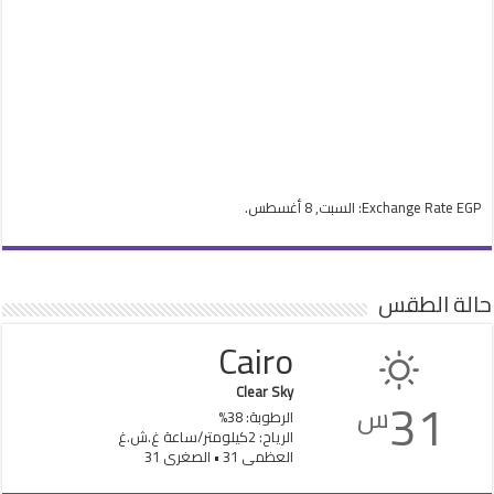
EGP
Exchange Rate
: السبت, 8 أغسطس.
حالة الطقس
Cairo
Clear Sky
31
س
الرطوبة: 38%
الرياح: 2كيلومتر/ساعة غ.ش.غ
العظمى 31 • الصغرى 31