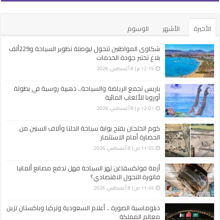
الأخيرة
الأشهر
الوسوم
شكاوى المواطنين تتحول لبوصلة تطوير السياحة و229ألف
بلاغ تختبر جودة الخدمات
12:15 م | 8 أغسطس، 2026
باريس تجمع الرياضة والسياحة.. ذهبية روسية في بطولة
أوروبا للألعاب المائية
12:01 م | 8 أغسطس، 2026
كوم الخلجان يفتح بوابة سياحة الدلتا وآلاف السنين من
الحضارة أمام الاستثمار
11:55 ص | 8 أغسطس، 2026
أزمة فولكسفاغن تهز السياحة فهل تدفع مصانع ألمانيا
فاتورة التحول الاقتصادي؟
11:45 ص | 8 أغسطس، 2026
دبلوماسية الصورة .. أعلام السعودية وتركيا وباكستان تزين
معالم المملكة