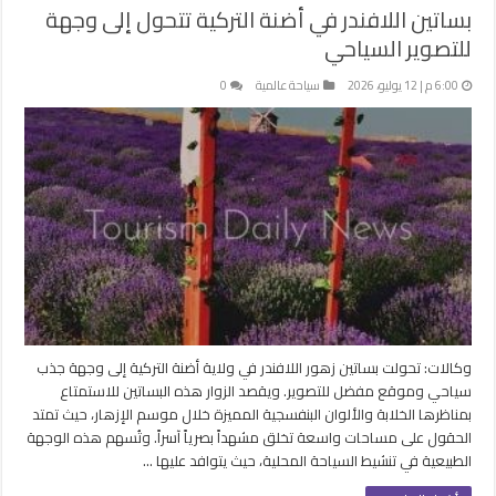
بساتين اللافندر في أضنة التركية تتحول إلى وجهة
للتصوير السياحي
6:00 م | 12 يوليو، 2026
سياحة عالمية
0
وكالات: تحولت بساتين زهور اللافندر في ولاية أضنة التركية إلى وجهة جذب
سياحي وموقع مفضل للتصوير. ويقصد الزوار هذه البساتين للاستمتاع
بمناظرها الخلابة والألوان البنفسجية المميزة خلال موسم الإزهار، حيث تمتد
الحقول على مساحات واسعة تخلق مشهداً بصرياً آسراً. وتُسهم هذه الوجهة
الطبيعية في تنشيط السياحة المحلية، حيث يتوافد عليها …