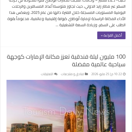
وجهة
السفر عبر مطار زايد الدولي، حيث تجاوز متوسط أعداد المسافرين والرحلات
مغلقة
اليومية المستويات المسجلة خلال الفترة ذاتها من عام 2025. ويعكس هذا
الأداء المكانة الراسخة لإمارة أبوظبي كبوابة إقليمية وعالمية، مدعوماً بقوة
الطلب على السفر، وزيادة السعة التشغيلية …
أكمل القراءة »
100 مليون ليلة فندقية تعزز مكانة الإمارات كوجهة
سياحية عالمية مفضلة
على
10:22 م | 25 مايو، 2026
فنادق و منتجعات
التعليقات
100
مليون
ليلة
فندقية
تعزز
مكانة
الإمارات
كوجهة
سياحية