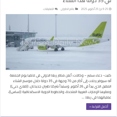
في 35 دولة هذا الشتاء
على
9:25 م | 25 أكتوبر، 2025
عالم الطيران
التعليقات
مطار
ريغا
يوسع
شبكة
رحلاته
إلى
أكثر
من
70
وجهة
في
35
كتبت- دعاء سمير – وكالات: أعلن مطار ريغا الدولي في لاتفيا يوم الجمعة
دولة
أنه سيوفر رحلات إلى أكثر من 70 وجهة في 35 دولة خلال موسم الشتاء
هذا
المقبل الذي يبدأ في 26 أكتوبر. وستبدأ شركتا طيران جديدتان، ((فلاي دبي))
الشتاء
ومقرها الإمارات العربية المتحدة، والخطوط الجوية الاسكندنافية ((ساس))،
مغلقة
عملياتهما في ريغا. …
أكمل القراءة »