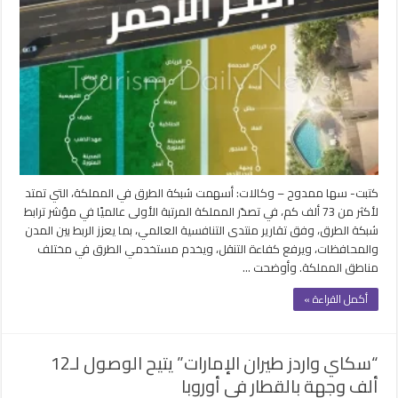
كتبت- سها ممدوح – وكالات: أسهمت شبكة الطرق في المملكة، التي تمتد
لأكثر من 73 ألف كم، في تصدّر المملكة المرتبة الأولى عالميًا في مؤشر ترابط
شبكة الطرق، وفق تقارير منتدى التنافسية العالمي، بما يعزز الربط بين المدن
والمحافظات، ويرفع كفاءة التنقل، ويخدم مستخدمي الطرق في مختلف
مناطق المملكة. وأوضحت …
أكمل القراءة »
“سكاي واردز طيران الإمارات” يتيح الوصول لـ12
ألف وجهة بالقطار في أوروبا