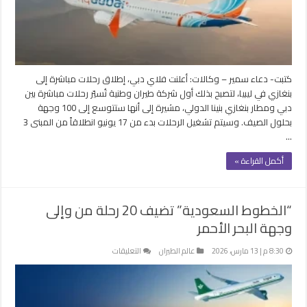
وجهة
خلال
موسم
الصيف
مغلقة
كتبت- دعاء سمير – وكالات: أعلنت فلاي دبي، إطلاق رحلات مباشرة إلى
بنغازي في ليبيا، لتصبح بذلك أول شركة طيران وطنية تُسيّر رحلات مباشرة بين
دبي ومطار بنغازي بنينا الدولي، مشيرة إلى أنها ستتوسع إلى 100 وجهة
بحلول الصيف. وسيتم تشغيل الرحلات بدء من 17 يونيو انطلاقاً من المبنى 3
…
أكمل القراءة »
“الخطوط السعودية” تضيف 20 رحلة من وإلى
وجهة البحر الأحمر
على
8:30 م | 13 مارس، 2026
عالم الطيران
التعليقات
“الخطوط
السعودية”
تضيف
20