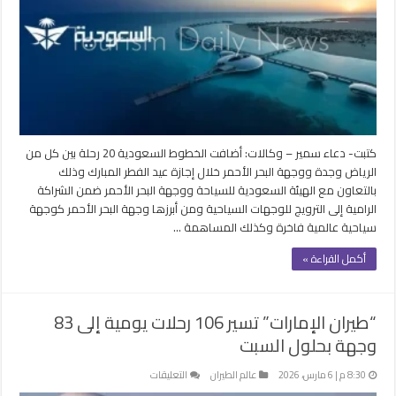
رحلة
من
وإلى
وجهة
البحر
الأحمر
مغلقة
كتبت- دعاء سمير – وكالات: أضافت الخطوط السعودية 20 رحلة بين كل من
الرياض وجدة ووجهة البحر الأحمر خلال إجازة عيد الفطر المبارك وذلك
بالتعاون مع الهيئة السعودية للسياحة ووجهة البحر الأحمر ضمن الشراكة
الرامية إلى الترويج للوجهات السياحية ومن أبرزها وجهة البحر الأحمر كوجهة
سياحية عالمية فاخرة وكذلك المساهمة …
أكمل القراءة »
“طيران الإمارات” تسير 106 رحلات يومية إلى 83
وجهة بحلول السبت
على
8:30 م | 6 مارس، 2026
عالم الطيران
التعليقات
“طيران