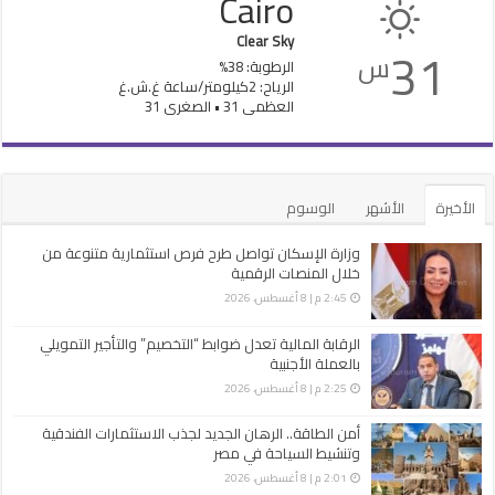
Cairo
Clear Sky
31
س
الرطوبة: 38%
الرياح: 2كيلومتر/ساعة غ.ش.غ
العظمى 31 • الصغرى 31
الأخيرة
الأشهر
الوسوم
وزارة الإسكان تواصل طرح فرص استثمارية متنوعة من
خلال المنصات الرقمية
2:45 م | 8 أغسطس، 2026
الرقابة المالية تعدل ضوابط “التخصيم” والتأجير التمويلي
بالعملة الأجنبية
2:25 م | 8 أغسطس، 2026
أمن الطاقة.. الرهان الجديد لجذب الاستثمارات الفندقية
وتنشيط السياحة في مصر
2:01 م | 8 أغسطس، 2026