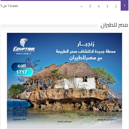
1
»
5
4
3
2
صفحة 1 من 5
مصر للطيران