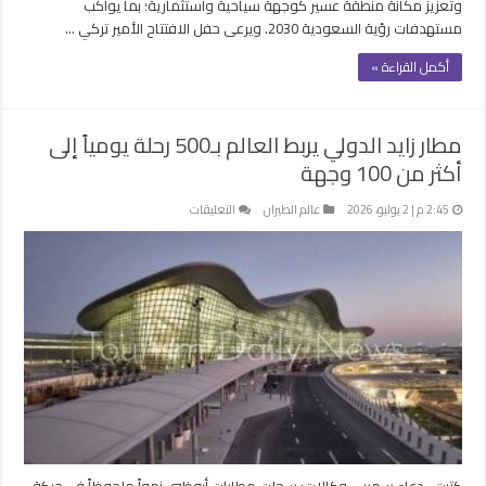
وتعزيز مكانة منطقة عسير كوجهة سياحية واستثمارية؛ بما يواكب
مستهدفات رؤية السعودية 2030. ويرعى حفل الافتتاح الأمير تركي …
أكمل القراءة »
مطار زايد الدولي يربط العالم بـ500 رحلة يومياً إلى
أكثر من 100 وجهة
على
2:45 م | 2 يوليو، 2026
عالم الطيران
التعليقات
مطار
زايد
الدولي
يربط
العالم
بـ500
رحلة
يومياً
إلى
أكثر
من
100
كتبت- دعاء سمير – وكالات: سجلت مطارات أبوظبي نمواً ملحوظاً في حركة