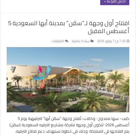
أكمل القراءة »
افتتاح أول وجهة لـ”سڤن” بمدينة أبها السعودية 5
أغسطس المقبل
على
7:45 م | 7 يوليو، 2026
سياحة عالمية
التعليقات
افتتاح
أول
وجهة
لـ”سڤن”
بمدينة
أبها
السعودية
5
أغسطس
المقبل
مغلقة
كتبت- سها ممدوح- وكالات: تُفتتح وجهة “سڤن أبها” الترفيهية يوم 5
أغسطس 2026؛ لتكون أول وجهة لشركة مشاريع الترفيه السعودية (سڤن)
يتم افتتاحها في المملكة؛ وذلك في خطوة تستهدف دعم قطاع الترفيه،