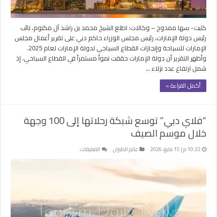
عالمية
مفضلة
مغلقة
كتبت- سها ممدوح – وكالات: اطلع الشيخ محمد بن راشد آل مكتوم، نائب
رئيس دولة الإمارات، رئيس مجلس الوزراء حاكم دبي على تقرير أعمال مجلس
الإمارات للسياحة وإنجازات القطاع السياحي لدولة الإمارات لعام 2025.
وأظهر التقرير أن دولة الإمارات حققت نمواً مستمراً في القطاع السياحي، إذ
شمل ارتفاع عدد نزلاء …
أكمل القراءة »
“فلاي دبي” توسع شبكة رحلاتها إلى 100 وجهة
خلال موسم الصيف
على
10:22 م | 15 مايو، 2026
عالم الطيران
التعليقات
“فلاي
دبي”
توسع
شبكة
رحلاتها
إلى
100