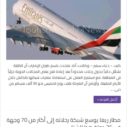
الإمارات”
تسير
106
رحلات
يومية
إلى
83
وجهة
بحلول
السبت
مغلقة
كتبت – دعاء سمير – وكالات: أكد متحدث باسم طيران الإمارات أن الناقلة
تشغّل حالياً جدول رحلات محدوداً بعد إعادة فتح بعض المجالات الجوية جزئياً
في المنطقة، مع استمرار العمل على استعادة عمليات شبكتها بالكامل خلال
الأيام المقبلة. وأوضح أن الشركة نقلت يوم الخميس نحو 30 ألف مسافر من
دبي، …
أكمل القراءة »
مطار ريغا يوسع شبكة رحلاته إلى أكثر من 70 وجهة