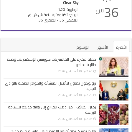
Clear Sky
36
س
الرطوبة: 20%
الرياح: 2كيلومتر/ساعة ش.ش.ق‎
العظمى 36 • الصغرى 36
الأخيرة
الأشهر
الوسوم
حملة مكبرة على الكافتيريات بكورنيش الإسكندرية.. وضبط
طائر فلامنجو
2:45 م | 10 أغسطس، 2026
بروتوكول تعاون لتأهيل المنشآت والكوادر الصحية بالوادي
الجديد
2:25 م | 10 أغسطس، 2026
رمان الطائف .. من ذهب المزارع إلى بوابة جديدة للسياحة
الزراعية
2:01 م | 10 أغسطس، 2026
بولندا تغير خريطة أوروبا الإقتصادية .. وارسو مركز جديد