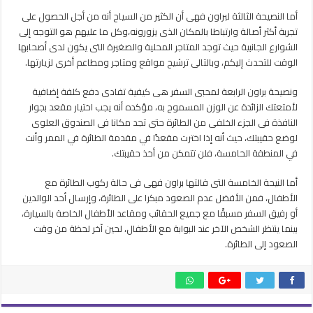
أما النصيحة الثالثة لبراون فهى أن الكثير من السياح أنه من أجل الحصول على
تجربة أكثر أصالة وارتباطا بالمكان الذى يزورونه،وكل ما عليهم هو التوجه إلى
الشوارع الجانبية حيث توجد المتاجر المحلية والصغيرة التى يكون لدى أصحابها
الوقت للتحدث إليكم، وبالتالى ترشيح مواقع ومتاجر ومطاعم أخرى لزيارتها.
ونصيحة براون الرابعة لمحبى السفر هى كيفية تفادى دفع كلفة إضافية
لأمتعتك الزائدة عن الوزن المسموح به، مؤكده أنه يجب اختيار مقعد بجوار
النافذة فى الجزء الخلفى من الطائرة حتى تجد مكانا فى الصندوق العلوى
لوضع حقيبتك، حيث أنه إذا اخترت مقعدًا في مقدمة الطائرة في الممر وأنت
في المنطقة الخامسة، فلن تتمكن من أخذ حقيبتك.
أما النيحة الخامسة التى قالتها براون فهى فى حالة ركوب الطائرة مع
الأطفال، فمن الأفضل عدم الصعود مبكرا على الطائرة، وإرسال أحد الوالدين
أو رفيق السفر مسبقًا مع جميع الحقائب ومقاعد الأطفال الخاصة بالسيارة،
بينما ينتظر الشخص الآخر عند البوابة مع الأطفال، لحين آخر لحظة من وقت
الصعود إلى الطائرة.