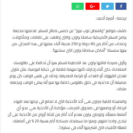
5
نصائح
لرحلة
ترجمة- أميرة أحمد:
سهلة
وممتعة
كشف موقع “واشنطن توب نيوز” عن خمس نصائح للسفر قدمتها مذيعة
من
مذيعة
برامج السفر الأمريكية سامنثا براون، والتى إطلعت على ثقافات ومأكولات
برامج
وعادات من أكثر من 60 دولة و 250 مدينة أثناء عملها فى هذا المجال، من
سفر
بينها سلسلة “أماكن سامانثا براون التى ستحبها”.
أمريكية
مغلقة
وأول نصيحة قالتها براون عند التخطيط للسفر هو أن تحافظ على طقوسك
المعتادة، حتى أثناء إجازتك لأنها مهمة للغاية في حياتنا اليومية، مثل تناول
فنجان القهوة، أو الغداء، أو قراءة الصحيفة، وذلك في نفس الوقت كل يوم،
مضيفة أن ما تحبه في خلق طقوس خاصة بها هو أنه يبطئ الوقت ويجعله
ملكك.
والنصيحة الثانية لبراون هى أخذ الأحذية التي لا تمانع في تركها بعد انتهاء
الرحلة، أو وضعها فى صندوق التبرعات، مؤكدة أن الأحذية هي عدو أي
أمتعة معبأة، وتوصي براون بعدم أخذ أكثر من ثلاثة أزواج من الأحذية على أن
ترتدى واحدا منهم، وهو ما سيمنحك مساحة أكبر بنسبة 20 % في أمتعتك
لتعبئة الأشياء التي اشتريتها أثناء في سفرك”.