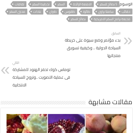
الوسوم
5 نصائح للسفر
الامتعة الزائدة
السفر
تخطيط السفر
ثقافات
حقائب
سامنثا براون
طائرة
طقوس
طيران
عادات
محبى السفر
مذيعة برامج السفر الامريكية
نصائح للسفر
السابق
بدء مؤتمر وضع سيوة على خريطة
السياحة الدولية .. وكيفية تسويق
منتجاتها
التالي
توماس كوك تحفز الهنود للمشاركة
فى عملية التصويت ..وتروج للسياحة
الانتخابية
مقالات مشابهة