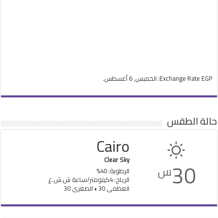
EGP
Exchange Rate
: الخميس, 6 أغسطس.
حالة الطقس
Cairo
Clear Sky
30
س
الرطوبة: 40%
الرياح: 4كيلومتر/ساعة ش.ش.غ
العظمى 30 • الصغرى 30