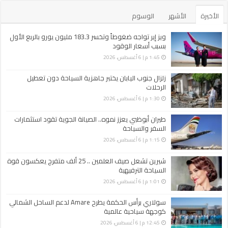
الأخيرة
الأشهر
الوسوم
ويز إير تواجه ضغوطاً وتخسر 183.3 مليون يورو بالربع الأول
بسبب أسعار الوقود
1:45 م | 6 أغسطس، 2026
زلزال جنوب اليابان يختبر جاهزية السياحة دون تعطيل
الرحلات
1:30 م | 6 أغسطس، 2026
طيران أبوظبي يعزز نموه.. الصيانة الجوية تقود استثمارات
السفر والسياحة
1:15 م | 6 أغسطس، 2026
شيرين تشعل صيف العلمين .. 25 ألف متفرج يعكسون قوة
السياحة الترفيهية
1:01 م | 6 أغسطس، 2026
سولاري برأس الحكمة يطرح Amare لدعم الساحل الشمالي
كوجهة سياحية عالمية
12:45 م | 6 أغسطس، 2026