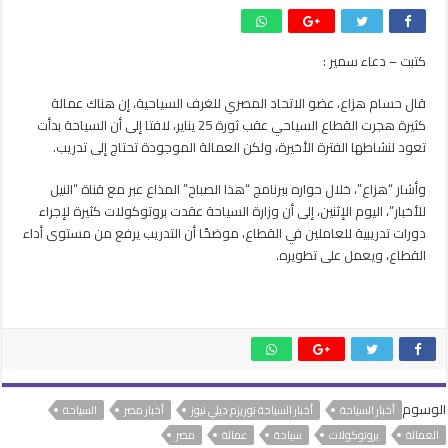
السياحة
مازالت
تعانى
كتبت – دعاء سمير :
من
هجرة
قال حسام هزاع، عضو الاتحاد المصري للغرف السياحية، إن هناك عمالة
العمالة
المدربة
كثيرة هجرت القطاع السياحي عقب ثورة 25 يناير، لافتا إلى أن السياحة بدأت
..والأمل
تعود لنشاطها الفترة الأخيرة، ولكن العمالة الموجودة تحتاج إلى تدريب.
فى
الدورات
وأشار “هزاع”، خلال حواره ببرنامج “هذا الصباح” المذاع عبر مع قناة “النيل
مغلقة
للأخبار”، اليوم الإثنين، إلى أن وزارة السياحة عقدت بروتوكولات كثيرة لإجراء
دورات تدريبية للعاملين في القطاع، موضحًا أن التدريب يرفع من مستوى أداء
القطاع، ويعمل على تطويره.
الوسوم
أخبار السياحة
أخبار السياحة توريزم ديلي نيوز
أخبار مصر
السياحة
العمالة
بروتوكولات
سياحة
عمالة
مصر