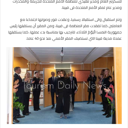
الجديد
للسكرتير العام ومدير تنفيذي لمنظمة الأمم المتحدة للجريمة والمخدرات
بالأمم
ومدير عام لمقر الأمم المتحدة فى فيينا.
المتحدة
في
وتم استقبال والى استقبالا رسميا، وعقدت فور وصولها اجتماعا مع
فيينا
العاملين كما تفقدت مقر المنظمة فى فيينا، ومن المقرر أن يستقبلها رئيس
مغلقة
جمهورية النمسا الْيَوْمَ الثلاثاء، للترحيب بها بمناسبة بدء عملها، كما يستقبلها
عمدة مدينة فيينا التي تستضيف المقر الأممي منذ نحو 40 عاما.