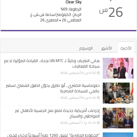
Clear Sky
26
س
الرطوبة: 69%
الرياح: 3كيلومتر/ساعة ش.ش.غ
العظمى 26 • الصغرى 26
الأخيرة
الأشهر
الوسوم
هاني الشريف وكيلاً لـ UN MTC بجدة.. القيادة المؤثرة تدعم
سياحة الفعاليات
9:55 ص | 8 أغسطس، 2026
دبلوماسية الكشري.. أبو طارق يحوّل الطبق الشعبي لسفير
عالمي للسياحة المصرية
9:45 ص | 8 أغسطس، 2026
إجراءات أمريكية جديدة لمنع منح الجنسية لأطفال غير
المواطنين والسياح
10:22 م | 7 أغسطس، 2026
“الخطوط الماليزية” تمهل 1260 طياراً أسبوعاً لإجراء فحص