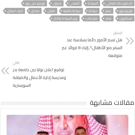
الدكتور خالد العنانى
السياحة
العنانى
تجربتى
توريزم ديلى نيوز
توريزم نيوز
سفر
سياحة
سياحة عالمية
طيران
فنادق
لايف استايل
مسافرون
مصر
منتجعات
وزير السياحة والآثار
السابق
هل تسير الأمور دائما بسلاسة عند
السفر مع الأطفال؟..إليك 8 فوائد غير
متوقعة
التالي
توقيع اعلان نوايا بين جامعة بدر
ومدرسة إدارة الأعمال والضيافة
السويسرية
مقالات مشابهة