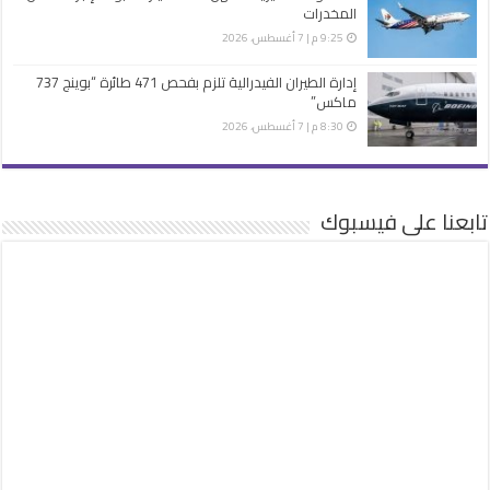
المخدرات
9:25 م | 7 أغسطس، 2026
إدارة الطيران الفيدرالية تلزم بفحص 471 طائرة “بوينج 737
ماكس”
8:30 م | 7 أغسطس، 2026
تابعنا على فيسبوك