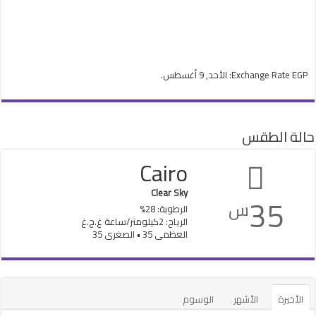
EGP
Exchange Rate
: الأحد, 9 أغسطس.
حالة الطقس
Cairo
Clear Sky
35
س
الرطوبة: 28%
الرياح: 2كيلومتر/ساعة غ.ج.غ
العظمى 35 • الصغرى 35
الأخيرة
الأشهر
الوسوم