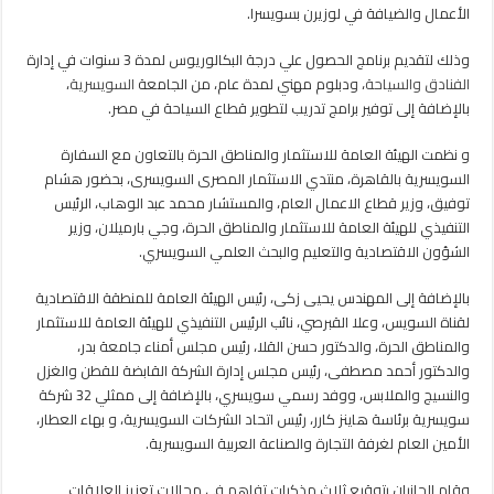
إدارة
الأعمال والضيافة في لوزيرن بسويسرا.
الأعمال
والضيافة
وذلك لتقديم برنامج الحصول علي درجة البكالوريوس لمدة 3 سنوات في إدارة
السويسرية
الفنادق
والسياحة
، ودبلوم مهني لمدة عام، من الجامعة
السويسرية
،
مغلقة
بالإضافة إلى توفير برامج تدريب لتطوير قطاع السياحة في مصر.
و نظمت الهيئة العامة للاستثمار والمناطق الحرة بالتعاون مع السفارة
السويسرية بالقاهرة، منتدي الاستثمار المصرى السويسرى، بحضور هشام
توفيق، وزير قطاع الاعمال العام، والمستشار محمد عبد الوهاب، الرئيس
التنفيذي للهيئة العامة للاستثمار والمناطق الحرة، وجي بارميلان، وزير
الشؤون الاقتصادية والتعليم والبحث العلمي السويسري.
بالإضافة إلى المهندس يحيى زكى، رئيس الهيئة العامة للمنطقة الاقتصادية
لقناة السويس، وعلا القبرصي، نائب الرئيس التنفيذي للهيئة العامة للاستثمار
والمناطق الحرة، والدكتور حسن القلا، رئيس مجلس أمناء جامعة بدر،
والدكتور أحمد مصطفى، رئيس مجلس إدارة الشركة القابضة للقطن والغزل
والنسيج والملابس، ووفد رسمي سويسري، بالإضافة إلى ممثلي 32 شركة
سويسرية برئاسة هاينز كارر، رئيس اتحاد الشركات السويسرية، و بهاء العطار،
الأمين العام لغرفة التجارة والصناعة العربية السويسرية.
وقام الجانبان بتوقيع ثلاث مذكرات تفاهم في مجالات تعزيز العلاقات