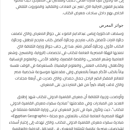
بتقديم الفنون التراثية التي تعبر عن العادات والتقاليد والموروث الثقافي
الخاص بهم داخل ساحات معرض الكتاب.
جوائز المعرض
وسلطت الدكتورة إيناس عبدالدايم الضوء علي جوائز المعرض والتي تضمنت
جائزة التراث لأفضل كتاب مترجم، وجائزة أفضل كتاب مترجم للطفل، وجائزة
الكتاب الأول، وجائزة أفضل ناشر، هذا إلى جانب جوائز وزارة الثقافة التي
تمنحها الهيئة المصرية العامة للكتاب في تخصصات (الرواية، والمسرح، وشعر
العامية وشعر الفصحى، والقصة القصيرة، والنقد الأدبي، والعلوم الإنسانية
والأطفال، والكتاب العلمي والعلوم الرقمية)، مُستعرضة في الوقت نفسه
بياناً بالكتب الأكثر مبيعاً بالمعرض وفي مقدمتها موسوعة شخصية مصر
للعالم المفكر الكبير الراحل جمال حمدان، والتي صدرت في أربعة مجلدات
والتي لاقت إقبالا كبيراً من قبل المترددين على المعرض.
وأوضحت وزيرة الثقافة أن معرض القاهرة الدولي للكتاب شهد إطلاق
العديد من المبادرات وفي مقدمتها “مبادرة سفراء معرض القاهرة الدولي
للكتاب”، حيث ولأول مرة في تاريخ المعرض ترعى وزارة الثقافة متمثلة في
الهيئة المصرية العامة للكتاب بالتعاون مع مجلة «Egyptian Geographic»
مبادرة سفراء معرض القاهرة الدولي للكتاب، والتى تهدف إلى إختيار أسماء
لشخصيات مصرية عالمية ليُمثلوا المعرض في المحافل الدولية والعالمية