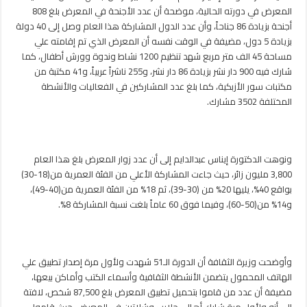
المعرض في دورته الحالية، موضحة أن عدد الأجنحة في المعرض بلغ 808
أجنحة بزيادة 86 جناحاً، وأن عدد الدول المشاركة هذا العام وصل إلى 40 دولة
بزيادة 5 دول، مضيفة في الوقت نفسه أن المعرض الذي تم إقامته علي
مساحة 45 الف متر مربع شهد تنظيم 1200 نشاط وندوة وورش أطفال، كما
شارك فيه 900 دار نشر بزيادة 86 دار نشر، و255 ناشراً عربياً، و41 مكتبة من
مكتبات سور الأزبكية، كما بلغ عدد المشاركين في الفعاليات والأنشطة
المختلفة 3502 مشارك.
ونوهت الدكتورة إيناس عبدالدايم إلى أن عدد زوار المعرض بلغ هذا العام
3,800 مليون زائر، حيث جاءت المشاركة الأعلي من الفئة العمرية من(18-30)
بواقع 40%، يليها 20% من (30-39)، ثم 18% من الفئة العمرية من(40-49)،
و14% من(50-60)، وفيما فوق 60 عاماً بلغت نسبة المشاركة 8%.
وأوضحت وزيرة الثقافة أن الدورة الـ51 شهدت ولأول مرة إصدار تطبيق علي
الهاتف المحمول يتضمن الأنشطة الثقافية وأسماء الكتب وأماكن بيعها،
مضيفة أن عدد من قاموا بتحميل تطبيق المعرض بلغ 87,500 شخص، لافتة
إلى أنه ولأول مرة شارك أهالي حلايب وشلاتين في المعرض، حيث قاموا