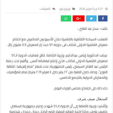
على
3:21 م | 5 فبراير، 2020
توريزم نيوز
التعليقات
السياحة
الثقافية
تنتعش
كتبت- سحر عبد الغني :
..
3.8
انتعشت السياحة الثقافية بالقاهرة خلال الأسبوعين الماضيين مع اختتام
مليون
زاروا
معرض القاهرة الدولى للكتاب فى دورته 51 حيث زار المعرض 3.5 مليون زائر .
معرض
الكتاب
عرضت الدكتورة إيناس عبدالدايم، وزيرة
الثقافة
، نتائج فعاليات الدورة الـ51
في
لمعرض القاهرة الدولي للكتاب، الذي إختتم فعالياته أمس , وأقيم تحت رعاية
دورتة
الرئيس عبد الفتاح السيسي، رئيس الجمهورية، تحت شعار “مصر إفريقيا : ثقافة
الــ
التنوع”، وذلك خلال الفترة من ٢٢ يناير حتى ٤ فبراير ٢٠١٩ بمركز مصر للمؤتمرات
51
والمعارض الدولية بالتجمع الخامس.
مغلقة
جاء ذلك في اجتماع مجلس الوزراء اليوم.
السنغال ضيف شرف
وأشارت وزيرة الثفاقة إلى أن الدورة الـ51 شهدت إختيار جمهورية السنغال
كضيف شرف، وكذا إختيار العالم المفكر الكبير الراحل
جمال حمدان
، شخصية