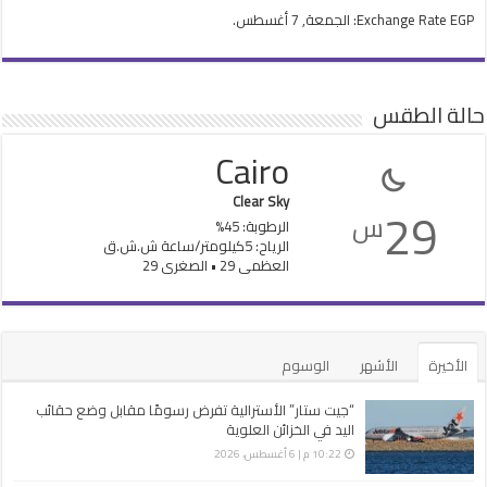
EGP
Exchange Rate
: الجمعة, 7 أغسطس.
حالة الطقس
Cairo
Clear Sky
29
س
الرطوبة: 45%
الرياح: 5كيلومتر/ساعة ش.ش.ق‎
العظمى 29 • الصغرى 29
الأخيرة
الأشهر
الوسوم
“جيت ستار” الأسترالية تفرض رسومًا مقابل وضع حقائب
اليد في الخزائن العلوية
10:22 م | 6 أغسطس، 2026