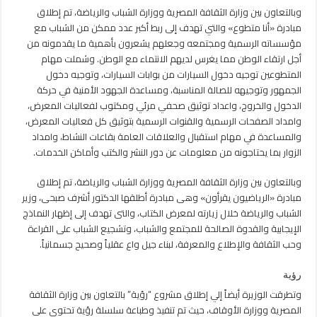
وبالتعاون بين وزارة الثقافة المصرية ووزارة الشباب والرياضة، تم إطلاق
مبادرة «أنا متطوع» والتي تهدف إلى ربط أكبر عدد ممكن من الشباب مع
مؤسساته الرسمية ومجتمعه وجعلهم يشعرون بأهمية ما يقدمونه من
أجل ارتقاء الوطن مما يغرس لديهم الانتماء مع الوطن. وشملت مهام
المتطوعين توجيه دخول السيارات من بوابات السيارات، وتوجيه دخول
الجمهور وتوجيهه للصالة المناسبة، ومساعدة الجهود الأمنية في حركة
الدخول والخروج، واعداد توثيق صحفي مرئي ومكتوب لفعاليات المعرض،
وامداد الصفحات الرسمية والقنوات الرسمية بتوثيق كل فعاليات المعرض،
والمساعدة في مهام استقبال والعلاقات العامة بقاعات النشاط، وامداد
الزوار بما يحتاجونه من معلومات عن دور النشر والكتب وأماكن الخدمات.
وبالتعاون بين وزارة الثقافة المصرية ووزارة الشباب والرياضة، تم إطلاق
مبادرة «الرياضيون يقرأون» وهى مبادرة أطلقها الدكتور أشرف صبحى، وزير
الشباب والرياضة خلال زيارته لمعرض الكتاب، والتى تهدف إلى إظهار النماذج
الإيجابية والقدوة الصالحة للمجتمع والشباب، وتشجيع الشباب على القراءة
وحب الثقافة والإطلاع والمعرفة، لبناء جيل واع عقلياً وصحيح جسمانياً.
رؤية
وتطرقت الوزيرة أيضاً إلي إطلاق مشروع “رؤية” بالتعاون بين وزارة الثقافة
المصرية ووزارة الأوقاف، حيث تم تنفيذ وطباعة سلسلة رؤية تحتوي على