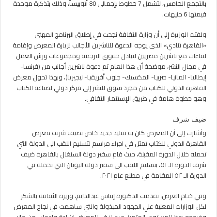
بالتجمع الخامس، لتشمل 7 خطوط بإجمالى 80 أتوبيساً، وذلك بتذكرة موحدة
قيمتها 6 جنيهات.
ولفتت الوزيرة إلى أن وزارة الثقافة نجحت في إطلاق البرنامج المهنى
«القاهرة تنادي» الذى يوجه الدعوة للناشرين الأجانب لزيارة المعرض وإقامة
لقاءات مع ناشرين مصريين لتبادل حقوق الترجمة ومجموعات ورش العمل
في مجال النشر، موضحة أن هذا العام تم دعوة ناشرين أجانب من (فرنسا-
إيطاليا- المانيا- صربيا- المكسيك- جنوب أفريقيا- نيجيريا)، وبهذا تحول معرض
القاهرة الدولي للكتاب من مجرد سوق للنشر إلى مركز دولي لصناعة الكتاب
وهو خطوة هامة في طريق الإستثمار الثقافي.
ضيف شرف
وأشارت إلى أن المعرض كان به تقليد جديد خاص بضيف شرف معرض
القاهرة الدولي للكتاب تمثل في اجراء مراسم لتسليم اللقب الى الدولة التي
تحمله خلال الدورة المقبلة، حيث قام سفير دولة السنغال بالقاهرة ضيف
شرف الدورة الـ ٥١، بتسليم اللقب الى سفير دولة اليونان التي تحمله في
الدورة الـ ٥٢ المقامة في مطلع عام ٢٠٢١.
وفي ختام العرض، تقدمت الدكتورة إيناس عبدالدايم، وزيرة الثقافة بالشكر
لكل الوزارات المعنية علي الجهود المبذولة والتي ساهمت في نجاح المعرض
وخروجه بهذا المستوي المتميز، حيث لاقي المعرض إشادة وإعجاب من جانب