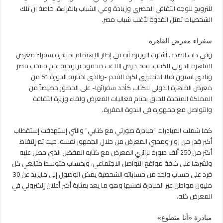
للترويج للوجه الثقافي المصري وزيادة وعي الشباب بالقراءة، خاصة ان تلك
الشخصيات تمثل القدوة لأغلب شباب مصر.
سفراء معرض القاهرة
وفي ذات الصدد، أشارت الوزيرة أنه في إطار الإهتمام بمبادرة سفراء معرض
القاهرة الدولى للكتاب، فقد حرص اللاعب محمود تريزيجيه نجم منتخب مصر
ونادي استون فيلا الانجليزي لكرة القدم -والذي اختارته الدورة 51 من
معرض القاهرة الدولي للكتاب كأحد سفرائها- على الحضور خصيصاً من
المملكة المتحدة للحاق بختام فعاليات المعرض ولقاء وزيرة الثقافة
والتواصل مع جمهوره فى الندوة المقررة.
كما شملت المبادرات “مبادرة صورتي مع كتابي” والتي إستهدفت إستقطاب
أكبر قدر من زوار ومحبي المعرض من خلال الجمهور نفسه، حيث تم إلتقاط
أكثر من 250 ألف صورة لزائري المعرض مع كتابه المفضل الذى حصل عليه
ونشرها على كافة مواقع التواصل الاجتماعي، وبحساب متوسط متابعي كل
فرد على حساب واحد من حساباته الشخصية يمكن الوصول إلى مايزيد عن 30
مليون مواطن عبر المبادرة نفسها وهو ما يعد بمثابة أكبر أعلان إلكتروني في
المعرض كله.
مبادرة «أنا متطوع»