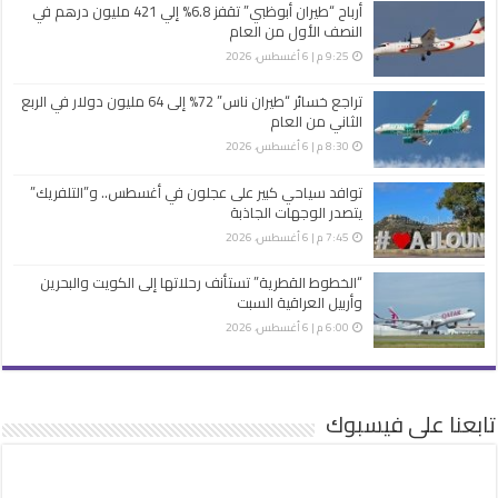
أرباح “طيران أبوظبي” تقفز 6.8% إلي 421 مليون درهم في
النصف الأول من العام
9:25 م | 6 أغسطس، 2026
تراجع خسائر “طيران ناس” 72% إلى 64 مليون دولار في الربع
الثاني من العام
8:30 م | 6 أغسطس، 2026
توافد سياحي كبير على عجلون في أغسطس.. و”التلفريك”
يتصدر الوجهات الجاذبة
7:45 م | 6 أغسطس، 2026
“الخطوط القطرية” تستأنف رحلاتها إلى الكويت والبحرين
وأربيل العراقية السبت
6:00 م | 6 أغسطس، 2026
تابعنا على فيسبوك