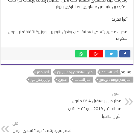
المترددين عليه من مسئولين ومشاركين وزوار.
أقرأ المزيد:
مطرب مصرى يتعرض لعملية نصب بفندق بالبحرين ..ووزيرة الثقافة: لن نهمل
شكواه
الوسوم
أخبار السياحة
أخبار السياحة توريزم ديلى نيوز
أخبار مصر
أخبار مصر توريزم ديلى نيوز
اخبار السياحة
تجربتى
توريزم ديلى نيوز
السابق
مطار دبى يستقبل 86.4 مليون
مسافر فى 2019.. ويحتفظ بلقب
الأول عالمياً
التالي
العمر مجرد رقم.. “ديفا” تتحدى الزمن