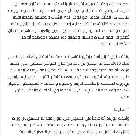
عدة إصدارات وكتب توعوية، يُشرف عليها الدكتور محمد مختار جمعة وزير
الأوقاف، والذي كتب فأجاد وشرح فأوضح، وجاءت عبارته سلسة ومفهومة
لتناسب كل الفئات، بهدف رفع الوعي لدى الشباب وتوعيتهم بمخاطر أفكار
الجماعات المتطرفة، حيث تم إصدار 4 إصدارات كتيب جيب تحمل عناوين: (فقه
الدولة وفقه الجماعة، وحوار الثقافات بين الشرق والغرب، ومفاهيم يجب أن
تُصحَّح في فقه السيرة والسنة، وحماية دور العبادة،) موضحة أنه جار
استكمال المشروع.
ولفتت الوزيرة إلى أنه تم إختيار القاهرة عاصمة للثقافة في العالم الإسلامي
لعام 2020، حيث تم الإعلان عن ذلك من خلال المؤتمر الصحفي الذي نظمته
وزارة الثقافة بحضور وفد منظمة الايسيسكو، ومن المقرر إطلاق الفعاليات
خلال العام. وقد اُختيرت مصر لتنوع وتعدد ثقافتها لتقود التحول الإستراتيجي
في رؤية المنظمة الإسلامية للتربية والعلوم والثقافة «الايسيسكو» لإظهار
سماحة ووسطية الدين الإسلامي بتعدد وتنوع الثقافات والحضارات في
مصر.
7 خطوط
وأكدت الوزيرة أنه حرصاً على التسهيل علي الزوار، فقد تم التنسيق بين وزارة
الثقافة المصرية وزارة النقل والمواصلات ومحافظة القاهرة، وتوفير خدمات
النقل العام لنقل جمهور المعرض لمقره بمركز مصر للمعارض الدولية