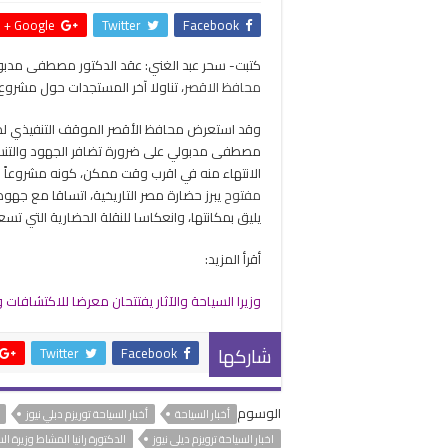
Google +
Twitter
Facebook
كتبت- سحر عبد الغني: عقد الدكتور مصطفى مدبو
محافظ الاقصر
، تناولا آخر المستجدات حول مشروع
وقد استعرض محافظ الأقصر الموقف التنفيذي لمش
مصطفى مدبولي على ضرورة تضافر الجهود والتنسيق
الانتهاء منه في اقرب وقت ممكن، كونه مشروعاً 
مفتوح
يبرز حضارة مصر التاريخية، اتساقا مع جهو
يليق بمكانتها، وانعكاسا للنقلة الحضارية التي تس
أقرأ المزيد:
وزيرا السياحة والآثار يفتتحان معرضا للاكتشافات و
شاركها
Twitter
Facebook
الوسوم
أخبار السياحة
أخبار السياحة توريزم دبلي نيوز
اخبار السياحة ترويزم ديلى نيوز
الدكتورة رانيا المشاط وزيرة ال