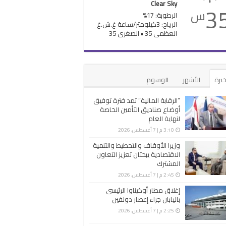
Clear Sky
3
س
الرطوبة: 17%
الرياح: 3كيلومتر/ساعة غ.ش.غ
العظمى 35 • الصغرى 35
خيرة
الأشهر
الوسوم
“الرقابة المالية” تمد فترة توفيق
أوضاع صناديق التأمين الخاصة
لنهاية العام
3:10 م | 7 أغسطس، 2026
وزيرا الأوقاف والتخطيط والتنمية
الاقتصادية يبحثان تعزيز التعاون
المشترك
2:45 م | 7 أغسطس، 2026
إغلاق مطار أوكيناوا الرئيسي
باليابان جراء إعصار دولفين
2:25 م | 7 أغسطس، 2026