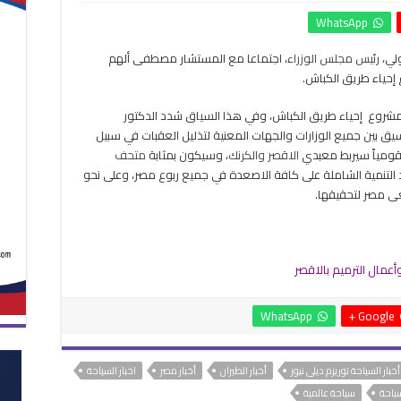
إحياء
WhatsApp
طريق
الكباش
لي،
رئيس مجلس الوزراء
، اجتماعا مع المستشار مصطفى ألهم
على
 إحياء طريق الكباش.
طاولة
اجتماع
رئيس
روع إحياء طريق الكباش، وفي هذا السياق شدد الدكتور
الوزراء
 بين جميع الوزارات والجهات المعنية لتذليل العقبات في سبيل
ومحافظ
قومياً سيربط معبدي
الاقصر والكرنك
، وسيكون بمثابة
متحف
الأقصر
د التنمية الشاملة على كافة الاصعدة في جميع ربوع مصر، وعلى نحو
مغلقة
عى مصر لتحقيقها.
أعمال الترميم بالاقصر
WhatsApp
Google +
أخبار السياحة توريزم ديلى نيوز
أخبار الطيران
أخبار مصر
اخبار السياحة
سياحة
سياحة عالمية