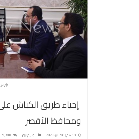
رئيس 
إحياء طريق الكباش على 
ومحافظ الأقصر
4:18 م | 8 فبراير، 2020
توريزم نيوز
التعليقا