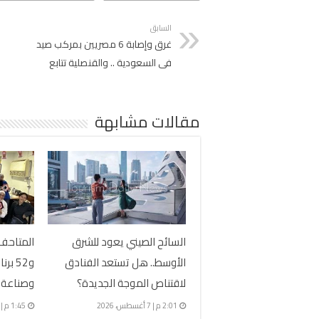
السابق
غرق وإصابة 6 مصريين بمركب صيد
فى السعودية .. والقنصلية تتابع
مقالات مشابهة
السائح الصيني يعود للشرق
المتاحف
الأوسط.. هل تستعد الفنادق
و52 ب
لاقتناص الموجة الجديدة؟
وصناعة 
2:01 م | 7 أغسطس، 2026
1:45 م | 7 أغسطس، 2026