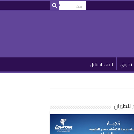
تجربتي
لايف استايل
للطيران