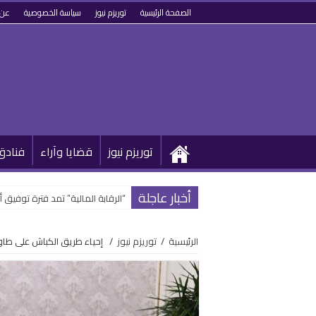
الصفحة الرئيسية
توريزم نيوز
سياسة الخصوصية
عن 
توريزم نيوز
قضايا وآراء
فنادق
أخبار عاجلة
“الرقابة المالية” تمد فترة توفيق 
الرئيسية
/
توريزم نيوز
/
إحياء طريق الكباش على طاول