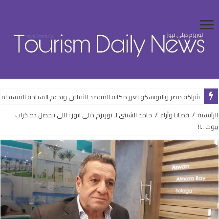
شراكة مصر واليونسكو تعزز مكانة المقصد الثقافي وتدعم السياحة المستدام
الرئيسية
/
قضايا وآراء
/
حامد الشيتي لـ توريزم ديلى نيوز : اللى بيحصل ده خراب
بيوت ..!!