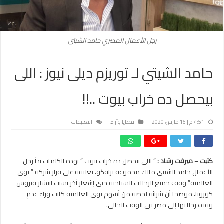
رجل الأعمال المصري حامد الشيتى
حامد الشيتي لـ توريزم ديلى نيوز : اللى
بيحصل ده خراب بيوت ..!!
على
4:51 م | 16 مارس، 2020
قضايا وآراء
التعليقات
حامد
الشيتي
لـ
كتبت – ميرفت رشاد :
” اللى بيحصل ده خراب بيوت ” بهذه الكلمات بدأ رجل
توريزم
الأعمال حامد الشيتي مالك مجموعة ترافكو، تعليقه على قرار شركة ” توى
ديلى
نيوز
العالمية” وقف جميع الرحلات السياحية حتى إشعار آخر بسبب انتشار فيروس
:
كورونا، موضحا أن شرائه لحصة من أسهم توى العالمية كانت وراء عدم
اللى
وقف رحلاتها إلى مصر فى الوقت الحالى.
بيحصل
ده