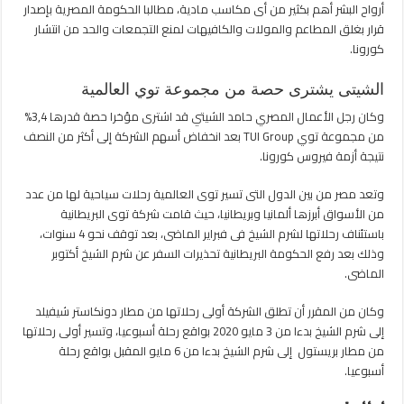
أرواح البشر أهم بكثير من أى مكاسب مادية، مطالبا الحكومة المصرية بإصدار
قرار بغلق المطاعم والمولات والكافيهات لمنع التجمعات والحد من انتشار
كورونا.
الشيتى يشترى حصة من مجموعة توي العالمية
وكان رجل الأعمال المصري حامد الشيتي قد اشترى مؤخرا حصة قدرها 3,4%
من مجموعة توي TUI Group بعد انخفاض أسهم الشركة إلى أكثر من النصف
نتيجة أزمة فيروس كورونا.
وتعد مصر من بين الدول التى تسير توى العالمية رحلات سياحية لها من عدد
من الأسواق أبرزها ألمانيا وبريطانيا، حيث قامت شركة توى البريطانية
باستئناف رحلاتها لشرم الشيخ فى فبراير الماضى، بعد توقف نحو 4 سنوات،
وذلك بعد رفع الحكومة البريطانية تحذيرات السفر عن شرم الشيخ أكتوبر
الماضى.
وكان من المقرر أن تطلق الشركة أولى رحلاتها من مطار دونكاستر شيفيلد
إلى شرم الشيخ بدءا من 3 مايو 2020 بواقع رحلة أسبوعيا، وتسير أولى رحلاتها
من مطار بريستول إلى شرم الشيخ بدءا من 6 مايو المقبل بواقع رحلة
أسبوعيا.