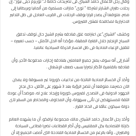
وقال رجل الأعمال حامد الشيتي فى تصريحات خاصة لـ” توريزم ديلى نيوز”، إن
خراب
رحلات طيران الشارتر لشركة ” توى” مازالت مستمرة من ألمانيا وبريطانيا إلى
بيوت
مصر، متوقعا أن يصدر قرارا بوقف الرحلات فى القريب العاجل فى ظل التدابير
..!!
الاحترازية لمكافحة تفشى الفيروس.
مغلقة
وكشف “الشيتي”عن اعتزامه غلق فنادقه بشرم الشيخ حال توقف تدفق
السياح الإنجليز خلال الفترة المقبلة، مؤكدا أنه الحل الأمثل – حسب تعبيره –
لتقليل الإعباء المادية فى ظل انحسار الحركة السياحية عالميا.
أشار إلى أنه سوف يمنح جميع العاملين بفنادقه إجازات مدفوعة الأجر، وأن
فنادقه بالقاهرة الأكثر تضرارا بسبب ضعف الإشغال .
وأكد أن الخسائر المادية الناتجة من تداعيات كورونا غير مسبوقة ولا يمكن
الآن حصرها، متوقعا أن تتضح الرؤية بعد 3 شهور على الأقل، حال نجاح
الجهود الدولية فى التصدى لفيروس كورونا وإيجاد علاج له، موضحاً أن عودة
الثقة للمستهلكين لن تأتى بسهولة، وأن المخاوف والمخاطر من السفر لآى
دولة سيكون عائقا فى اتخاذ القرار .
وأكد رجل الأعمال حامد الشيتي مالك مجموعة ترافكو، أن ما يشهده العالم
كارثة اقتصادية بكل المقاييس وأن أكثر القطاعات تضررا قطاعى السياحة
والطيران ، وأنه بالرغم من الخسائر المادية الفادحة التى أصابت الجميع إلا أن