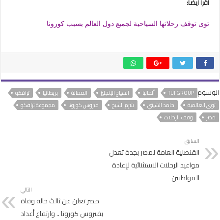
أقرأ أيضاً:
توى توقف رحلاتها السياحية لجميع دول العالم بسبب كورونا
الوسوم
TUI GROUP
ألمانيا
السياح الإنجليز
العمالة
بريطانيا
ترافكو
توى العالمية
حامد الشيتي
شرم الشيخ
فيروس كورونا
مجموعة ترافكو
مصر
وقف الرحلات
السابق
القنصلية العامة لمصر بجدة تعدل
مواعيد الرحلات الاستثنائية لإعادة
المواطنين
التالي
مصر تعلن عن ثالث حالة وفاة
بفيروس كورونا .. وارتفاع أعداد