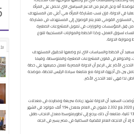
5
ضحة أنه وعل الرغم من الدعم السياسي التي تحصل علي المرأة
العليا في الدولة، فإن نسب مشاركة المرأة هي أعلي من المستهدف
 المستوي القومي فلم يتم الوصول إلي المستهدف في مشاركة
من قِبل المؤسسات والوزارات في تمويل المشروعات الصغيرة
ل النساء لسوق العمل، وكذا الخطط والموازنات المستجيبة للنوع
 وموازنة الدولة.
الأ
لسعيد أن الخطط والسياسات التي تم وضعها لتحقيق المستهدف
ت، والحوافز في قانون المشروعات الصغيرة والمتوسطة، وفيما
التحدي الأكبر علي الرغم أن الدولة المصرية تعمل جميعها علي خطة
كامل بين كل أجهزة الدولة مع متابعة سيادة الرئيس للخطة، موضحة
ن لذا فهي تعد التحدي الأكبر.
أوضحت السعيد أن الدولة تشهد زيادة سريعة ومطرده في معدلات
النمو السكاني، مشيرة إلي أن عدد المواليد في عام 2020 بلغ 2.332 مليون في العام بمعدل 194 ألف مولود في الشهر
بمعدل 6480 مولود في اليوم بمعدل مولود كل 13 ثانية، متابعه أن ذلك يرجع إلي تطورمتوسط معدل الانجاب طفل
لا أن الاتجاه العام للقضية السكانية في مصر يسير في اتجاه