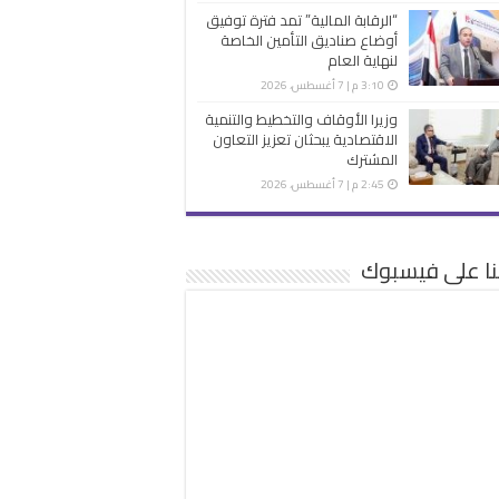
“الرقابة المالية” تمد فترة توفيق
أوضاع صناديق التأمين الخاصة
لنهاية العام
3:10 م | 7 أغسطس، 2026
وزيرا الأوقاف والتخطيط والتنمية
الاقتصادية يبحثان تعزيز التعاون
المشترك
2:45 م | 7 أغسطس، 2026
نا على فيسبوك