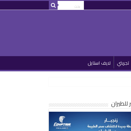
تجربتي
لايف استايل
للطيران