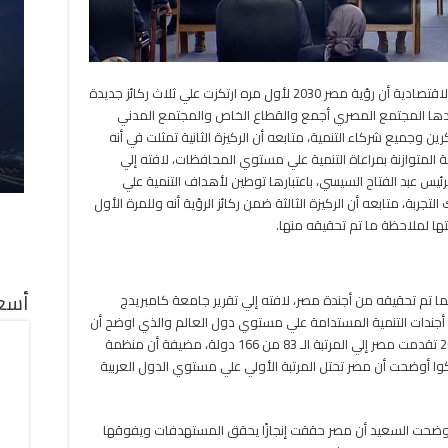
وأوضحت د.هالة السعيد وزيرة التخطيط والتنمية الاقتصادية أن رؤية مصر 2030 لأول مره ارتكزت علي ثلاث ركائز جديدة
ادها المجتمع المصري أجمع والقطاع الخاص والمجتمع المدني
ن وجميع شركاء التنمية، متابعه أن الركيزة الثانية تمثلت في أنه
مية المتوازنة بمراعاة التنمية علي مستوي المحافظات، لافته إلي
ئيس عبد الفتاح السيسي، باعتبارها توطين لأهداف التنمية علي
بة، متابعه أن الركيزة الثالثة ضمن ركائز الرؤية أنه وللمرة الأول
ا لملاحظة ما تم تحقيقه منها.
أسعا
ا تم تحقيقه من أجندة مصر، لافته إلي تقرير جامعة كامبريدج
أول مره في 2019 بعد مراجعة أجندات التنمية المستدامة علي مستوي دول العالم والذي اوضح أن
مصر احتلت المرتبة 92 من 162 دولة وفي عام 2020 تقدمت مصر إلي المرتبة الـ 83 من 166 دولة، مضيفة أن منظمة
كوا أوضحت أن مصر تحتل المرتبة الأولي علي مستوي الدول العربية
ل ماحققته مصر من مستهدفات عام 2020 أوضحت السعيد أن مصر حققت إنجازًا يحقق المستهدفات ويفوقها