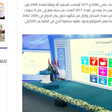
ولفتت السعيد إلي تحليل الهرم السكاني وفقًا لتعداد عامي 2006 و 2017 أوضحت السعيد أنه وفقًا لتعداد 2006 فإن
القاعدة العريضة كانت من الشباب من سن 15 إلي سن 24 بينما في تعداد 2017 أصبحت من سنه صفر إلي سن 9 سنوات
حيث أنها الفئة العمرية الأكثر عددًا حيث تمثل 25% من تعداد السكان والتي من شأنها دخول سن الدواج في 2030-2042
فإذا لم يتم التحرك باتخاذ السياسات السكانية اللازمة فمن المتوقع وجود طفرة سكانية أخري في الفترة بين 2030إلي
تابع