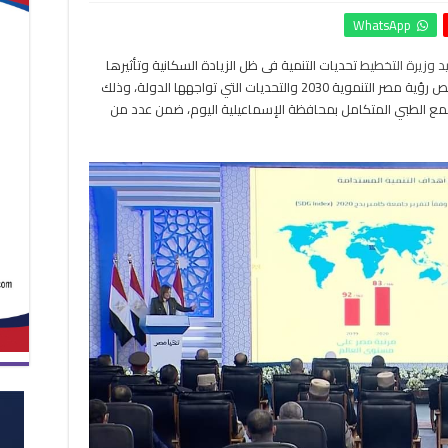
وزيرة
WhatsApp
التخطيط
أمام
د وزيرة التخطيط
تحديات التنمية فى ظل الزيادة السكانية وتأثيرها
الرئيس
على صحة المواطن وكذا ماتم من انجازات فيما يخص رؤية مصر التنموية 2030 والتحديات التي تواجهها الدولة، وذلك
السيسي
:
لمجمع الطبي المتكامل بمحافظة الإسماعيلية اليوم، ضمن عدد من
مصر
حققت
إنجازًا
يفوق
مستهدفات
2020
مغلقة