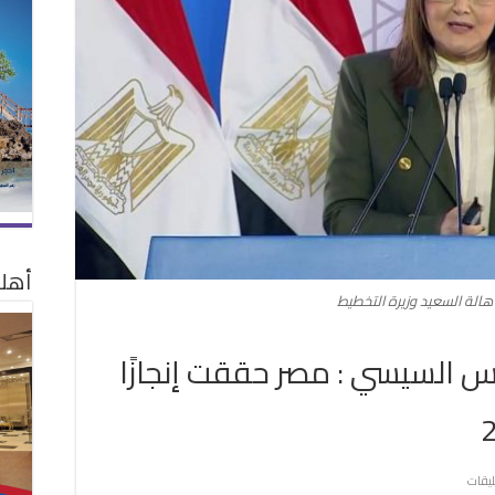
أهلا
هالة السعيد وزيرة التخطيط
يس السيسي : مصر حققت إنجازًا
على
ليقات