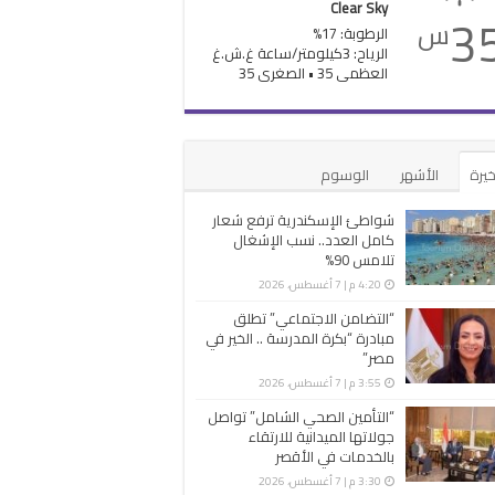
Clear Sky
3
س
الرطوبة: 17%
الرياح: 3كيلومتر/ساعة غ.ش.غ
العظمى 35 • الصغرى 35
خيرة
الأشهر
الوسوم
شواطئ الإسكندرية ترفع شعار
كامل العدد.. نسب الإشغال
تلامس 90%
4:20 م | 7 أغسطس، 2026
“التضامن الاجتماعي” تطلق
مبادرة “بكرة المدرسة .. الخير في
مصر”
3:55 م | 7 أغسطس، 2026
“التأمين الصحي الشامل” تواصل
جولاتها الميدانية للارتقاء
بالخدمات في الأقصر
3:30 م | 7 أغسطس، 2026