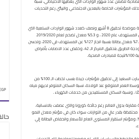
ادية تتضمن عدد شهور الواردات التي يغطيها الاحتياطي، نسبة
ذلك المؤشرات الخاصة بالبعدين الاجتماعي والبيئي رغم التحديات
واستعرضت السعيد عددًا من المؤشرات الاقتصادية موضحة تحقيق 8 أشهر ونصف كعدد شهور الواردات السلعية التي
يغطيها صافي الاحتياطيات الدولية بزيادة 142% عن المستهدف عام 2020 ، و 5.3% معدل تضخم لعام 2019/2020
بنسبة انجاز 134% عما كان مستهدف في 2020، و7.3% معدل بطالة بنسبة انجاز 127% عن المستهدف في 2020، وتحسن
مؤشرات التنافسية لنصل إلي المركز 23، ومؤشر جودجة الطريق بتحقيق المركز الـ 42، وخفض عدد الاصابات بأمراض
حية.
وحول أهم مؤشرات البعدين البيئي والاجتماعي أشارت السعيد إلي تحقيق مؤشرات جيدة بنسب تخطت الـ 100% من
 العمر المتوقع عند الولادة، نسبة السكان المتوفر لديهم مياه
EGP
رنة بدول العالم رغم جائحة كورونا والتي عصفت بالانسانية،
ابعه أن مصر لازالت محتفظة بقدر عالٍ من التوازنات سواء كان في مؤشر معدل النمو
حال
لاقتصادي وانخفاض معدل التضخم الذي بلغ 5.3%، ومؤشر استقرار المستوي العام للأسعار وانخفاض البطالة إلي
دولة والخطط والسياسات التي تم وضعها لمواجهة تلك التحديات،