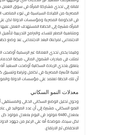
لفاته إلي تحدي مشاركة المرأة في سوق العمل مو
المصرية من القيادة السياسية في تبوء المناصب 
في الحكومة المصرية ومؤسسات الدولة لكن علي
المرأة مشيرة إلي الخطط المستهدف العمل عليها 
ومتناهية الصغر للنساء، والبرامج التدريبية لتأهي
الاجتماعي لمراعاة البعد الاجتماعي عند وضع خطط
وفيما يخص تحدي العمالة غير الرسمية أوضحت ا
تمثلت في مبادرات الشمول المالي، ميكنة الخدما
يتعلق بتحدي الزيادة السكانية أوضحت السعيد أنه 
تنمية الأسرة المصرية في تكامل وترابط وتنسيق 
أن تلك الخطة تعتمد علي مؤسسات الدولة والمواط
معدلات النمو السكاني
وحول تحليل الوضع السكاني الحالي والمستقبلي 
لكل سيدة، موضحة أنه علي الرغم من جهود الدولة إ
الانخفاض ثم الارتفاع.