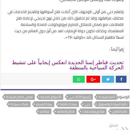
وتعتبر دبي من أولى الوجهات التي أعادت فتح أسواقها وتقديم الخدمات في
مختلف مرافقها، وقد تم تحقيق ذلك من خلال نهج تدريجي لإعادة فتح
القطاعات مع ضمان الامتثال الصارم لبروتوكولات الصحة والسلامة
المعتمدة. وكذلك لكون دولة الإمارات تعد من أبرز دول العالم من حيث
نسبة تطعيم السكان ضد «كوفيد-19».
إقرأ أيضاً :
تحديث قناطر إسنا الجديدة انعكس إيجابياً على تنشيط
الحركة السياحية بالمنطقة
الوسوم
أخبار السياحة
إكسبو 2020 دبي
الأسواق المحلية
تعافي قطاع السياحة
دائرة السياحة والتسويق
دبي
سياحة عالمية
سياحة وسفر
شركات سياحة
عالم الطيران
فنادق ومنتجعات
قطاع الضيافة
مطاعم
السابق