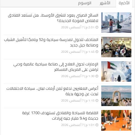
الأخيرة
الأشهر
الوسوم
السائح الصيني يعود للشرق الأوسط.. هل تستعد الفنادق
لاقتناص الموجة الجديدة؟
2:01 م | 7 أغسطس، 2026
المتاحف تتحول لمدرسة سياحية و52 برنامجًا لتأهيل الشباب
وصناعة جيل جديد
1:45 م | 7 أغسطس، 2026
الإمارات تحول العلاج إلى صناعة سياحية عالمية ودبي
تراهن على المريض المسافر
1:30 م | 7 أغسطس، 2026
أعراس المغتربين تدفع ثمن أزمات لبنان.. سياحة الاحتفالات
تبحث عن وجهة بديلة
1:15 م | 7 أغسطس، 2026
القابضة للسياحة والفنادق تستهدف 1700 غرفة
جديدة و9.4 مليار جنيه إيرادات
1:01 م | 7 أغسطس، 2026