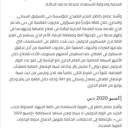
الدوليين
المحلية والدولية للاستعداد لمرحلة ما بعد الجائحة.
لمرحلة
بعد
وأشاد عصام كاظم، المدير التنفيذي لمؤسسة دبي للتسويق السياحي
كورونا
والتجاري خلال لقائه مؤخراً مع مسؤولي ماريوت العالمية في دبي بالدعم
مغلقة
الذي تقدمه هذه العلامة التجارية الرائدة في قطاع الضيافة وجهودها في
إظهار مدينة دبي كوجهة آمنة ومفضلة للزيارة، الأمر الذي يساهم في تعزيز
الثقة لدى المسافرين الدوليين، حيث شدد كاظم على المساهمات التي
يقدمها الشركاء والجهات المعنية مثل ماريوت العالمية من أجل تحقيق
الاستقرار في القطاع، كما استعرض أمامهم مستويات الأداء للقطاع خلال
الأشهر السبعة الماضية من العام الجاري مع الإشارة إلى نمو عدد الزوار
الدوليين ليبلغ حوالي 3 ملايين زائر، وكذلك نسبة الإشغال العالية للمنشآت
الفندقية، لتتبوأ دبي المركز الثاني عالمياً بعد لندن وباريس من حيث نسبة
الإشغال الفندقي بمعدل وسطي بلغ 61%، وذلك خلال الفترة من يناير وحتى
يوليو من العام الجاري.
إكسبو 2020 دبي
وأشار عصام كاظم إلى ضرورة الاستفادة من كافة الجهود المبذولة لجذب
المزيد من الزوار الدوليين، لا سيما ونحن نستعد لاستضافة «إكسبو 2020
دبي»، بالإضافة إلى الاحتفالات الخاصة باليوبيل الذهبي لدولة الإمارات
العربية المتحدة.