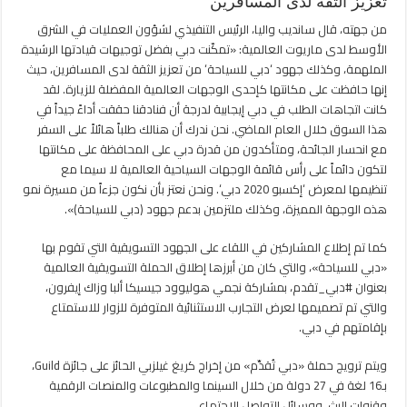
تعزيز الثقة لدى المسافرين
من جهته، قال سانديب واليا، الرئيس التنفيذي لشؤون العمليات في الشرق
الأوسط لدى ماريوت العالمية: «تمكّنت دبي بفضل توجيهات قيادتها الرشيدة
الملهمة، وكذلك جهود ‘دبي للسياحة‘ من تعزيز الثقة لدى المسافرين، حيث
إنها حافظت على مكانتها كإحدى الوجهات العالمية المفضلة للزيارة. لقد
كانت اتجاهات الطلب في دبي إيجابية لدرجة أن فنادقنا حققت أداءً جيداً في
هذا السوق خلال العام الماضي. نحن ندرك أن هنالك طلباً هائلاً على السفر
مع انحسار الجائحة، ومتأكدون من قدرة دبي على المحافظة على مكانتها
لتكون دائماً على رأس قائمة الوجهات السياحية العالمية لا سيما مع
تنظيمها لمعرض ‘إكسبو 2020 دبي‘. ونحن نعتز بأن نكون جزءاً من مسيرة نمو
هذه الوجهة المميزة، وكذلك ملتزمين بدعم جهود (دبي للسياحة)».
كما تم إطلاع المشاركين في اللقاء على الجهود التسويقية التي تقوم بها
«دبي للسياحة»، والتي كان من أبرزها إطلاق الحملة التسويقية العالمية
بعنوان #دبي_تقدم، بمشاركة نجمي هوليوود جيسيكا ألبا وزاك إيفرون،
والتي تم تصميمها لعرض التجارب الاستثنائية المتوفرة للزوار للاستمتاع
بإقامتهم في دبي.
ويتم ترويج حملة «دبي تُقدِّم» من إخراج كريغ غيلزبي الحائز على جائزة Guild،
بـ16 لغة في 27 دولة من خلال السينما والمطبوعات والمنصات الرقمية
وقنوات البث، ووسائل التواصل الاجتماعي.