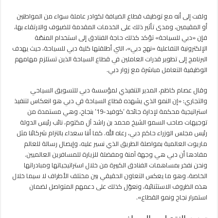
ولفت إلى أنه مع توظيف قطاع الضيافة لكوادر عاملة سواء من المواطنين
أو المقيمين، ومدى تأثير ذلك على الخدمات المقدمة للضيوف والارتقاء بها،
فإن «دبي للسياحة» تؤكد كذلك حاجة الفنادق إلى استخدام المنصّة
الإلكترونية التفاعلية «نهج دبي»، التي أطلقتها كلية دبي للسياحة، حيث يهدف
البرنامج إلى تطوير قدرات العاملين في قطاع السياحة الذين تستلزم مهامهم
الوظيفية التعامل مباشرة مع زوار دبي.
وقال عصام كاظم، المدير التنفيذي لمؤسسة دبي للتسويق السياحي
والتجاري: «إن النمو الذي يشهده قطاع السياحة في دبي هو انعكاس لتنفيذ
استراتيجية محكمة لإدارة جائحة ‘كوفيد-19‘ بنجاح، وهي مستمدة من
توجيهات صاحب السمو الشيخ محمد بن راشد آل مكتوم، نائب رئيس الدولة
رئيس مجلس الوزراء حاكم دبي، رعاه الله. كما أننا سعداء بالتزام شركائنا مثل
ماريوت العالمية بمواصلة الطريق الذي نسير عليه، وإيصال رسالة للعالم
مفادها أن دبي هي وجهة آمنة ومفضلة للزيارة للمسافرين العالميين.
ونحن نفخر بمساهمات الفنادق الكبيرة من خلال استراتيجياتها ومبادراتها
الخاصة، وهو ما يعكس التعاون الحقيقي بين مختلف الأطراف لا سيما خلال
هذه الظروف الاستثنائية، ونعوّل كذلك على دعمهم المتواصل لضمان
استمرار نجاح ونمو القطاع».