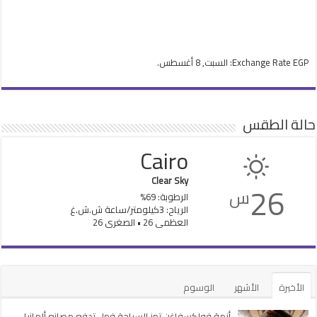
EGP
Exchange Rate
: السبت, 8 أغسطس.
حالة الطقس
Cairo
Clear Sky
26
س
الرطوبة: 69%
الرياح: 3كيلومتر/ساعة ش.ش.غ
العظمى 26 • الصغرى 26
الأخيرة
الأشهر
الوسوم
أزمة فولكسفاغن تهز السياحة فهل تدفع مصانع ألمانيا