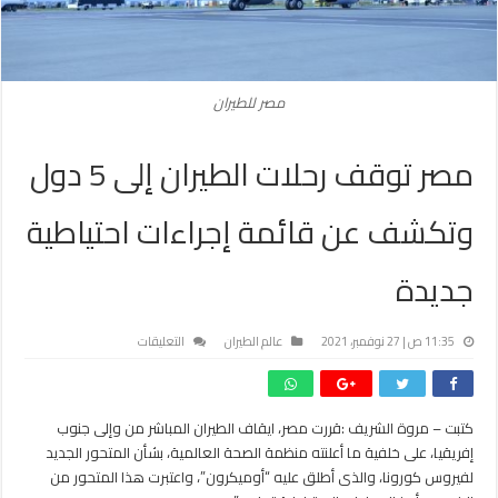
مصر للطيران
مصر توقف رحلات الطيران إلى 5 دول
وتكشف عن قائمة إجراءات احتياطية
جديدة
على
11:35 ص | 27 نوفمبر، 2021
عالم الطيران
التعليقات
مصر
توقف
رحلات
كتبت – مروة الشريف :قررت مصر، ايقاف الطيران المباشر من وإلى جنوب
الطيران
إفريقيا، على خلفية ما أعلنته منظمة الصحة العالمية، بشأن المتحور الجديد
إلى
5
لفيروس كورونا، والذى أطلق عليه “أوميكرون”، واعتبرت هذا المتحور من
دول