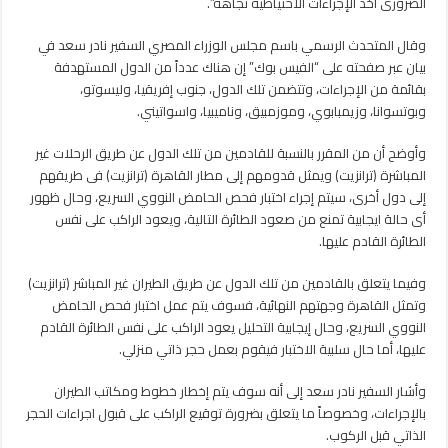
الضرورى أخذ الإجراءات الاحتياطية تجاهه”.
وتكشف
عن
وقال المتحدث الرسمي باسم مجلس الوزراء المصري السفير نادر سعد في
قائمة
بيان عبر صفحته على “الفيس بوك” إن هناك عدداً من الدول المستهدفة
إجراءات
بقائمة من الإجراءات، وتتضمن تلك الدول، جنوب إفريقيا، وليسوتو،
احتياطية
وبوتسوانا، وزيمبابوي، وموزمبيق، وناميبيا، واسواتيني.
جديدة
مغلقة
وأوضح أن من المقرر بالنسبة للقادمين من تلك الدول عن طريق الرحلات غير
المباشرة (ترانزيت) ويمثل قدومهم إلى مطار القاهرة (ترانزيت) فى طريقهم
إلى دول أخرى، سيتم إجراء اختبار فحص الحامض النووي السريع، وحال ظهور
أى حالة ايجابية تمنع من صعود الطائرة التالية، ويعود الراكب على نفس
الطائرة القادم عليها.
وفيما يتعلق بالقادمين من تلك الدول عن طريق الطيران غير المباشر (ترانزيت)
وتمثل القاهرة وجهتهم النهائية، فسوف يتم عمل اختبار فحص الحامض
النووي السريع، وحال إيجابية التحليل يعود الراكب على نفس الطائرة القادم
عليها، أما حال سلبية الاختبار فيقوم بعمل حجر ذاتي منزلي.
وأشار السفير نادر سعد إلى أنه سوف يتم إخطار خطوط ومكاتب الطيران
بالإجراءات، وخصوصاً ما يتعلق بضرورة توقيع الراكب على قبول اجراءات الحجر
الذاتي قبل الركوب.