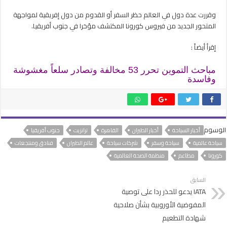
وقررت عدة دول في العالم حظر السفر أو القدوم من دول إفريقية لمواجهة
المتحور الجديد من فيروس كورونا المكتشف مؤخرا في جنوب أفريقيا.
إقرأ أيضاً :
مباحث التموين تحرر 53 مخالفة وتصادر سلعاً مغشوشة
وفاسدة
الوسوم
أخبار السياحة
أخبار الطيران
القاهرة
ترانزيت
جنوب أفريقيا
سياحة عالمية
سياحة وسفر
شركات سياحة
عالم الطيران
فنادق ومنتجعات
كورونا
مطاعم
منظمة الصحة العالمية
السابق
IATA يدعو للحذر ردا على توصية
المفوضية الأوروبية بشأن صلاحية
شهادة التطعيم