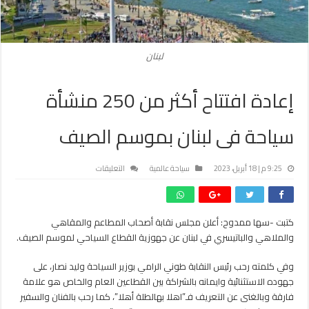
لبنان
إعادة افتتاح أكثر من 250 منشأة
سياحة فى لبنان بموسم الصيف
على
9:25 م | 18 أبريل، 2023
سياحة عالمية
التعليقات
إعادة
افتتاح
أكثر
كتبت -سها ممدوح: أعلن مجلس نقابة أصحاب المطاعم والمقاهي
من
والملاهي والباتيسري في لبنان عن جهوزية القطاع السياحي لموسم الصيف.
250
منشأة
سياحة
وفي كلمته رحب رئيس النقابة طوني الرامي بوزير السياحة وليد نصار، على
فى
جهوده الاستثنائية وايمانه بالشراكة بين القطاعين العام والخاص هو علامة
لبنان
فارقة وبالغنى عن التعريف فـ”اهلا بهالطلة أهلا”، كما رحب بالفنان والسفير
بموسم