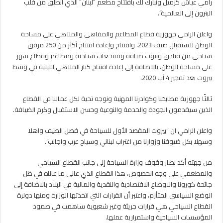
رامي عياش كزميل ونبارك لك بافتتاح مطعم “لبنان” الذي انطلق من قلب
الصيف
البترون إلى العالمية”.
مغلقة
واعلن الرامي جهوزية قطاع المطاعم والمقاهي والملاهي على مساحة
الوطن لاستقبال صيف 2023، وافتتاح وإعادة افتتاح أكثر من 250 مرفق
سياحي من فنادق وبيوت ضيافة ومنتجعات سياحية ومطاعم وقطاع سهر
على مساحة الوطن، بالاضافة إلى إعادة افتتاح كبار الملاهي الليلية في وسط
بيروت بعد تفجير 4 آب 2020،
ثالثًا جهوزية مطابخنا وكوادرنا المهنية ونوجه تحية لكل عمالنا في القطاع
الذين سيقدمون الجودة والخدمة والنوعية وحسن الاستقبال وكرم الضيافة.
واعلن الرامي ان “بيروت المقصد الأول للسياحة في فصل الصيف واهلا
وسهلا بكل ضيوفنا وزوارنا من اغتراب لبناني وسياح عرب واجانب”.
من جهته أكد نصار وقوف وزارة السياحة إلى جانب القطاع السياحي
والمطعمي على وجه الخصوص، هذا القطاع الذي عانى ما عاناه في ظل
جائحة كورونا والاوضاع الاقتصادية والنقدية والمالية في البلاد بالاضافة إلى
الوضع السياسي المتأزم، واعتبر أن القرارات التي اتخذتها الوزارة ومنها دولرة
القطاع السياحي هي قرارات جريئة وغير شعبوية ساهمت في صمود
المؤسسات السياحية واستمرارية عملها.