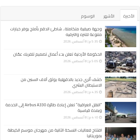
الأخيرة
الأشهر
الوسوم
وجهة صيفية متكاملة.. شاطئ الدقم بأملج يوفر خيارات
متنوعة للتنزه والترفيه
5:35 م | 8 أغسطس، 2026
الحكومة الأردنية تعلن بدء أعمال تصميم تلفريك عمّان
5:05 م | 8 أغسطس، 2026
كشف أثري جديد بالدقهلية يوثق آلاف السنين من
الاستيطان البشري
4:35 م | 8 أغسطس، 2026
“النقل العراقية” تعلن إعادة طائرة Airbus A330 إلى الخدمة
وبمدة قياسية
4:10 م | 8 أغسطس، 2026
افتتاح فعاليات النسخة الثانية من مهرجان موسم الكيطنة
بموريتانيا