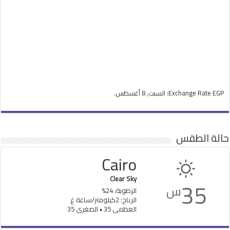
EGP
Exchange Rate
: السبت, 8 أغسطس.
حالة الطقس
Cairo
Clear Sky
35
س
الرطوبة: 24%
الرياح: 2كيلومتر/ساعة غ
العظمى 35 • الصغرى 35