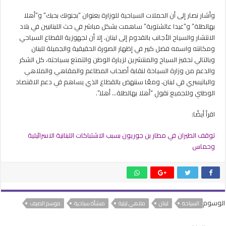
وأشار نصار إلى أن الحملات السياحية للوزارة بعنوان “بجنونك بحبك” و”أهلا
بهالطلة” و”عيدا عالشتوية” ساهمت بشكل مباشر في حث اللبنانيين في بلاد
الانتشار والسياح الأجانب بالقدوم إلى لبنان. إلا أن لجهوزية القطاع السياحي
ومكانته واسمه فضل كبير في إظهار الصورة الحقيقية والجميلة للبنان
وبالتالي تحفيز السياح والمنتشرين لزيارة الوطن والتمتع بسياحته، كل الشكر
والدعم من وزارة السياحة لنقابة أصحاب المطاعم والمقاهي والملاهي
والباتيسري في لبنان، ومعًا سننهض بالقطاع الذي يساهم في دعم الاقتصاد
الوطني وللجميع نقول “أهلا بهالطلة… أهلا”.
اقرأ أيضًا:
توقف الطيران في مطار بن جوريون بسبب الاشتباكات اللبنانية الاسرائيلية
وحماس
الوسوم
السياحة
لبنان
ملاهي ليلية
منشأة سياحية
موسم الصيف