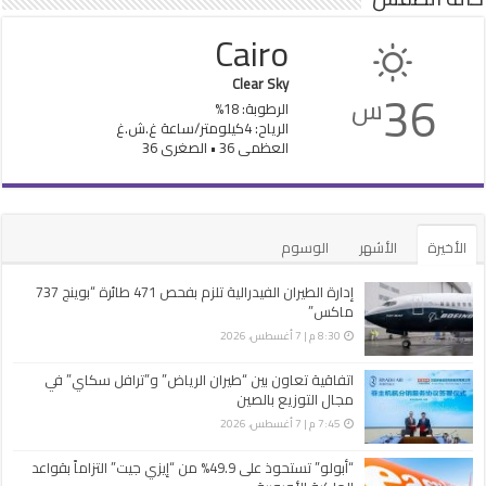
Cairo
Clear Sky
36
س
الرطوبة: 18%
الرياح: 4كيلومتر/ساعة غ.ش.غ
العظمى 36 • الصغرى 36
الأخيرة
الأشهر
الوسوم
إدارة الطيران الفيدرالية تلزم بفحص 471 طائرة “بوينج 737
ماكس”
8:30 م | 7 أغسطس، 2026
اتفاقية تعاون بين “طيران الرياض” و”ترافل سكاي” في
مجال التوزيع بالصين
7:45 م | 7 أغسطس، 2026
“أبولو” تستحوذ على 49.9% من “إيزي جيت” التزاماً بقواعد