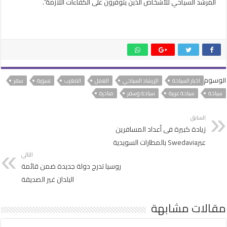
المرشد السياحي للأشخاص الذين يتوفرون على الكفاءات اللازمة”.
الوسوم
اخبار السياحة
الإرشاد السياحي
العمل
المغرب
تسوية
سفر
سياحة
سياحة عربية
سياحة وسفر
مبادرة
السابق
زيادة كبيرة فى أعداد المسافرين
عبرSwedavia بالمطارات السويدية
التالي
روسيا تدرج دولة جديدة ضمن قائمة
البلدان غير الصديقة
مقالات مشابهة