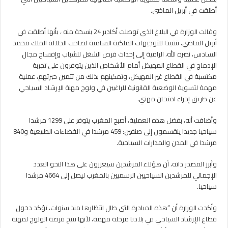
السياحي
أطلقت في أبريل الماضي.
مغلقة
وقالت الوزارة في البلاغ الذي توصلت أكادير 24 بنسخة منه ، بأنها أطلقت في
أبريل الماضي، تنفيذا للتوجيهات الملكية السامية لصاحب الجلالة الملك محمد
السادس، نصره الله، الرامية إلى إحداث فرص الشغل للشباب وإفساح مجال
الإدماج في القطاع المهيكل أمام الأشخاص الذين يتوفرون على تجربة
مكتسبة في القطاع غير المهيكل، وتمكينهم بذلك من تثمين خبرتهم، عملية
مهمة لتسوية الوضعية القانونية للراغبين في ولوج مهنة الإرشاد السياحي
عن طريق إجراء امتحان مهني.
وأضافت أنه، بفضل هذه العملية، أصبح المغرب يتوفر على 1299 مرشدا
سياحيا جديدا ينقسمون إلى صنفين: 459 مرشدا في الفضاءات الطبيعية و840
مرشدا في المدن والمدارات السياحية.
وأبرز المصدر ذاته، أن هؤلاء المرشدين سيعززون على هذا النحو العدد
الإجمالي للمرشدين السياحيين الرسميين بالمغرب ليصل إلى 4664 مرشدا
سياحيا.
وأكدت الوزارة أن “هذه المبادرة التي طال انتظارها منذ سنوات، تؤكد دخول
قطاع الإرشاد السياحي في بلادنا مرحلة مهمة، لأنها تتيح فرصة الولوج لمهنة