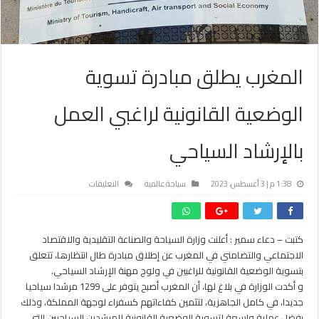
المغرب يطلق مبادرة تسوية
الوضعية القانونية لراغبي العمل
بالإرشاد السياحي
على
1:38 م | 3 أغسطس، 2023
سياحة عالمية
التعليقات
المغرب
يطلق
مبادرة
كتبت – دعاء سمير : أعلنت وزارة السياحة والصناعة التقليدية والاقتصاد
تسوية
الاجتماعي والتضامني في المغرب عن إطلاق مبادرة طال انتظارها، تتعلق
الوضعية
القانونية
بتسوية الوضعية القانونية للراغبين في ولوج مهنة الإرشاد السياحي.
لراغبي
و أكدت الوزارة في بلاغ لها، أن المغرب أصبح يتوفر على 1299 مرشدا سياحيا
العمل
جديدا، في كامل الجاهزية، لتثمين كفاءاتهم كسفراء لوجهة المملكة، وذلك
بالإرشاد
بفضل عملية واسعة لتسوية الوضعية القانونية للمرشدين السياحيين التي