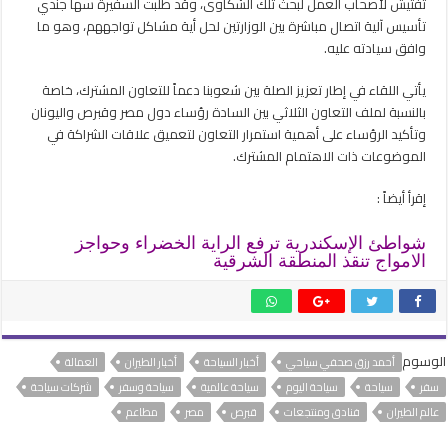
تفتيش لأصحاب العمل لبحث تلك الشكاوى، وقد طلبت السفيرة سها جندي
تأسيس آلية اتصال مباشرة بين الوزارتين لحل أية مشاكل تواجههم، وهو ما
وافق سيادته عليه.
يأتي اللقاء في إطار تعزيز الصلة بين شعوبنا دعماً للتعاون المشترك، خاصة
بالنسبة لملف التعاون الثلاثي بين السادة رؤساء دول مصر وقبرص واليونان
وتأكيد الرؤساء على أهمية استمرار التعاون لتعميق علاقات الشراكة في
الموضوعات ذات الاهتمام المشترك.
إقرأ أيضاً :
شواطئ الإسكندرية ترفع الراية الخضراء وحواجز
الامواج تنقذ المنطقة الشرقية
الوسوم
أحمد رزق صحفي سياحي
أخبار السياحة
أخبار الطيران
العمالة
سفر
سياحة
سياحة اليوم
سياحة عالمية
سياحة وسفر
شركات سياحة
عالم الطيران
فنادق ومنتجعات
قبرص
مصر
مطاعم