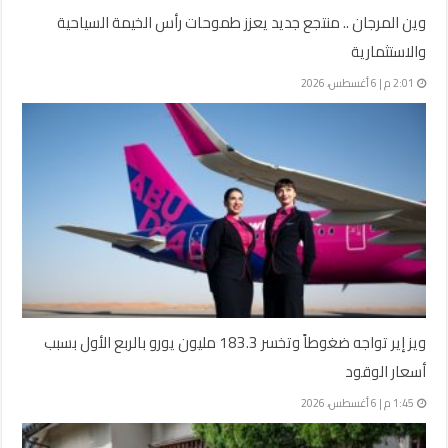
وين المرجان .. منتجع جديد يعزز طموحات رأس الخيمة السياحية
والاستثمارية
2:01 م | 6 أغسطس، 2026
ويز إير تواجه ضغوطاً وتخسر 183.3 مليون يورو بالربع الأول بسبب
أسعار الوقود
1:45 م | 6 أغسطس، 2026