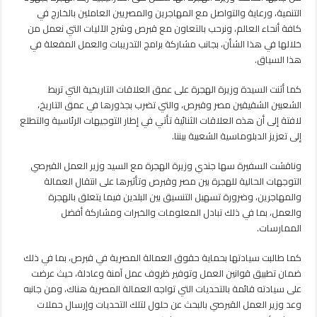
التنمية، ورعاية والتواصل مع المهاجرين والمصريين العاملين بالخارج في
كافة أنحاء العالم، ونرحب بالتعاون مع قبرص وشرح الآليات التي نعمل من
خلالها في هذا الشأن، بجانب مشاركة برامج التدريبات والعمل المفعلة في
هذا السياق.
كما أثنت السيدة وزيرة الهجرة على عمق العلاقات التاريخية التي تربط
الشعبين الشقيقين مصر وقبرص، والتي تضرب بجذورها في عمق التاريخ،
لافتة إلى أن هذه العلاقات الثنائية تأتي في إطار التوجيهات الرئاسية والتطلع
إلى تعزيز الدبلوماسية الشعبية بيننا.
وناقشت السفيرة سها جندي وزيرة الهجرة مع السيد وزير العمل القبرصي
التوجهات الحالية للهجرة بين مصر وقبرص وتأثيرها على انتقال العمالة
والمهاجرين، وضرورة تسهيل التنسيق بين البلدين فيما يتعلق بالهجرة
والعمل، بما في ذلك تبادل المعلومات والخبرات ومشاركة أفضل
الممارسات.
كما طالبت سيادتها بحماية حقوق العمالة المصرية في قبرص، بما في ذلك
ضمان تطبيق قوانين العمل وتوفير ظروف عمل آمنة وعادلة، حيث عرضت
على سيادته قائمة بالتحديات التي تواجه العمالة المصرية هناك، ومن جانبه
وعد وزير العمل القبرصي بالبحث عن حلول لتلك التحديات وإرسال حملات