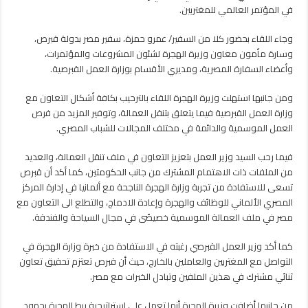
في
في المؤتمر العالمي للمغتربين.
مجال
نقل
وجاء اللقاء بحضور كلا من السفير/ عمرو حمزة، سفير مصر بدولة قبرص،
العمالة
وسارة مأمون معاون وزيرة الهجرة لشئون المشروعات والمؤتمرات،
مغلقة
وأعضاء السفارة المصرية، ومديري الأقسام بوزارة العمل القبرصية.
ومن جانبها استهلت وزيرة الهجرة اللقاء بالترحيب بكافة أشكال التعاون مع
وزارة العمل القبرصية فيما يتعلق بتنقل العمالة، وتوفير المزيد من فرص
العمل الموسمية والدائمة في مختلف المجالات للشباب المصري.
فيما رحب السيد وزير العمل بتعزيز التعاون في ملف تنقل العمالة، والعديد
من الملفات ذات الاهتمام المشترك من جانب الحكومتين، كما أكد أن قبرص
تسعى للاستفادة من تجربة وزارة الهجرة الناجحة مع ألمانيا في إدارة المركز
المصري الألماني للوظائف والهجرة وإعادة الادماج، والتطلع الى التعاون مع
مصر في ملف العمالة الموسمية خصيصًى في مجال السياحة والفندقة.
كما أكد وزير العمل القبرصي رغبته في الاستفادة من خبرة وزارة الهجرة في
التواصل مع المغتربين والعاملين بالخارج، حيث أن قبرص تعتزم تحقيق تعاون
ثنائي مشترك في هذين الملفين وتبادل الخبرات مع مصر.
من جانبها أضافت وزيرة الهجرة أنها تعمل على استراتيجية ربط الهجرة بجهود