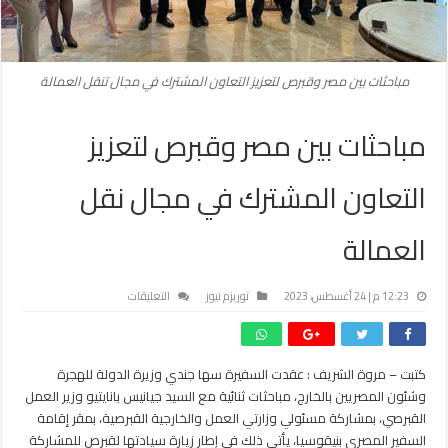
مباحثات بين مصر وقبرص لتعزيز التعاون المشترك في مجال تنقل العمالة
مباحثات بين مصر وقبرص لتعزيز
التعاون المشترك في مجال نقل
العمالة
على
12:23 م | 24 أغسطس، 2023
توريزم نيوز
التعليقات
مباحثات
بين
مصر
كتبت – مروة الشريف : عقدت السفيرة سها جندي وزيرة الدولة للهجرة
وقبرص
وشئون المصريين بالخارج، مباحثات ثنائية مع السيد جيانيس بانايتيو وزير العمل
لتعزيز
التعاون
القبرصي، بمشاركة مسئولي وزارتي العمل والخارجية القبرصية، بمقر إقامة
المشترك
السفير المصري بنيقوسيا، يأتي ذلك في إطار زيارة سيادتها لقبرص للمشاركة