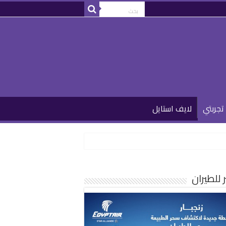
تجربتي
لايف استايل
للطيران