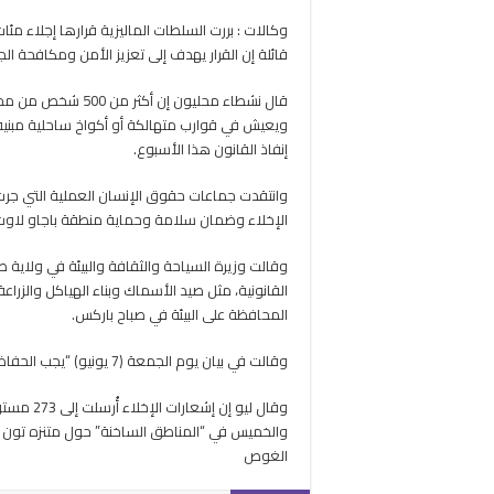
تبر
وكالات : بررت السلطات الماليزية قرارها إجلاء مئا
قر
قائلة إن القرار يهدف إلى تعزيز الأمن ومكافحة الج
بإج
بد
الب
قال نشطاء محليون إ
من
ويعيش في قوارب متهالكة أو أكواخ ساحلية مبنية 
من
إنفاذ القانون هذا الأسبوع.
بس
صب
وانتقدت جماعات حقوق الإنسان العملية التي جر
مغ
الإخلاء وضمان سلامة وحماية منطقة باجاو لاوت
وقالت وزيرة السياحة والثقافة والبيئة في ولاية صب
القانونية، مثل صيد الأسماك وبناء الهياكل والزرا
المحافظة على البيئة في صباح باركس.
وقالت في بيان يوم الجمعة (7 يونيو) “يجب الحفاظ على سيادة قوانين البلاد في هذه القضية”.
والخميس في “المناطق الساخنة” حول متنزه تون
الغوص