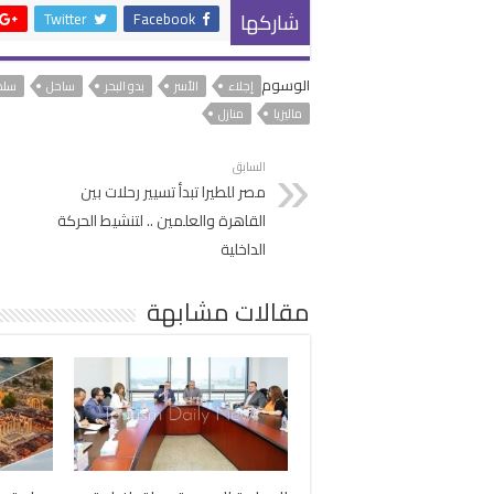
شاركها
Twitter
Facebook
الوسوم
إجلاء
الأسر
بدو البحر
ساحل
سلط
ماليزيا
منازل
السابق
مصر للطيرا تبدأ تسيير رحلات بين
القاهرة والعلمين .. لتنشيط الحركة
الداخلية
مقالات مشابهة