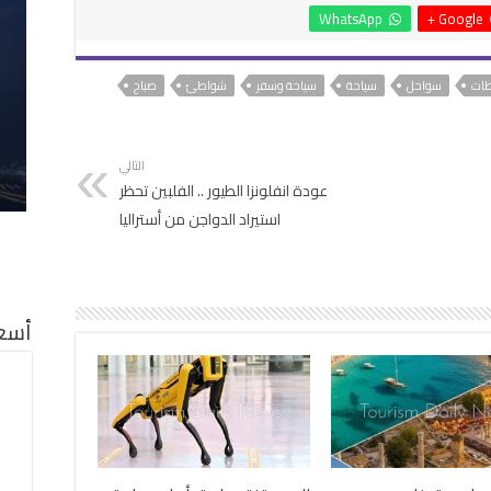
WhatsApp
Google +
ات
سواحل
سياحة
سياحة وسفر
شواطئ
صباح
التالي
عودة انفلونزا الطيور .. الفلبين تحظر
استيراد الدواجن من أستراليا
أسعا