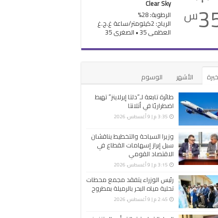
Clear Sky
3
س
الرطوبة: 28%
الرياح: 2كيلومتر/ساعة غ.ج.غ
العظمى 35 • الصغرى 35
خيرة
الأشهر
الوسوم
طائرة تابعة لـ”دلتا إيرلاينز” تهبط
اضطراريًا في أتلانتا
3:35 م | 9 أغسطس، 2026
وزيرا السياحة والتخطيط يناقشان
سبل إبراز إسهامات القطاع في
الاقتصاد القومي
3:15 م | 9 أغسطس، 2026
رئيس الوزراء يتفقد مجمع محطات
تحلية مياه البحر بالرميلة بمطروح
2:45 م | 9 أغسطس، 2026