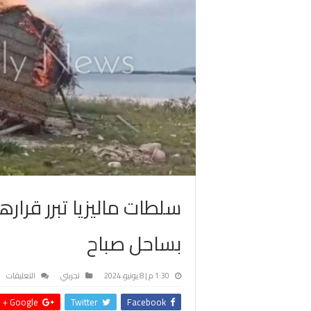
سلطات ماليزيا تبرر قرارها
بساحل صباح
عل
1:30 م | 8 يونيو، 2024
تجربتي
التعليقات
سل
Google +
Twitter
Facebook
مال