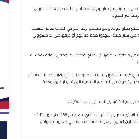
ر
ت من بدو البحر من منازلهم قبالة ساحل ولاية صباح هذا الأسبوع،
ارها
ريمة عبر الحدود.
لاء
و
حر
ن أكثر من 500 شخص من مجتمع باجاو لاوت، وهو مجتمع يرتاد البحر في الغالب عديم الجنسية
على ركائز متينة، شهدوا هدم منازلهم أو حرقها على يد مسؤولي
ازلهم
احل
اح
ت في منطقة سيمبورنا في صباح، ودعت الحكومة إلى وقف عمليات
لقة
.
اح، كريستينا ليو، إن السلطات مخولة باتخاذ إجراءات ضد الأنشطة غير
عة دون تصريح، في المناطق المحمية التي تسيطر عليها وكالة
وقال ليو إن إشعارات الإخلاء أُرسلت إلى 273 مستوطنة غير مصرح بها الشهر الماضي، مع هدم 138 مبنى بين الثلاثاء
 ساكاران البحري، وهو منطقة جذب سياحي معروفة بمواقع