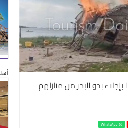
أهلا
 بإجلاء بدو البحر من منازلهم
ى
طات
WhatsApp
يزيا