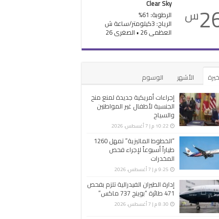
Clear Sky
2
س
الرطوبة: 61%
الرياح: 3كيلومتر/ساعة ش
العظمى 26 • الصغرى 26
خيرة
الأشهر
الوسوم
إجراءات أمريكية جديدة لمنع منح
الجنسية لأطفال غير المواطنين
والسياح
10:22 م | 7 أغسطس، 2026
“الخطوط الماليزية” تمهل 1260
طياراً أسبوعاً لإجراء فحص
المخدرات
9:25 م | 7 أغسطس، 2026
إدارة الطيران الفيدرالية تلزم بفحص
471 طائرة “بوينج 737 ماكس”
8:30 م | 7 أغسطس، 2026