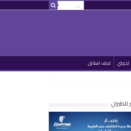
تجربتي
لايف استايل
للطيران