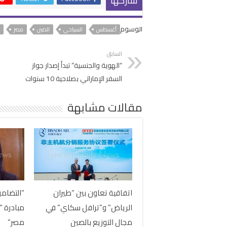
شاركها
الوسوم
أغسطس
السياحي
الصين
مصر
السابق
“الهوية والجنسية” تبدأ إصدار جواز
السفر الإماراتي بصلاحية 10 سنوات
مقالات مشابهة
اتفاقية تعاون بين “طيران
“التضامن
الرياض” و”ترافل سكاي” في
مبادرة “ب
مجال التوزيع بالصين
مصر”