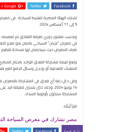
Google +
Twitter
Facebook
تشارك الهيئة المصرية لتنشيط السياحة، في معرض 
9 إلى 11 أغسطس 2024.
وبحسب منشور دوري لغرفة الفنادق تم تعميمه ع
في معرض “شيان” السياحي بالصين هو تعزيز التعاو
شرف المعرض حيث سيخصص لها مساحة لتنظيم عروض
المنشآت الفندقية أو بإحدى وسائل الدفع الغير نقد
وفي حال رغبة أي فندق في المشاركة بالمعرض فع
14 يوليو 2024، وذلك حتى يتسنى للغرفة ا
المشاركة ستكون بأولوية السداد.
اقرأ أيضًا:
مصر تشارك في معرض السياحة الدولي “Top Resa” بباريس سبتمب
Twitter
Facebook