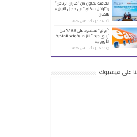
اتفاقية تعاون بين “طيران الرياض”
و”ترافل سكاي” في مجال التوزيع
بالصين
7:45 م | 7 أغسطس، 2026
“أبولو” تستحوذ على 49.9% من
“إيزي جيت” التزاماً بقواعد الملكية
الأوروبية
6:55 م | 7 أغسطس، 2026
نا على فيسبوك