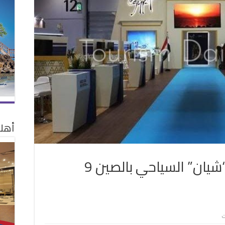
أهلا
مصر تشارك فى معرض “شيان” السياحي بالصين 9
على
ت