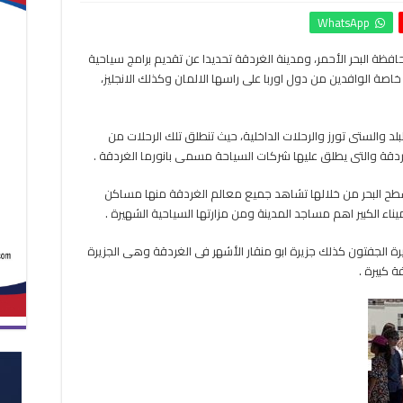
جولات
WhatsApp
الستى
تورز
ة البحر الأحمر، ومدينة الغردقة تحديدا عن تقديم برامج سياحية
والرحلات
خاصة الوافدين من دول اوربا على راسها الالمان وكذلك الانجليز،
..
شركات
السياحة
تنظم
د والستى تورز والرحلات الداخلية، حيث تنطلق تلك الرحلات من
رحلات
دقة والتى يطلق عليها شركات السياحة مسمى بانورما الغردقة .
على
كورنيش
سطح البحر من خلالها تشاهد جميع معالم الغردقة منها مساكن
الغردقة
يناء الكبير اهم مساجد المدينة ومن مزارتها السياحية الشهيرة .
مغلقة
رة الجفتون كذلك جزيرة ابو منقار الأشهر فى الغردقة وهى الجزيرة
 كبيرة .