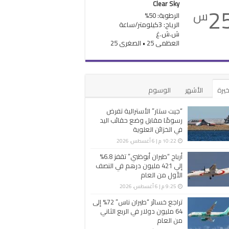
Clear Sky
2
س
الرطوبة: 50%
الرياح: 3كيلومتر/ساعة
ش.ش.غ
العظمى 25 • الصغرى 25
خيرة
الأشهر
الوسوم
“جيت ستار” الأسترالية تفرض
رسومًا مقابل وضع حقائب اليد
في الخزائن العلوية
10:22 م | 6 أغسطس، 2026
أرباح “طيران أبوظبي” تقفز 6.8%
إلي 421 مليون درهم في النصف
الأول من العام
9:25 م | 6 أغسطس، 2026
تراجع خسائر “طيران ناس” 72% إلى
64 مليون دولار في الربع الثاني
من العام