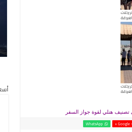
م رحلات
لغردقة
م رحلات
أسعا
لغردقة
WhatsApp
Google +