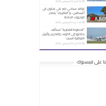
8:30 م | 6 أغسطس، 2026
توافد سياحي كبير على عجلون في
أغسطس.. و”التلفريك” يتصدر
الوجهات الجاذبة
7:45 م | 6 أغسطس، 2026
“الخطوط القطرية” تستأنف
رحلاتها إلى الكويت والبحرين وأربيل
العراقية السبت
6:00 م | 6 أغسطس، 2026
نا على فيسبوك