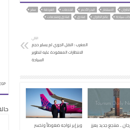
الطيران
الاستثمار
البحر الأحمر
الخدمات
الغردقة
سفر
ات سياحة
عالم الطيران
فنادق
فنادق ومنتجعات
التالي
المغرب : النقل الجوي لم يساير حجم
الانتظارات المعقودة عليه لتطوير
السياحة
EGP
حال
جان .. منتجع جديد يعزز
ويز إير تواجه ضغوطاً وتخسر