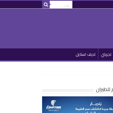
تجربتي
لايف استايل
للطيران