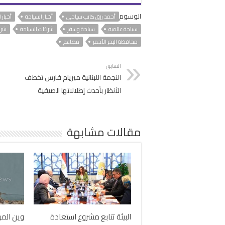
الوسوم
أحمد رزق كاتب سياحي
أخبار السياحة
أخبار 
سياحة عالمية
سياحة وسفر
شركات السياحة
شرك
محافظة البحر الأحمر
مطاعم
السابق
النجمة اللبنانية ميريام فارس تخطف
الأنظار بأحدث إطلالاتها الصيفية
مقالات مشابهة
البيئة تتابع مشروع استعادة
وين المر