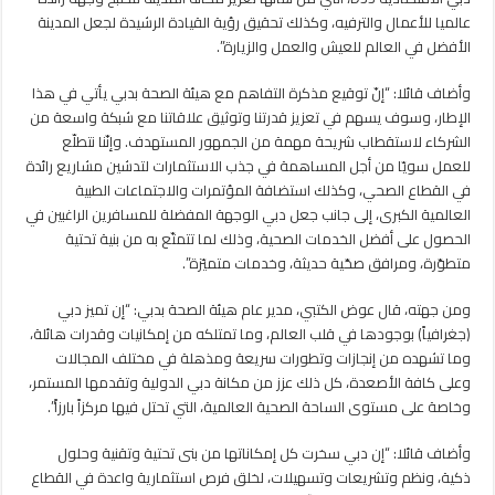
عالميا للأعمال والترفيه، وكذلك تحقيق رؤية القيادة الرشيدة لجعل المدينة
الأفضل في العالم للعيش والعمل والزيارة”.
وأضاف قائلا: “إنّ توقيع مذكرة التفاهم مع هيئة الصحة بدبي يأتي في هذا
الإطار، وسوف يسهم في تعزيز قدرتنا وتوثيق علاقاتنا مع شبكة واسعة من
الشركاء لاستقطاب شريحة مهمة من الجمهور المستهدف. وإنّنا نتطلّع
للعمل سويّا من أجل المساهمة في جذب الاستثمارات لتدشين مشاريع رائدة
في القطاع الصحي، وكذلك استضافة المؤتمرات والاجتماعات الطبية
العالمية الكبرى، إلى جانب جعل دبي الوجهة المفضلة للمسافرين الراغبين في
الحصول على أفضل الخدمات الصحية، وذلك لما تتمتّع به من بنية تحتية
متطوّرة، ومرافق صحّية حديثة، وخدمات متميّزة”.
ومن جهته، قال عوض الكتبي، مدير عام هيئة الصحة بدبي: “إن تميز دبي
(جغرافياً) بوجودها في قلب العالم، وما تمتلكه من إمكانيات وقدرات هائلة،
وما تشهده من إنجازات وتطورات سريعة ومذهلة في مختلف المجالات
وعلى كافة الأصعدة، كل ذلك عزز من مكانة دبي الدولية وتقدمها المستمر،
وخاصة على مستوى الساحة الصحية العالمية، التي تحتل فيها مركزاً بارزاً”.
وأضاف قائلا: “إن دبي سخرت كل إمكاناتها من بنى تحتية وتقنية وحلول
ذكية، ونظم وتشريعات وتسهيلات، لخلق فرص استثمارية واعدة في القطاع