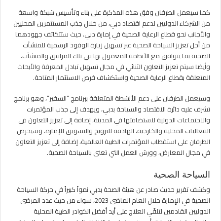
كما سيعمل الطرفان وفق هذه المذكرة على بناء وتأسيس شبكة واسعة
من الشركاء الدوليين لدعم اقتصاد دبي، من خلال جذب المستثمرين المحليين
والأجانب نحو قطاع الرعاية الصحية في إمارة دبي. حيث ستتكاتف جهودهما
من أجل تعزيز السياحة الصحية عبر تسهيل زيارة الوفود الرسمية للمنشآت
الصحية بما يتوافق مع الأنظمة المعمول بها في تلك المرافق والمنشآت.
وأيضا سيتم تعزيز التعاون الثنائي في مجال تسهيل تبادل المعرفة والأبحاث
المتعلقة بقطاع الرعاية الصحية واستكشاف فرص الاستثمار المتاحة.
وسيعمل الطرفان على دعم الأنشطة المتعلقة ببرنامج “السفير”، وهو برنامج
تشرف عليه دائرة الاقتصاد والسياحة بدبي، ويهدف إلى جذب المؤتمرات
والاجتماعات الدولية لاستضافتها في المدينة، إضافة إلى تعزيز التعاون في
الفعاليات المحلية والخارجية، الهادفة للترويج والتسويق للإمارة. وسيحرص
الطرفان على استقطاب المؤتمرات الطبية العالمية، إضافة إلى تعزيز التعاون
في مجال المعارض، وورش العمل التي تعنى بالسياحة الصحية.
السياحة الصحية
وكشف تقرير حديث صادر عن هيئة الصحة بدبي نمواً كبيراً في حركة السياحة
الصحية في الإمارة خلال العام الماضي 2023، سواء من حيث عدد المرضى
الدوليين القادمين لتلقّي العلاج على أيد أفضل الكوادر الطبية المحلية