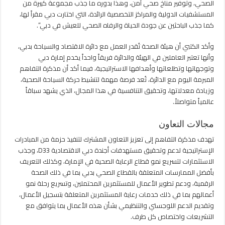
الصحي، وتوفير مناخ صحي آمن، وهذا بدوره ما جذب مجموعة كبيرة من
المستشفيات الدولية والمراكز التخصصية الرائدة، التي اختارت دبي مقراً لها،
كما جذب الباحثين عن جودة الحياة والرفاه الصحي للعيش في دبي”.
وأكد الكتبي أن هيئة الصحة تُقدر العمل مع دائرة الاقتصاد والسياحة بدبي،
وأنها تعتبر العاملين في الهيئة والدائرة فريقاً واحداً يخدم إمارة دبي
وتوجهاتها وتطلعاتها وأهدافها الاستراتيجية، فيما أكد أن مذكرة التفاهم
المبرمة اليوم مع الدائرة، تُعد فرصة مهمة لتنشيط حركة السياحة الصحية،
وزيادة معدلاتها، وتحقيق التنافسية في هذا المجال، الذي يشهد سباقاً
عالمياً متواصلاً.
مجالات التعاون
تهدف مذكرة التفاهم إلى تعزيز التعاون المشترك لتنفيذ حزمة من المبادرات
الإستراتيجية لدعم وتحقيق مستهدفات أجندة دبي الاقتصادية D33، وجذب
الاستثمارات لتسريع نمو قطاع الرعاية الصحية في الإمارة، وكذلك التعريف
بأفضل الممارسات المتعلقة بالقطاع الصحي بدبي بما في ذلك الصحة
الرقمية، ودعم تطوير الأعمال للمستثمرين المحتملين، وتسريع رحلة نمو
أعمالهم بما في ذلك خدمات رعاية المستثمرين المتعلقة بتسجيل الأعمال،
وتقديم الدعم اللوجستي والتنظيمي بشأن هذه الأعمال بما يتوافق مع
التشريعات واختصاص كل طرف.