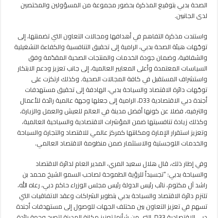
الصحة بدبي بتوقيع المذكرة بحضور مجموعة من المسؤولين والمختصين
لدى الجانبين.
واستندت مذكرة التفاهم في أهدافها ومجالات التعاون التي تضمنتها، إلى
توجّهات هيئة الصحة بدبي، الرامية إلى تحقيق التنافسية والكفاءة التشغيلية
والشفافية، وضمان جودة الخدمات والمنتجات الصحية المقدّمة وفق
السياسات المعتمدة وأعلى المعايير العالمية، إلى جانب تعزيز ودعم الابتكار
واستشراف المستقبل في كافة المجالات الصحية. وكذلك ارتكزت على
توجّهات دائرة الاقتصاد والسياحة بدبي، الهادفة إلى تحقيق مستهدفات
أجندة دبي الاقتصادية D33، الرامية إلى جعلها وجهة عالمية رائدة للأعمال
والترفيه، فضلا عن كونها أفضل مدينة في العالم للعيش والعمل والزيارة،
وكذلك زيادة تنافسيتها ضمن المؤشرات الاقتصادية والسياحية العالمية،
وتعزيز استقرار الإمارة ومكانتها كمركز عالمي للاقتصاد والتجارة والسياحة
والخدمات اللوجستية والاستثمار ضمن منظومة الاقتصاد العالمي.
وفي إطار ذلك، قال هلال سعيد المري، المدير العام لدائرة الاقتصاد
والسياحة بدبي: “تجسيداً للرؤية الطموحة لصاحب السمو الشيخ محمد بن
راشد آل مكتوم، نائب رئيس الدولة رئيس مجلس الوزراء حاكم دبي، رعاه الله،
تلتزم دائرة الاقتصاد والسياحة بدبي بتطوير الشراكات وعقد الاتفاقيات التي
تسهم في تعزيز التعاون بين مختلف الجهات للوصول إلى مستهدفات أجندة
دبي الاقتصادية D33، التي من شأنها تعزيز مكانة المدينة لتصبح وجهة رائدة