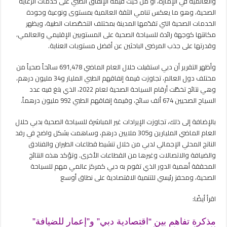
والعالمية في الإمارة، أو من حيث قيمة الإنفاق الطبي على خدمات الرعاية
الصحية، وهو ما يعكس تنامي الثقة العالمية بمستوى ونوعية وجودة
الخدمات الصحية التي تقدّمها المدينة بمختلف التخصّصات الطبية، ويظهر
مكانتها كوجهة رائدة للسياحة الصحية على المستويين الإقليمي والعالمي،
وقدرتها على جذب المرضى الباحثين عن أفضل مستويات العناية.
وأظهر التقرير أن دبي استقبلت خلال العام الماضي 691,478 سائحاً صحياً من
مختلف دول العالم، تجاوزت قيمة إنفاقهم الطبي المليار و34 مليون درهم،
وهي نتائج تخطّت أرقام السياحة الصحية لعام 2022، الذي بلغ فيه عدد
السياح الصحيين 674 ألف سائح، وقيمة إنفاقهم الطبي 992 مليون درهماً.
بالإضافة إلى ذلك، تجاوزت الإيرادات غير المباشرة للسياحة الصحية بدبي خلال
العام الماضي المليارين و305 ملايين درهم، وساهمت بشكل واضح في رفد
الناتج المحلي الإجمالي لدبي من خلال تنشيط قطاعات الطيران والفنادق
والضيافة والاتصالات وغيرها من القطاعات الأخرى. وتؤكد هذه النتائج
المحققة أهمية الدور الذي تقوم به دبي كمركز عالمي مهم للسياحة
الصحية، ومحفز رئيسي للتنمية الاقتصادية على نطاق أوسع
اقرأ أيضًا:
مذكرة تفاهم بين “اقتصادية دبي” و”إعمار للضيافة”