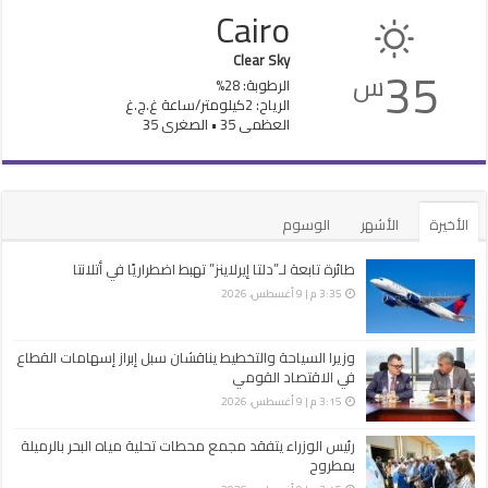
Cairo
Clear Sky
35
س
الرطوبة: 28%
الرياح: 2كيلومتر/ساعة غ.ج.غ
العظمى 35 • الصغرى 35
الأخيرة
الأشهر
الوسوم
طائرة تابعة لـ”دلتا إيرلاينز” تهبط اضطراريًا في أتلانتا
3:35 م | 9 أغسطس، 2026
وزيرا السياحة والتخطيط يناقشان سبل إبراز إسهامات القطاع
في الاقتصاد القومي
3:15 م | 9 أغسطس، 2026
رئيس الوزراء يتفقد مجمع محطات تحلية مياه البحر بالرميلة
بمطروح