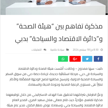
مذكرة تفاهم بين “هيئة الصحة”
و”دائرة الاقتصاد والسياحة” بدبي
على
8:30 م | 18 سبتمبر، 2024
سياحة عالمية
التعليقات
مذكرة
تفاهم
بين
كتبت- سها ممدوح – وكالات: أسّست هيئة الصحة ودائرة الاقتصاد
“هيئة
والسياحة في دبي، مرحلة استثنائية جديدة، لزيادة حصة دبي من سوق السفر
الصحة”
و”دائرة
والسياحة الصحية الدولية، وترسيخ مكانتها لتصبح الوجهة المفضّلة والأكثر
الاقتصاد
تميّزاً على مستوى الرعاية الصحية وجودة الحياة والسعادة.
والسياحة”
بدبي
وعزّز الطرفان شراكتهما لتحقيق هذا الهدف الاستراتيجي من خلال توقيعهما
مغلقة
مذكرة تفاهم، مؤخراً، حيث قام معالي هلال سعيد المري، المدير العام
لدائرة الاقتصاد والسياحة بدبي، وسعادة عوض صغيّر الكتبي، مدير عام هيئة