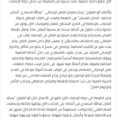
التي تصنع ذاكرة جمعية، لتمد جسوراً من المعرفة عن جمال دولة الإمارات.”
وأضاف أبو الفتوح: “يرتكز معرض الفنان الإماراتي “عبدالله السعدي: أماكن
للذاكرة.. أماكن للنسيان” على الطبيعة والبحث في التراث الوطني لدولة
الإمارات، بالإضافة إلى التاريخ الشخصي للفنان واليوميات التي يوثق من
خلالها رحلات تتراوح بين أمكنة عديدة عبر مسيرة أربعين عاماً. ولعلّ طريقة
العرض باستحضار وإعادة إنشاء استوديو الفنان في البندقية؛ بعثت في
المتلقي روح الاكتشاف والتساؤل، إذ يعيش الزائر داخل العمل الفني، وثم
يبحث هو عن الأشياء المخفية، ويمضي في مسارٍ لا يخلو من التأمّل والحوار
الإنساني الممتد على مدى عقود، فالسعدي من خلال أعمالهِ التركيبية
وبرؤاه المفاهيمية المرتبطة أساساً بالمرجعيات القديمة والبيئة والذاكرة
المكانية والبيئية، يقدّم أعمالاً فنية تشهد على تاريخ قريب متعدّد الطبقات
للفن الإماراتي المعاصر، ويحمل في الوقت نفسه أصولاً موغلة في القدم
وارتباطاً تاريخياً بالغ الوضوح مع مراحل إبداع الشعراء القدامى من شبه
الجزيرة العربية من حيث الارتباط بالطبيعة والمكان الجغرافي ورحلات التأمل
والإلهام الفني”.
وعن الطبيعة في دولة الإمارات التي تظهر في الأعمال قال أبو الفتوح: “يستند
الفنان عبدالله السعدي في أعماله على الرحلات التي يوثقها بالكتابة وجماليات
الشعر العربي والحيوانات، مستلهماً من الطبيعة مادته الخام التي تنصهر عبر
وسائط فنية متنوعة وأعمال تركيبية ملهِمة، مدفوعاً بقوة توجيهية مهمة