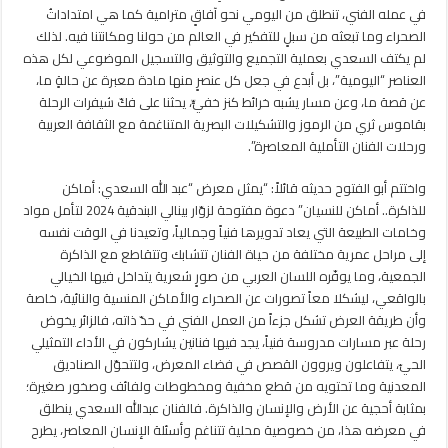
في عمله الفني، تنطلق من اليومي نحو آفاقٍ مترامية كما هي امتداداتُ
الصحراء وما تبعثه من سبلٍ للتفكير في العالم من حولنا ومكانتنا فيه. لذلك
لم يكتف السعدي بعملية التجميع والتوثيق والتسجيل الموضوعي لكل هذه
العناصر “اليومية”، بل أبدع في جعل كل عنصرٍ منها مادة معبرة عن حالةٍ ما،
عن قصة ما، وعن مسار يشبه خرائط كنز خفيٍّ، يحثنا على فكّ شيفرات الرحلة
بقاموس ثري من الرموز والتشكيلات البصرية المتناغمة مع الثقافة العربية
ورحلات الفنان التأملية المعاصرة”.
واختتم أبو الفتوح حديثه قائلاً: “يمثل معرض “عبد الله السعدي: أماكن
للذاكرة.. أماكن للنسيان” دعوة مفتوحة لزوّار بينالي البندقية 2024 لتأمل مواد
وخامات الطبيعة التي يعاد تدويرها فنياً وجمالياً، وتعيدنا في الوقت نفسه
إلى مراحل عمرية مختلفة من حياة الفنان تتشابك وتتقاطع مع الذاكرة
الجمعية، وما يوفّره اللسان العربي من صورٍ شعرية يتداخل فيها الخيالي
بالواقعي، ليشكلا معاً تصورات عن الصحراء والأماكن المنسية والنائية، خاصة
وأن طريقة العرض تشكل جزءاً من العمل الفني في حدّ ذاته، فالزائر يخوض
رحلة عبر مسارات مدروسة فنياً، يجد فيها فنانين يشاركون في الأداء التمثيلي
الحيّ، يتفاعلون ويروون القصص في فضاء المعرض، ولتتحوّل الصناديق
المعدنية وما تحتويه من قطع مخفية ومخطوطات ولفائف وصخور صغيرة؛
بمثابة أحجية عن الأرض والإنسان والذاكرة. فالفنان عبدالله السعدي ينطلق
في معرضه هذا، من خصوصية محلية تتناغم وأسئلة الإنسان المعاصر، يطرح