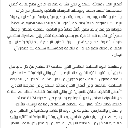
في
أعمال الفنان عبدالله السعدي الذي يشارك بمعرض فردي يضمُّ ثمانية أعمال
بينالي
مفاهيمية تجسد رحلاته ويومياته المرتبطة بالذاكرة والمكان من خرائط
البندقية
وأحجار ولفائف ورسومات ومنحوتات وصور فوتوغرافية من تضاريس دولة
2024
الإمارات المتنوعة، خالقاً بذلك حواراً موسّعاً مع المشاهد الطبيعية، تحديداً
مغلقة
موطنه خورفكان، بما يظهر تأمّلاً حداثياً مع الذاكرة الثقافية للمكان، وعملاً
مميزاً في تقديمِ تلك الذاكرة عبر رحلاتٍ شخصية تقدِّم رؤى معاصرة، تستدعي
طرح أسئلة وقراءات جديدة، في سياق التجارب الإبداعية الإماراتية وتضاريسها
المميزة , وذلك بدعم من وزارة الثقافة ومؤسسة سلامة بنت حمدان آل
نهيان .
وبمناسبة اليوم السياحة العالمي الذي يصادف 27 سبتمبر من كل عام، قال
طارق أبو الفتوح القيّم الفني لجناح الإمارات في بينالي البندقية:” لطالما كان
للثقافة وفنون الشعوب دور محوري في تعزيز مكانة الأماكن على الخارطة
السياحية العالمية، وفي أعمال الفنان عبدالله السعدي في معرضه الفردي
“أماكن للذاكرة.. أماكن للنسيان” في بينالي البندقية، تتشابك أعماله مع سلالة
من الشعراء القدامى الذين ألهمتهم رحلاتهم في الصحراء لكتابة قصائد
خالدة، كذلك يخلّد الفنان تلك اللحظات الكثيفة في علاقة الإنسان بالأرض
والمكان والتضاريس المتنوعة في دولة الإمارات، ومكانتها في العالم الذي
ينخرط معه في حوار حسّي عاطفي وجمالي ويقدّم لنا قراءة استثنائية برؤىً
معاصرة للمكان في امتداده التاريخي والجغرافي وتفاعل كل هذه العناصر