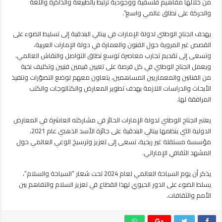
من خلالها مفاهيم فلسفية ووجودية ترتبط بالطبيعة والذاكرة واللغة
والحركة على نطاق عالمي واسع”.
يهدف الجناح الوطني لدولة الإمارات في بينالي البندقية إلى تسليط الضوء على
القصص غير المروية حول الفنون والعمارة في دولة الإمارات العربية،
وتسعى إلى تقديم تجارب معاصرة توسع نطاق التواصل والنقاش العالمي،
ويعمل الجناح الوطني في كل فرصة على تعيين قيمين فنيين وتكليف نخبة
من الفنانين والمعماريين المساهمين، يتعاون معهم لوضع التصوّرات وتنفيذ
الأبحاث والدراسات اللازمة بهدف تطوير المعارض والكتالوجات والكتب
المرافقة لها.
يعتبر الجناح الوطني لدولة الإمارات الحائز في مشاركته العاشرة في المعارض
الدولية التي ينظمها بينالي البندقية على جائزة الأسد الذهبي عام 2021،
مؤسسة مستقلة غير ربحية، تسعى إلى تعزيز وترسيخ الوعي العالمي حول
المشهد الثقافي الإماراتي.
يذكر أن يوم السياحة العالمي لعام 2024 تحت شعار “السياحة والسلام”،
يسلط الضوء على الدور الحيوي لهذا القطاع في تعزيز السلام والتفاهم بين
الأمم والثقافات.