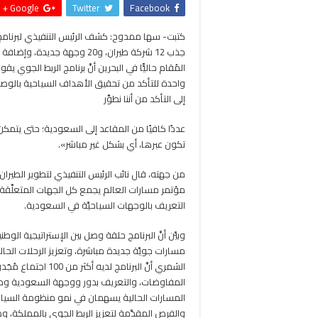
Google +
Twitter
Facebook
كتبت- سها ممدوح: كشف الرئيس التنفيذي لبرنامج 
إلى التأكد من أننا نطوِّر
عددًا كافيًا من المقاعد إلى السعودية؛ حتى يتمكن 
تكون عبرها، أي بشكل غير مباشر».
من جهته، قال نائب الرئيس التنفيذي لتطوير الطيران
مؤتمر مسارات العالم يجمع كل الجهات المتعلِّقة ب
التعريف بالوجهات السياحيَّة في السعودية.
وبيَّن أنَّ البرنامج حلقة وصل بين الإستراتيجية الو
الشمري أنَّ البرنام
المفاوضات، والتعريف بدور ووجهة السعودية وموقعه
المسارات الحالية يسهمان في نمو منظومة السياحة 
والفرص المقدَّمة لتعزيز الربط الجوي بالمملكة، وص