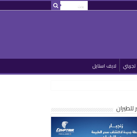
تجربتي
لايف استايل
للطيران