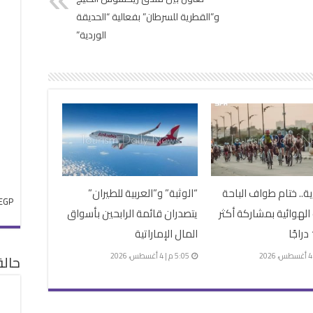
و”القطرية للسرطان” بفعالية “الحديقة
الوردية”
.. ختام طواف الباحة
“الوثبة” و”العربية للطيران”
EGP
 الهوائية بمشاركة أكثر
يتصدران قائمة الرابحين بأسواق
المال الإماراتية
5:05 م | 4 أغسطس، 2026
حال