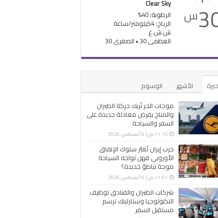
Clear Sky
3
س
الرطوبة: 40%
الرياح: 4كيلومتر/ساعة
ش.ش.غ
العظمى 30 • الصغرى 30
خيرة
الأشهر
الوسوم
موجات الحر تُربك حركة الطيران
والمناخ يفرض معادلة جديدة على
السفر والسياحة
11:15 ص | 6 أغسطس، 2026
حرب إيران تُغيّر سلوك الإنفاق
الأوروبي فهل تواجه السياحة
موجة تباطؤ جديدة؟
11:01 ص | 6 أغسطس، 2026
شركات الطيران والفنادق توظيف
التكنولوجيا وستارلينك ترسم
مستقبل السفر