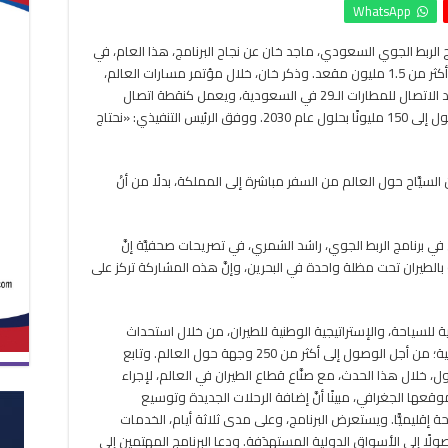
WhatsApp
تستقطب
12
الربط الجوي السعودي، ماجد خان عن نجاح البرنامج، هذا العام، في
شركة
جذب 12 شركة طيران، و20 وجهة جديدة، وإضافة أكثر من 1.5 مليون مقعد. وذكر خان، خلال مؤتمر مسارات العالم،
طيران
وتضيف
المُقام حاليًّا في البحرين أنَّ برنامج الربط الجوي يقود الاتصال للمطارات الـ29 في السعودية، ويعمل كنقطة اتصال
1.5
واحدة للتأكد من تحقيق الأهداف السياحية بالوصول إلى 150 مليونًا بحلول عام 2030. ووفق الرئيس التنفيذي: «نحتاج
مليون
مقعد
فى
السيَّاح حول العالم من السفر مباشرة إلى المملكة، بدلًا من أنْ
عام
مغلقة
 في برنامج الربط الجوي، راشد الشمري، في تصريحات صحفيَّة إنَّ
الطيران تحت مظلة واحدة في البحرين، وإنَّ هذه المشاركة تركز على
طنية للسياحة، والإستراتيجية الوطنية للطيران، من خلال استحداث
مسارات جويَّة جديدة مباشرة، وتعزيز الرحلات الحالية؛ من أجل الوصول إلى أكثر من 250 وجهة حول العالم. وتابع
ج لديه أكثر من 100 اجتماع مُجَدول، خلال هذا الحدث، مع صنَّاع قطاع الطيران في العالم، لإجراء
ا الجغرافي، مبينًا أنَّ إضافة الرحلات الجديدة وتوسيع
إقليميًّا. ويستعرض البرنامج، وعلى مدى ثلاثة أيام، الخدمات
ولًا إلى الأسواق الدولية المستهدَفة. ودعا البرنامج المهتمين إلى