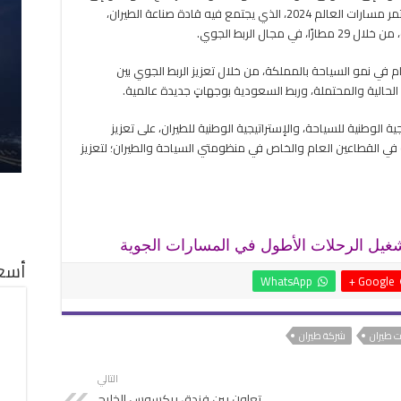
زيارة الجناح المخصص لبرنامج الربط الجوي، في مؤتمر مسارات العالم 2024، الذي يجتمع فيه قادة صناعة الطيران،
ال الربط الجوي.
رنامج الربط الجوي أُطلِق عام 2021 للإسهام في نمو السياحة بالمملكة، من خلال تعزيز الربط الجوي بين
الحالية والمحتملة، وربط السعودية بوجهاتٍ جديدة عالمية.
ية الوطنية للسياحة، والإستراتيجية الوطنية للطيران، على تعزيز
سة في القطاعين العام والخاص في منظومتي السياحة والطيران؛ لتعزيز
غيل الرحلات الأطول في المسارات الجوية
أسعا
WhatsApp
Google +
ت طيران
شركة طيران
التالي
تعاون بين فندق ريكسوس الخليج