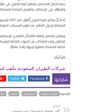
والتعرُّف على الإمكانات والفرص المتاحة للمملكة، من خلال 29 مطارًا، في مج
يُذكر أنَّ ب
المملكة ودول العالم، عبر تطوير المسارات الجوية 
ويعمل البرنامج بصفته المُمكِّن التنفيذي للإستراتيج
التعاون وبناء الشراكات بين الجهات الفاعلة الرئي
مكانة المملكة بصفتها وجهة رائدة عالميًّا.
اقرأ أيضًا:
شركات الطيران السعودية تتأهب لتش
شاركها
Twitter
Facebook
الوسوم
الرحلات الجوية
السعودية
السفر
رحلا
السابق
“أمن الطيران الكويتية” تصدر توصيات