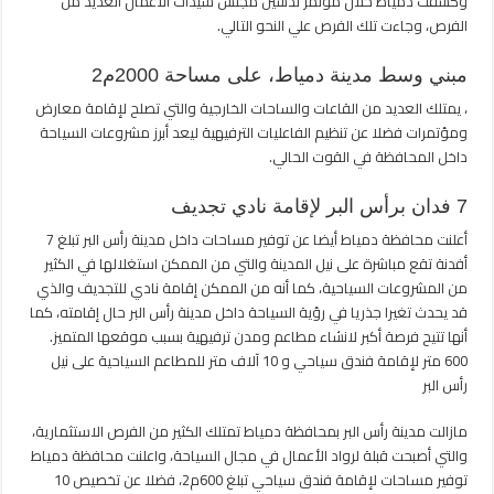
وكشفت دمياط خلال مؤتمر تدشين مجلس سيدات الأعمال العديد من
مغلقة
الفرص، وجاءت تلك الفرص علي النحو التالي.
مبني وسط مدينة دمياط، على مساحة 2000م2
، يمتلك العديد من القاعات والساحات الخارجية والتي تصلح لإقامة معارض
ومؤتمرات فضلا عن تنظيم الفاعليات الترفيهية ليعد أبرز مشروعات السياحة
داخل المحافظة في القوت الحالي.
7 فدان برأس البر لإقامة نادي تجديف
أعلنت محافظة دمياط أيضا عن توفير مساحات داخل مدينة رأس البر تبلغ 7
أفدنة تقع مباشرة على نيل المدينة والتي من الممكن استغلالها في الكثير
من المشروعات السياحية، كما أنه من الممكن إقامة نادي للتجديف والذي
قد يحدث تغيرا جذريا في رؤية السياحة داخل مدينة رأس البر حال إقامته، كما
أنها تتيح فرصة أكبر لانشاء مطاعم ومدن ترفيهية بسبب موقعها المتميز.
600 متر لإقامة فندق سياحي و 10 آلاف متر للمطاعم السياحية على نيل
رأس البر
مازالت مدينة رأس البر بمحافظة دمياط تمتلك الكثير من الفرص الاستثمارية،
والتي أصبحت قبلة لرواد الأعمال في مجال السياحة، واعلنت محافظة دمياط
توفير مساحات لإقامة فندق سياحي تبلغ 600م2، فضلا عن تخصيص 10