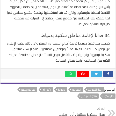
مشروع سياحي اخر تقدمه محافظة دمياط، تلك المرة لم يكن داخل مدينة
رأس البر، وكانت المحافظة قد أعلنت عن توفير 500 فدان بمنطقة بر الضهرة
التابعة لمدينة فارسكور، والتي قد يتم استغلالها لإقامة منتجع سياحي نظرا
لما تملكه تلك المنطقة من موقع متميز إضافة إلي اقترابه من محمية
طبيعية تمتلكها دمياط.
34 فدانا لإقامة مناطق سكنية بدمياط
قدمت محافظة دمياط فرصة أمام المطورين العقاريين، وذلك عقب الإعلان
عن توفير مساحات تبلغ 34 فداناً بموقعين مختلفين تصلح لإنشاء مناطق
سكنية ترفيهية وتجارية أيضا، لتشمل فرص الاستثمار داخل محافظة دمياط
الكثير من المجالات أبرزها قطاع السياحة.
الوسوم
اخبار السياحة
السياحة
دمياط
رأس البر
سياحة وسفر
فارسكور
منتجع سياحي
السابق
مطار مسقط يستقبل أولي رحلات