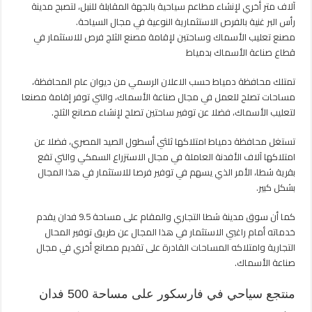
آلاف متر أخري لإنشاء مطاعم سياحية بالجهة المقابلة للنيل، لتصبح مدينة
رأس البر غنية بالفرص الاستثمارية النوعية في مجال السياحة.
مصنع تعليب الأسماك وساحتين لإقامة مصنع الثلج فرص للاستثمار في
قطاع صناعة الأسماك بدمياط
تمتلك محافظة دمياط حسب الاعلان الرسمي من ديوان عام المحافظة،
مساحات تصلح للعمل في مجال صناعة الأسماك، والتي توفر إقامة مصنعا
لتعليب الأسماك، فضلا عن توفير ساحتين تصلح لإنشاء مصانع الثلج.
تستغل محافظة دمياط امتلاكها ثلثي أسطول الصيد المصري، فضلا عن
امتلاكها آلاف الأفدنة العاملة في مجال الاستزراع السمكي والتي تقع
بقرية شطا، الأمر الذي يسهم في توفير فرصا للاستثمار في هذا المجال
بشكل كبير.
كما أن سوق مدينة شطا التجاري والمقام على مساحة 9.5 فدان يقدم
خدماته أمام راغبي الاستثمار في هذا المجال عن طريق توفير المحال
التجارية وامتلاكه المساحات القادرة على تقديم مصانع أخري في مجال
صناعة الأسماك.
منتجع سياحي في فارسكور على مساحة 500 فدان