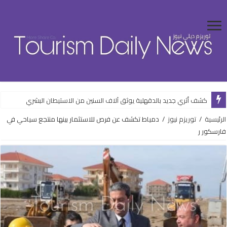
كشف أثري جديد بالدقهلية يوثق آلاف السنين من الاستيطان البشري
الرئيسية
/
توريزم نيوز
/
دمياط تكشف عن فرص للاستثمار بينها منتجع سياحي في
فارسكور ر