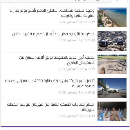
وجهة صيفية متكاملة.. شاطئ الدقم بأملج يوفر خيارات
متنوعة للتنزه والترفيه
5:35 م | 8 أغسطس، 2026
الحكومة الأردنية تعلن بدء أعمال تصميم تلفريك عمّان
5:05 م | 8 أغسطس، 2026
كشف أثري جديد بالدقهلية يوثق آلاف السنين من
الاستيطان البشري
4:35 م | 8 أغسطس، 2026
“النقل العراقية” تعلن إعادة طائرة Airbus A330 إلى الخدمة
وبمدة قياسية
4:10 م | 8 أغسطس، 2026
افتتاح فعاليات النسخة الثانية من مهرجان موسم الكيطنة
بموريتانيا
3:50 م | 8 أغسطس، 2026