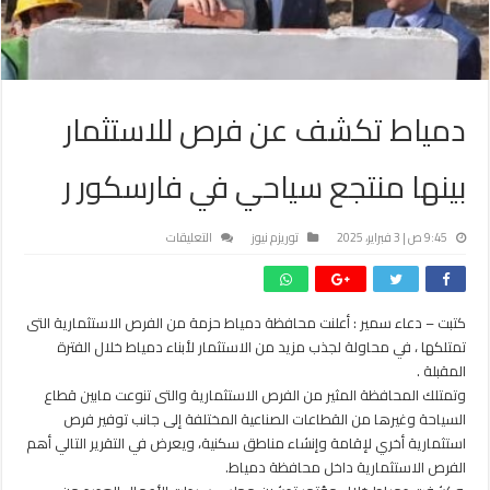
دمياط تكشف عن فرص للاستثمار
بينها منتجع سياحي في فارسكور ر
على
9:45 ص | 3 فبراير، 2025
توريزم نيوز
التعليقات
دمياط
تكشف
عن
كتبت – دعاء سمير : أعلنت محافظة دمياط حزمة من الفرص الاستثمارية التى
فرص
تمتلكها ، في محاولة لجذب مزيد من الاستثمار لأبناء دمياط خلال الفترة
للاستثمار
بينها
المقبلة .
منتجع
وتمتلك المحافظة المثير من الفرص الاستثمارية والتى تنوعت مابين قطاع
سياحي
السياحة وغيرها من القطاعات الصناعية المختلفة إلى جانب توفير فرص
في
استثمارية أخري لإقامة وإنشاء مناطق سكنية، ويعرض في التقرير التالي أهم
فارسكور
الفرص الاستثمارية داخل محافظة دمياط.
ر