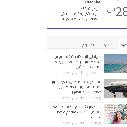
Clear Sky
2
س
الرطوبة: 54%
الرياح: 3كيلومتر/ساعة ش
العظمى 28 • الصغرى 28
خيرة
الأشهر
الوسوم
شواطئ الإسكندرية تفتح أبوابها
للمصطافين.. وهدوء البحر يدعم
الموسم الصيفي
11:01 ص | 7 أغسطس، 2026
فحوص «737 ماكس» تعيد اختبار
ثقة المسافرين وتضغط على
خطط شركات الطيران
10:45 ص | 7 أغسطس، 2026
بنك مصر يشارك في فعالية اليوم
العالمي للشباب ويقدم عروضاً
مجانية
10:30 ص | 7 أغسطس، 2026