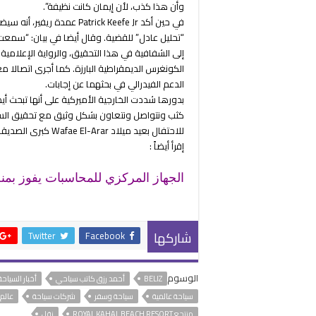
وأن هذا كذب، لأن إيمان كانت نظيفة”.
في حين أكد Patrick Keefe Jr
“تحليل عادل” للقضية. وقال أيضا في بيان: “سمعت
إلى الشفافية في هذا التحقيق، والرواية الإعلامية 
الدعم الفيدرالي في بحثهما عن إجابات.
بدورها شددت الخارجية الأميركية على أنها تبحث أ
كثب ونتواصل ونتعاون بشكل وثيق مع تحقيق السلط
للاحتفال بعيد ميلاد Wafae El-Arar كبرى الصديقات المتوفيات.
إقرأ أيضاً :
الجهاز المركزي للمحاسبات يفوز بمن
شاركها
Twitter
Facebook
الوسوم
BELIZ
أحمد رزق كاتب سياحي
أخبار السياحة
سياحة عالمية
سياحة وسفر
شركات سياحة
عالم 
منتجع ROYAL KAHAL BEACH RESORT
نقل