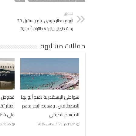
السابق
اليوم مطار مرسى علم يستقبل 38
رحلة طيران بينها 4 طائرات ألمانية
مقالات مشابهة
شواطئ الإسكندرية تفتح أبوابها
للمصطافين.. وهدوء البحر يدعم
اختبار ث
الموسم الصيفي
على خطط
11:01 ص | 7 أغسطس، 2026
10:45 ص | 7 أغسطس، 2026