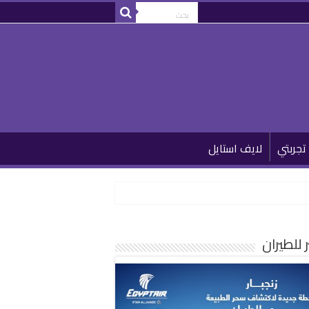
تجربتي
لايف استايل
للطيران