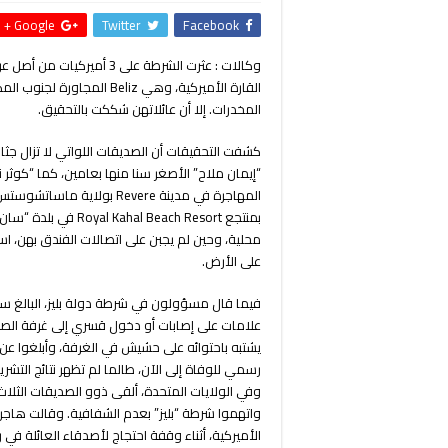
Google +
Twitter
Facebook
وكالات : عثرت الشرطة على
القارة الأميركية، وهي eliz
المخدرات. إلا أن عائلاتهن شككت بالتحقيق.
المهاجرة في مدينة Revere 
بمنتجع  Beach Resort
محلية، وحين لم يجبن على اتصالات الفندق بهن، ا
على الأرض.
علامات على إصابات أو دخول قسري إلى غرفة الصدي
يشتبه باحتوائه على حشيش في الغرفة، وأبلغوا ع
رسمي للوفاة إلى الآن، طالما لم تظهر نتائج التشري
وفي الولايات المتحدة، ألقى ذوو الصديقات الثلاث
الأميركية، أثناء وقفة احتجاج لأصدقاء العائلة في ري