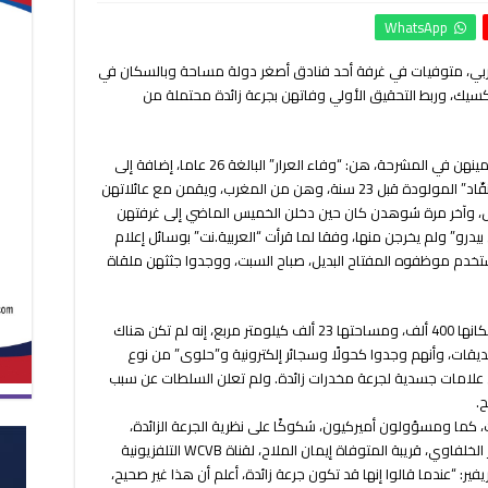
الشرطة
WhatsApp
تعثر
على
 3 أميركيات من أصل عربي، متوفيات في غرفة أحد فنادق أصغر دولة مساحة وبالسكان في
جثث
B المجاورة لجنوب المكسيك، وربط التحقيق الأولي وفاتهن بجرعة زائدة محتملة من
3
أميركيات
من
أصل
كشفت التحقيقات أن الصديقات اللواتي لا تزال جثامينهن في المشرحة، هن: “وفاء العرار” البالغة 26 عاما، إضافة إلى
عربي
“إيمان ملاح” الأصغر سنا منها بعامين، كما “كوثر نقّاد” المولودة قبل 23 سنة، وهن من المغرب، ويقمن مع عائلاتهن
في
بولاية ماساتشوستس، وآخر مرة شوهدن كان حين دخلن الخميس الماضي إلى غرفتهن
غرفة
Royal Kahal في بلدة “سان بيدرو” ولم يخرجن منها، وفقا لما قرأت “العربية.نت” بوسائل إعلام
أحد
ستخدم موظفوه المفتاح البديل، صباح السبت، ووجدوا جثثهن ملقاة
فنادق
مغلقة
فيما قال مسؤولون في شرطة دولة بليز، البالغ سكانها 400 ألف، ومساحتها 23 ألف كيلومتر مربع، إنه لم تكن هناك
قات، وأنهم وجدوا كحولًا وسجائر إلكترونية و”حلوى” من نوع
ن علامات جسدية لجرعة مخدرات زائدة. ولم تعلن السلطات عن سبب
ح.
، كما ومسؤولون أميركيون، شكوكًا على نظرية الجرعة الزائدة،
واتهموا شرطة “بليز” بعدم الشفافية. وقالت هاجر الخلفاوي، قريبة المتوفاة إيمان الملاح، لقناة WCVB التلفزيونية
فير: “عندما قالوا إنها قد تكون جرعة زائدة، أعلم أن هذا غير صحيح،