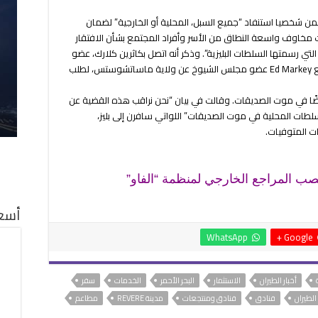
 عمدة ريفير، أنه سيضمن شخصيا استنفاد “جميع السبل، المحلية أو الخارجية” لضمان
 مخاوف واسعة النطاق من الأسر وأفراد المجتمع بشأن الافتقار
التي رسمتها السلطات البليزية”. وذكر أنه اتصل بكاثرين كلارك، عضو
الكونغرس الديمقراطية البارزة. كما أجرى اتصالا مع Ed Markey عضو مجلس الشيوخ عن ولاية ماساتشوستس، لطلب
يضًا في موت الصديقات. وقالت في بيان “نحن نراقب هذه القضية عن
ات المحلية في موت الصديقات” اللواتي سافرن إلى بليز،
صب المراجع الخارجي لمنظمة “الفاو”
أسعا
WhatsApp
Google +
أخبار الطيران
الاستثمار
البحر الأحمر
الخدمات
سفر
الطيران
فنادق
فنادق ومنتجعات
مدينة REVERE
مطاعم