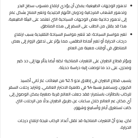
تدهور الوجهات الطبيعية: يمكن أن يؤدي ارتفاع منسوب سطح البحر
وتدهور الشعاب المرجانية وذوبان الأنهار الجليدية وتغير المناخ بشكل عام
إلى تدهور جاذبية بعض الوجهات السياحية التي تعتمد على البيئة الطبيعية.
هذا قد يقلل من الطلب على السفر إلى هذه المناطق.
تغير مواسم السياحة: قد تتغير مواسم السياحة التقليدية بسبب ارتفاع
درجات الحرارة أو تغير أنماط الطقس، مما يؤثر على تدفق الزوار إلى بعض
المناطق في أوقات معينة من العام.
ويؤثر قطاع الطيران على التغيرات المناخية؛ لكنه أيضا يتأثر بها إلى حد كبير
ومحزن، على حد ما توصلت إليه دراسة حديثة.
يتسبب قطاع الطيران في إطلاق نحو 2.5% من انبعاثات غاز ثاني أكسيد
الكربون، ويساهم بنسبة 4% في ظاهرة الاحترار العالمي. وتتزايد رحلات السفر
للركاب بالطائرات باستمرار؛ فقد جعلت العالم قرية صغيرة يمكن الوصول إلى
أي مكان عبر العالم خلال ساعات عن طريق الطيران بدلًا من الرحلات التي
كانت تستغرق أيام وأسابيع وشهور.
لكن، يبدو أنّ التغيرات المناخية قد تقلل أعداد الركاب نتيجة ارتفاع درجات
الحرارة.