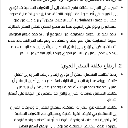
الطائرات
تغيرات في التيارات النفاثة: تشير الأبحاث إلى أن التغيرات المناخية قد تؤدي
والسياحة
إلى تغييرات في أنماط وشدة التيارات النفاثة، مما يزيد من احتمالية حدوث
مغلقة
اضطرابات جوية (Turbulence) أثناء الرحلات. يمكن أن يزيد ذلك من قلق
المسافرين ويؤثر على راحتهم، مما قد يدفع البعض لتقليل السفر بالطائرة.
زيادة الظواهر الجوية المتطرفة: من المتوقع أن تزيد حدة وتواتر الظواهر
الجوية المتطرفة مثل العواصف والفيضانات وموجات الحر الشديدة. هذه
الأحداث يمكن أن تؤدي إلى إغلاق المطارات وتأخير أو إلغاء الرحلات، مما
يزيد من عدم اليقين في السفر الجوي وربما يثني البعض عن السفر.
2. ارتفاع تكلفة السفر الجوي:
زيادة تكاليف التشغيل: يمكن أن يؤدي ارتفاع درجات الحرارة إلى تقليل
كثافة الهواء، مما يتطلب من الطائرات استخدام مدارج أطول للإقلاع أو
تقليل الحمولة (عدد الركاب أو كمية الوقود). هذا يمكن أن يزيد من
تكاليف التشغيل لشركات الطيران، والتي قد تنعكس في النهاية على أسعار
التذاكر.
تكاليف التكيف مع التغيرات المناخية: ستحتاج المطارات وشركات الطيران
إلى الاستثمار في تكييف بنيتها التحتية وعملياتها مع التغيرات المناخية
(مثل تقوية المدرجات لمواجهة الفيضانات أو استخدام مواد مقاومة
للحرارة). هذه التكاليف الإضافية قد تؤدي إلى ارتفاع أسعار التذاكر.