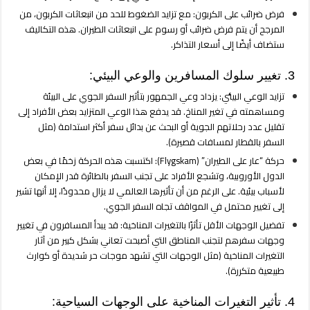
فرض ضرائب على الكربون: مع تزايد الضغوط للحد من انبعاثات الكربون، من
المرجح أن يتم فرض ضرائب أو رسوم على انبعاثات الطيران. هذه التكاليف
ستضاف أيضًا إلى أسعار التذاكر.
3. تغيير سلوك المسافرين والوعي البيئي:
تزايد الوعي البيئي: يزداد وعي الجمهور بتأثير السفر الجوي على البيئة
ومساهمته في تغير المناخ. قد يدفع هذا الوعي المتزايد بعض الأفراد إلى
تقليل عدد رحلاتهم الجوية أو البحث عن بدائل سفر أكثر استدامة (مثل
السفر بالقطار لمسافات قصيرة).
حركة “عار على الطيران” (Flygskam): اكتسبت هذه الحركة زخمًا في بعض
الدول الأوروبية، وتشجع الأفراد على تجنب السفر بالطائرة قدر الإمكان
لأسباب بيئية. على الرغم من أن تأثيرها العالمي لا يزال محدودًا، إلا أنها تشير
إلى تغيير محتمل في المواقف تجاه السفر الجوي.
تفضيل الوجهات الأقل تأثرًا بالتغيرات المناخية: قد يبدأ المسافرون في تغيير
وجهات سفرهم لتجنب المناطق التي أصبحت تعاني بشكل كبير من آثار
التغيرات المناخية (مثل الوجهات التي تشهد موجات حر شديدة أو كوارث
طبيعية متكررة).
4. تأثير التغيرات المناخية على الوجهات السياحية: