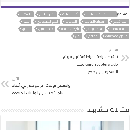
الوسوم
أحمد رزق كاتب سياحي
أخبار السياحة
أخبار الطيران
الاستثمار
البحر الأحمر
التغيرات المناخية
الخدمات
النمو الاقتصادي
سفر
سياحة عالمية
سياحة وسفر
شركات سياحة
عالم الطيران
فنادق
فنادق ومنتجعات
مطاعم
نقل
السابق
تنشيط سياحة دمياط تستقبل فريق
cairo scooters club ومحبى
الاسكوترز فى مصر
التالي
واشنطن بوست : تراجع كبير في أعداد
السياح الأجانب إلى الولايات المتحدة
مقالات مشابهة