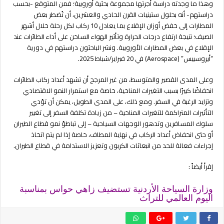
وهذا ما وجدته دراسة أجرتها مجموعة بحثية أوروبية؛ فمن المتوقع -بحسب
دراستهم- أنه بحلول ستينيات القرن الحادي والعشرين، أن تُضطر بعض
المطارات إلى خفض أوزان الإقلاع بما يعادل 10 ركاب لكل رحلة خلال أشهر
الصيف؛ نتيجة ارتفاع درجات الحرارة وتأثير الهواء الساخن على أداء الطائرات عند
الإقلاع في بعض المطارات الأوروبية. ونشر الباحثون دراستهم في دورية
“أيروسبيس” (Aerospace) في 20 فبراير/شباط 2025.
وعلى المدى القصير والمتوسط، من غير المرجح أن تشهد أعداد ركاب الطائرات
انخفاضًا كبيرًا بسبب التغيرات المناخية، خاصة مع استمرار النمو الاقتصادي
وتزايد الرغبة في السفر. ومع ذلك، على المدى الطويل، يمكن أن تؤدي
التأثيرات المتراكمة للتغيرات المناخية – من زيادة تكلفة السفر إلى تغيير
سلوك المسافرين وتدهور الوجهات السياحية – إلى تباطؤ نمو قطاع الطيران
أو حتى انخفاض أعداد الركاب في نهاية المطاف، خاصة إذا لم يتم اتخاذ
إجراءات فعالة للحد من انبعاثات الكربون وتعزيز الاستدامة في قطاع الطيران.
إقرأ أيضاً :
وزارة السياحة الأردنية تستضيف زاهي حواس بمناسبة
اليوم العالمي للتراث