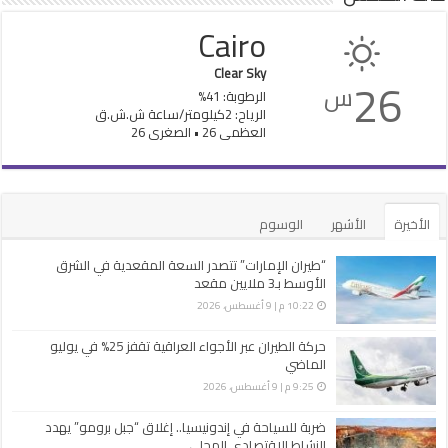
Cairo
Clear Sky
26
س
الرطوبة: 41%
الرياح: 2كيلومتر/ساعة ش.ش.ق‎
العظمى 26 • الصغرى 26
الأخيرة
الأشهر
الوسوم
“طيران الإمارات” تتصدر السعة المقعدية في الشرق
الأوسط بـ3 ملايين مقعد
10:22 م | 9 أغسطس، 2026
حركة الطيران عبر الأجواء العراقية تقفز 25% في يوليو
الماضي
9:25 م | 9 أغسطس، 2026
ضربة للسياحة في إندونيسيا.. إغلاق “جبل برومو” يهدد
النشاط الاقتصادي المحلي