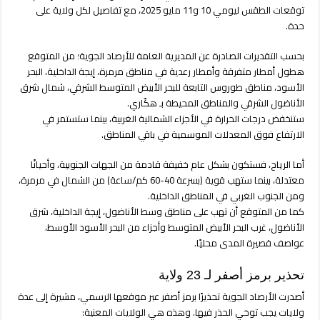
ولايات
توقعات الطقس ليومي 10 و11 مايو 2025، مع تفاصيل لكل ولاية على
تركية
حدة.
في
عطلة
بحسب التقديرات الصادرة عن المديرية العامة للأرصاد الجوية؛ من المتوقع
نهاية
هطول أمطار متفرقة وأمطار رعدية في مناطق مرمرة، إيجة الداخلية، البحر
الأسبوع
الأسود، مناطق طوروس التابعة للبحر الأبيض المتوسط الشرقي، شمال شرق
مغلقة
الأناضول الشرقي والمناطق المحيطة بـ هكّاري.
ستنخفض درجات الحرارة في الأجزاء الشمالية الغربية، بينما ستستمر في
الارتفاع فوق المعدلات الموسمية في باقي المناطق.
أما الرياح، فستكون بشكل عام خفيفة قادمة من الجهات الجنوبية، وأحيانًا
معتدلة، بينما ستهب قوية (بسرعة 40-60 كم/ساعة) من الشمال في مرمرة،
ومن الجنوب الغربي في المناطق الداخلية.
كما من المتوقع أن تهب على مناطق وسط الأناضول، إيجة الداخلية، شرق
الأناضول، غرب البحر الأبيض المتوسط وأجزاء من البحر الأسود الأوسط،
عواصف قصيرة المدى محليًا.
تحذير برمز أصفر لـ 23 ولاية
أصدرت الأرصاد الجوية تحذيرًا برمز أصفر عبر موقعها الرسمي، مشيرة إلى عدة
ولايات يجب توخي الحذر فيها. وهذه هي الولايات المعنية: