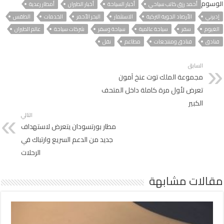
الوسوم
أحمد رزق كاتب سياحي
أخبار السياحة
أخبار الطيران
أمطار رعدية
إديرني
الأرصاد الجوية التركية
الاستثمار
البحر الأحمر
الخدمات
الطقس
الغيوم
سفر
سياحة عالمية
سياحة وسفر
شركات سياحة
عالم الطيران
فنادق
فنادق ومنتجعات
مطاعم
نقل
السابق
مجموعة الملك توت عنخ آمون
تعرض لأول مرة كاملة داخل المتحف
الكبير
التالي
مطار بورتسودان يتعرض لاستهداف
جديد من الدعم السريع وارتباك في
الرحلات
مقالات مشابهة