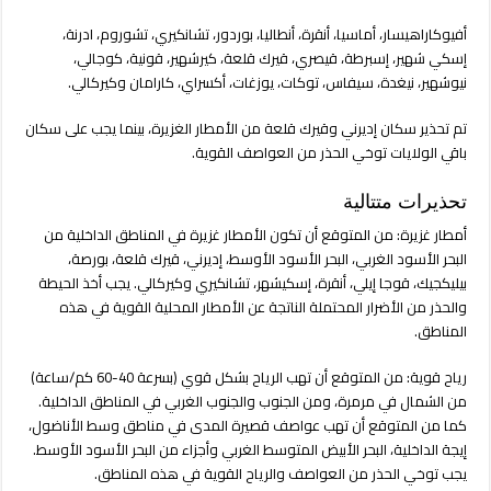
أفيوكاراهيسار، أماسيا، أنقرة، أنطاليا، بوردور، تشانكيري، تشوروم، ادرنة،
إسكي شهير، إسبرطة، قيصري، قيرك قلعة، كيرشهير، قونية، كوجالي،
نيوشهير، نيغدة، سيفاس، توكات، يوزغات، أكسراي، كارامان وكيركالي.
تم تحذير سكان إديرني وقيرك قلعة من الأمطار الغزيرة، بينما يجب على سكان
باقي الولايات توخي الحذر من العواصف القوية.
تحذيرات متتالية
أمطار غزيرة: من المتوقع أن تكون الأمطار غزيرة في المناطق الداخلية من
البحر الأسود الغربي، البحر الأسود الأوسط، إديرني، قيرك قلعة، بورصة،
بيليكجيك، قوجا إيلي، أنقرة، إسكيشهر، تشانكيري وكيركالي. يجب أخذ الحيطة
والحذر من الأضرار المحتملة الناتجة عن الأمطار المحلية القوية في هذه
المناطق.
رياح قوية: من المتوقع أن تهب الرياح بشكل قوي (بسرعة 40-60 كم/ساعة)
من الشمال في مرمرة، ومن الجنوب والجنوب الغربي في المناطق الداخلية.
كما من المتوقع أن تهب عواصف قصيرة المدى في مناطق وسط الأناضول،
إيجة الداخلية، البحر الأبيض المتوسط الغربي وأجزاء من البحر الأسود الأوسط.
يجب توخي الحذر من العواصف والرياح القوية في هذه المناطق.