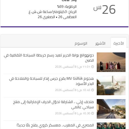
26
س
الرطوبة: 69%
الرياح: 3كيلومتر/ساعة ش.ش.غ
العظمى 26 • الصغرى 26
الأخيرة
الأشهر
الوسوم
دونهوانغ بوابة الحرير تعيد رسم خريطة السياحة الثقافية في
الصين
11:01 ص | 8 أغسطس، 2026
هجوم MV Güllük يقرع جرس إنذار للسياحة والملاحة في
البحر الأسود
10:45 ص | 8 أغسطس، 2026
متحف إرثي .. الشارقة تحوّل الحرف الإماراتية إلى منتج
سياحي عالمي
10:30 ص | 8 أغسطس، 2026
المصري في المغرب.. معسكر كروي يفتح بابًا جديدًا