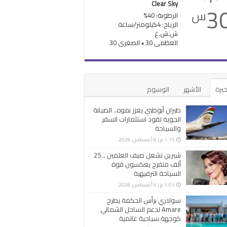
Clear Sky
3
س
الرطوبة: 40%
الرياح: 4كيلومتر/ساعة
ش.ش.غ
العظمى 30 • الصغرى 30
خيرة
الأشهر
الوسوم
طيران أبوظبي يعزز نموه.. الصيانة
الجوية تقود استثمارات السفر
والسياحة
1:15 م | 6 أغسطس، 2026
شيرين تشعل صيف العلمين .. 25
ألف متفرج يعكسون قوة
السياحة الترفيهية
1:01 م | 6 أغسطس، 2026
سولاري برأس الحكمة يطرح
Amare لدعم الساحل الشمالي
كوجهة سياحية عالمية