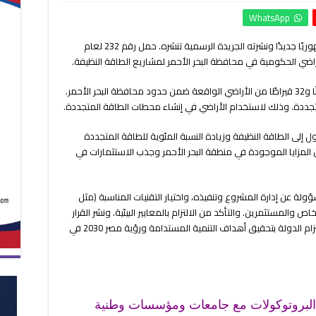
الجريدة
WhatsApp
الرسمية
تنشر
وكالات : أصدر الرئيس عبد الفتاح السيسي قرارًا جمهوريًا جديدًا ونشرته الجريدة الرسمية تنشره. حمل رقم 232 لعام
قرار
الرئيس
السيسي
بتخصيص
ويتضمن قرار الرئيس السيسي تخصيص 97,357 فدانًا و32 قيراطًا من الأراضي الواقعة ضمن حدود محافظة البحر الأحمر.
97.357
تجددة. وذلك لاستخدام الأراضي في إنشاء محطات الطاقة المتجددة.
فدانًا
لمشروعات
ل إلى الطاقة النظيفة وزيادة النسبة المئوية للطاقة المتجددة
مغلقة
لمزايا الموجودة في منطقة البحر الأحمر وجذب الاستثمارات في
ة عن إدارة المشروع وتنفيذه، واختيار التقنيات المناسبة (مثل
 والمستثمرين. والتأكد من الالتزام بالمعايير البيئية. ونشر القرار
في العدد الأخير من الجريدة الرسمية. مما يظهر التزام الدولة بتحقيق أهداف التنمية المستدامة ورؤية مصر 2030 في
 البروتوكولات مع جامعات ومؤسسات وطنية