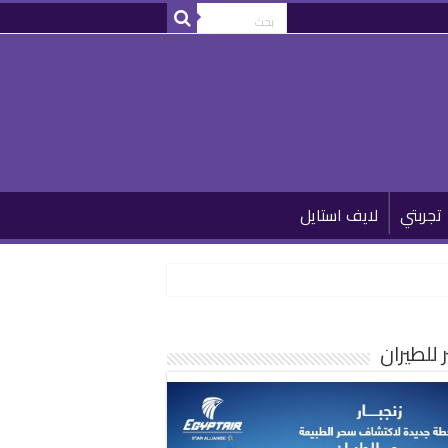
تجربتي
لايف استايل
للطيران