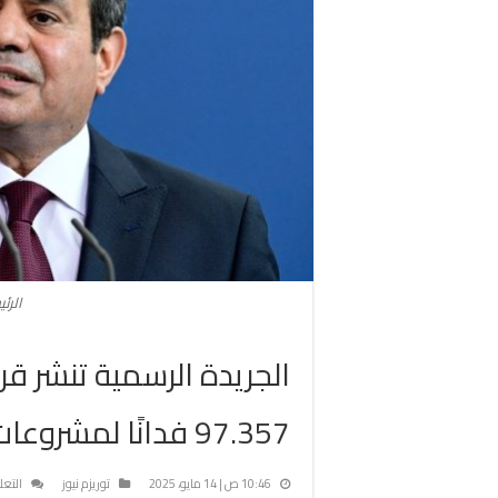
الرئ
الجريدة الرسمية تنشر ق
97.357 فدانًا لمشروعات
10:46 ص | 14 مايو، 2025
توريزم نيوز
التعل