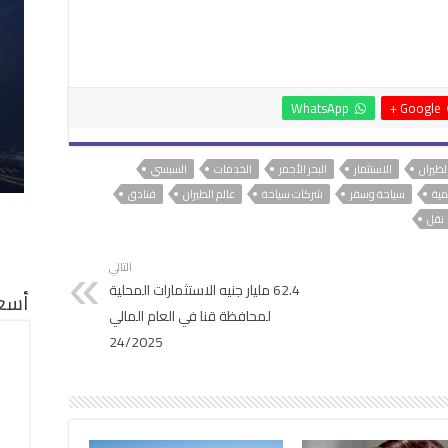
WhatsApp
Google +
الطيران
الاستثمار
البحر الأحمر
الخدمات
السيسي
مية
سياحة وسفر
شركات سياحة
عالم الطيران
فنادق
نقل
التالي
62.4 مليار جنيه الاستثمارات المحلية
أسعا
لمحافظة قنا في العام المالي
24/2025