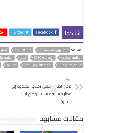
شاركها
Twitter
Facebook
الوسوم
أحمد رزق كاتب سياحي
أخبار السياحة
أخبار 
الطاقة النظيفة
رؤية مصر 2030
سفر
سياحة عال
فنادق ومنتجعات
محافظة البحر الأحمر
مطاعم
السابق
مصر للطيران تلغي رحلتها المتجهة إلى
مطار معيتيقة بسبب أوضاع ليبيا
الأمنية
مقالات مشابهة