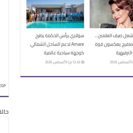
شعل صيف العلمين ..
سولاري برأس الحكمة يطرح
ف متفرج يعكسون قوة
Amare لدعم الساحل الشمالي
الترفيهية
كوجهة سياحية عالمية
12:45 م | 6 أغسطس، 2026
EGP
حال