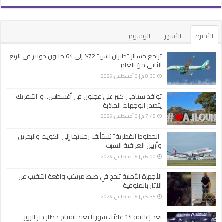
الأخيرة
الأشهر
الوسوم
تراجع خسائر “طيران ناس” 72% إلى 64 مليون دولار في الربع
الثاني من العام
8:30 م | 6 أغسطس، 2026
توافد سياحي كبير على عجلون في أغسطس.. و”التلفريك”
يتصدر الوجهات الجاذبة
7:45 م | 6 أغسطس، 2026
“الخطوط القطرية” تستأنف رحلاتها إلى الكويت والبحرين
وأربيل العراقية السبت
6:00 م | 6 أغسطس، 2026
الأجهزة الأمنية تنجح في ضبط مرتكب واقعة التنقيب عن
الآثار بالمنوفية
5:35 م | 6 أغسطس، 2026
بعد إغلاقه 14 عامًا.. سوريا تعيد افتتاح مطار دير الزور