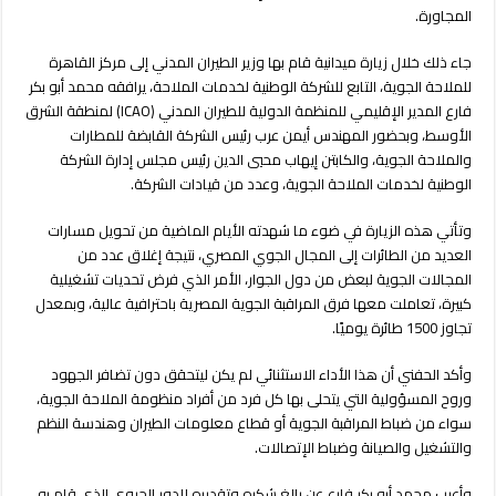
المجالات
المجاورة.
المجاورة
مغلقة
جاء ذلك خلال زيارة ميدانية قام بها وزير الطيران المدني إلى مركز القاهرة
للملاحة الجوية، التابع للشركة الوطنية لخدمات الملاحة، يرافقه محمد أبو بكر
فارع المدير الإقليمي للمنظمة الدولية للطيران المدني (ICAO) لمنطقة الشرق
الأوسط، وبحضور المهندس أيمن عرب رئيس الشركة القابضة للمطارات
والملاحة الجوية، والكابتن إيهاب محيي الدين رئيس مجلس إدارة الشركة
الوطنية لخدمات الملاحة الجوية، وعدد من قيادات الشركة.
وتأتي هذه الزيارة في ضوء ما شهدته الأيام الماضية من تحويل مسارات
العديد من الطائرات إلى المجال الجوي المصري، نتيجة إغلاق عدد من
المجالات الجوية لبعض من دول الجوار، الأمر الذي فرض تحديات تشغيلية
كبيرة، تعاملت معها فرق المراقبة الجوية المصرية باحترافية عالية، وبمعدل
تجاوز 1500 طائرة يوميًا.
وأكد الحفني أن هذا الأداء الاستثنائي لم يكن ليتحقق دون تضافر الجهود
وروح المسؤولية التي يتحلى بها كل فرد من أفراد منظومة الملاحة الجوية،
سواء من ضباط المراقبة الجوية أو قطاع معلومات الطيران وهندسة النظم
والتشغيل والصيانة وضباط الإتصالات.
وأعرب محمد أبو بكر فارع عن بالغ شكره وتقديره للدور الحيوى الذى قام به