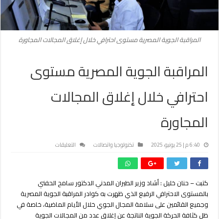
المراقبة الجوية المصرية مستوى احترافي خلال إغلاق المجالات المجاورة
المراقبة الجوية المصرية مستوى
احترافي خلال إغلاق المجالات
المجاورة
على
6:40 م | 25 يونيو، 2025
تكنولوجيا واتصالات
التعليقات
المراقبة
الجوية
المصرية
كتبت – حنان خليل : أشاد وزير الطيران المدني الدكتور سامح الحفني
مستوى
بالمستوى الاحترافي الرفيع الذي ظهرت به كوادر المراقبة الجوية المصرية
احترافي
خلال
وجميع القائمين على سلامة المجال الجوي خلال الأيام الماضية، خاصة في
إغلاق
ظل كثافة الحركة الجوية الناتجة عن إغلاق عدد من المجالات الجوية