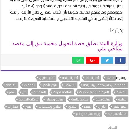
رجال المراقبة الجوية في إدارة الملاحة الجوية إقليميًا ودوليًا، مشيدا
بجهودهم وحرفيتهم العالية، منوها بأن الأداء المصري خلال الأزمة الراهنة
يُعد مثالًا يُحتذى به في التخطيط التشغيلي والاستجابة السريعة للأزمات.
إقرأ أيضاً :
وزارة البيئة تطلق خطة لتحويل محمية نبق إلى مقصد
سياحي بيئي
الوسوم
ICAO
أخبار السفر
أخبار السياحة
أخبار الطيران
احمد حلمي كاتب صحفي بالسياحة
الاستثمار
البحر الأحمر
الخدمات
الغردقة
القاهرة
المراقبة الجوية المصرية
الملاحة الجوية
المنافسة
حج
سفر
سياحة
سياحة دينية
سياحة عالمية
سياحة وطيران
شركات السياحة
شرم الشيخ
طيران
عمرة
فنادق
فنادق ومنتجعات
مصر
مطارات
منشآت سياحية
وزارة السياحة والآثار
السابق