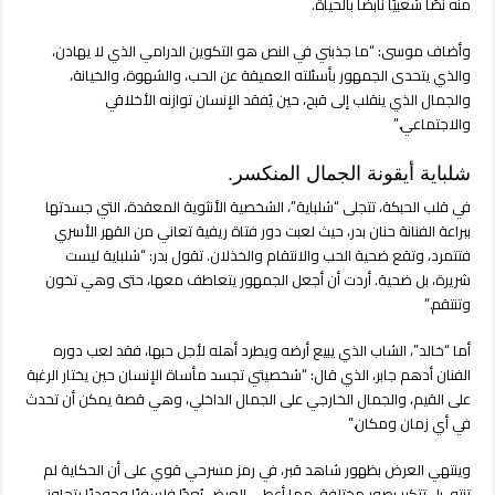
منه نصًا شعبيًا نابضًا بالحياة.
وأضاف موسى: “ما جذبني في النص هو التكوين الدرامي الذي لا يهادن،
والذي يتحدى الجمهور بأسئلته العميقة عن الحب، والشهوة، والخيانة،
والجمال الذي ينقلب إلى قبح، حين يُفقد الإنسان توازنه الأخلاقي
والاجتماعي.”
شلباية أيقونة الجمال المنكسر.
في قلب الحبكة، تتجلى “شلباية”، الشخصية الأنثوية المعقدة، التي جسدتها
ببراعة الفنانة حنان بدر، حيث لعبت دور فتاة ريفية تعاني من القهر الأسري
فتتمرد، وتقع ضحية الحب والانتقام والخذلان. تقول بدر: “شلباية ليست
شريرة، بل ضحية. أردت أن أجعل الجمهور يتعاطف معها، حتى وهي تخون
وتنتقم.”
أما “خالد”، الشاب الذي يبيع أرضه ويطرد أهله لأجل حبها، فقد لعب دوره
الفنان أدهم جابر، الذي قال: “شخصيتي تجسد مأساة الإنسان حين يختار الرغبة
على القيم، والجمال الخارجي على الجمال الداخلي، وهي قصة يمكن أن تحدث
في أي زمان ومكان.”
وينتهي العرض بظهور شاهد قبر، في رمز مسرحي قوي على أن الحكاية لم
تنتهِ، بل تتكرر بصور مختلفة، مما أعطى العرض بُعدًا فلسفيًا وجوديًا يتجاوز