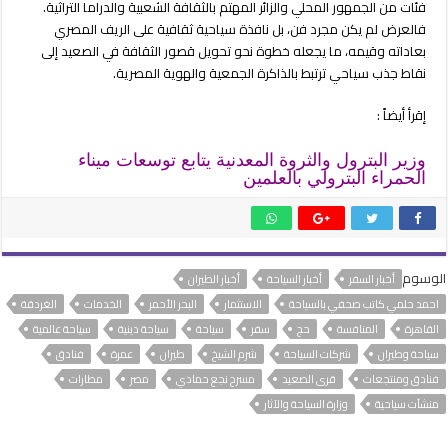
فئات من الجمهور المحلي والزائر المهتم بالثقافة الشعبية والدراما التراثية.
فالعرض لم يكن مجرد فن، بل نافذة سياحية ثقافية على الريف المصري
بعاداته وقيمه، ما يجعله خطوة نحو تحويل قصور الثقافة في الصعيد إلى
نقاط جذب سياحي ترتبط بالذاكرة الجمعية والهوية المصرية.
إقرأ أيضاً :
وزير البترول والثروة المعدنية يتابع توسعات ميناء
الحمراء البترولي بالعلمين
الوسوم
أخبار السفر
أخبار السياحة
أخبار الطيران
احمد حلمي كاتب صحفي بالسياحة
الاستثمار
البحر الأحمر
الخدمات
الغردقة
القاهرة
المنافسة
حج
سفر
سياحة
سياحة دينية
سياحة عالمية
سياحة وطيران
شركات السياحة
شرم الشيخ
طيران
عمرة
فنادق
فنادق ومنتجعات
قرى الصعيد
مسرح نجع حمادي
مصر
مطارات
منشآت سياحية
وزارة السياحة والآثار