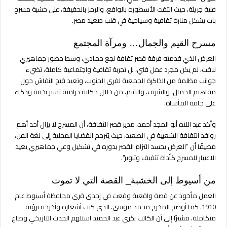
إلى
فنية جريئة، حيث التقت الأسطورة بالواقع، والرمز بالحقيقة، على خشبة مسرح
لعنة
بات يشكل منارة ثقافية وسياحية في قلب صعيد مصر.
في
قرى
مسرح القيم والجمال… ومرآة المجتمع
الصعيد
مغلقة
العرض الذي قدمته فرقة قصر ثقافة نجع حمادي، وسط حضور جماهيري
لافت، لم يكن مجرد عمل فني، بل تجربة ثقافية واجتماعية كاملة، تضيء
جوانب مظلمة من الذاكرة الجمعية لقرى الجنوب، وتعيد فتح النقاش حول
مفاهيم الجمال، والشرف، والقيم، من خلال حكاية درامية تسير بخفة وذكاء
على حافة المأساة.
وأكد عبد اللاه أبو المجد أحمد، مدير قصر الثقافة، أن المسرح لا يزال أحد أهم
روافد الثقافة الشعبية في الصعيد، حيث يُترجم القضايا المحلية إلى لغة الفن،
مضيفًا أن “العرض يجسد التزام القصر بدوره في تشكيل وعي جماهيري يعيد
الاعتبار للمسرح كأداة تثقيف وتنوير”.
من أسيوط إلى الخشبة_ القصة التي لا تموت
العمل مأخوذ عن قصة واقعية وقعت في إحدى قرى محافظة أسيوط عام
1910، كما أوضح المخرج محمد موسى، الذي كتب أشعاره وأخرجه برؤية
متكاملة، مشيرًا إلى أن الكاتب بكري عبد الحميد استلهم الحدث التاريخي وصاغ