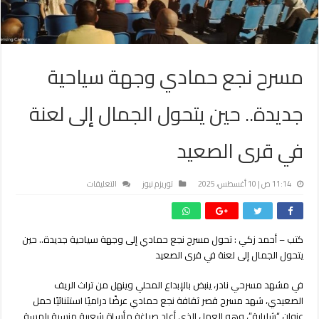
مسرح نجع حمادي وجهة سياحية
جديدة.. حين يتحول الجمال إلى لعنة
في قرى الصعيد
على
11:14 ص | 10 أغسطس، 2025
توريزم نيوز
التعليقات
مسرح
نجع
حمادي
كتب – أحمد زكي : تحول مسرح نجع حمادي إلى وجهة سياحية جديدة.. حين
وجهة
يتحول الجمال إلى لعنة في قرى الصعيد
سياحية
جديدة..
حين
في مشهد مسرحي نادر، ينبض بالإبداع المحلي وينهل من تراث الريف
يتحول
الصعيدي، شهد مسرح قصر ثقافة نجع حمادي عرضًا دراميًا استثنائيًا حمل
الجمال
عنوان “شلباية”، وهو العمل الذي أعاد صياغة مأساة شعبية منسية بلمسة