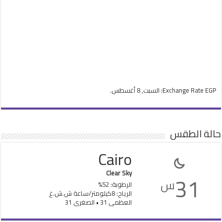
EGP
Exchange Rate
: السبت, 8 أغسطس.
حالة الطقس
Cairo
Clear Sky
31
س
الرطوبة: 52%
الرياح: 8كيلومتر/ساعة ش.ش.غ
العظمى 31 • الصغرى 31