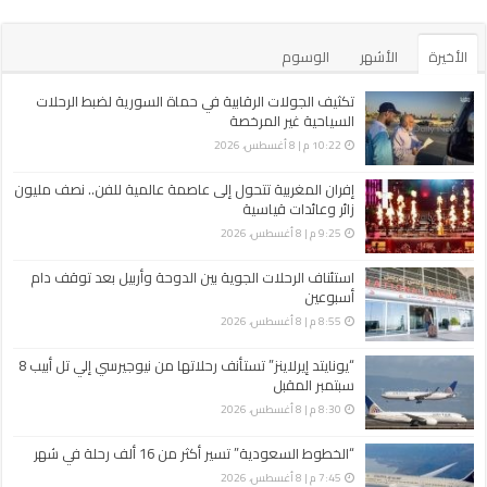
الأخيرة
الأشهر
الوسوم
تكثيف الجولات الرقابية في حماة السورية لضبط الرحلات
السياحية غير ‏المرخصة
10:22 م | 8 أغسطس، 2026
إفران المغربية تتحول إلى عاصمة عالمية للفن.. نصف مليون
زائر وعائدات قياسية
9:25 م | 8 أغسطس، 2026
استئناف الرحلات الجوية بين الدوحة وأربيل بعد توقف دام
أسبوعين
8:55 م | 8 أغسطس، 2026
“يونايتد إيرلاينز” تستأنف رحلاتها من نيوجيرسي إلي تل أبيب 8
سبتمبر المقبل
8:30 م | 8 أغسطس، 2026
“الخطوط السعودية” تسير أكثر من 16 ألف رحلة في شهر
7:45 م | 8 أغسطس، 2026