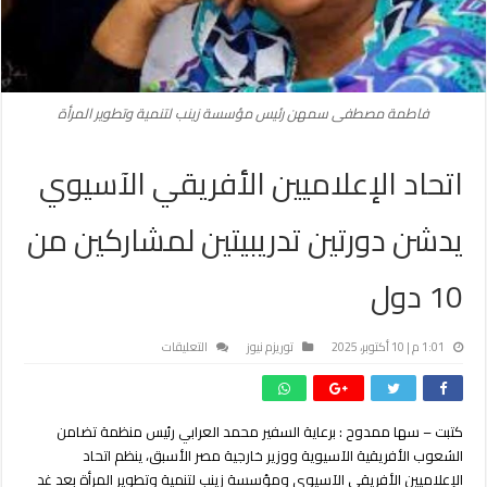
فاطمة مصطفى سمهن رئيس مؤسسة زينب لتنمية وتطوير المرأة
اتحاد الإعلاميين الأفريقي الآسيوي
يدشن دورتين تدريبيتين لمشاركين من
10 دول
على
1:01 م | 10 أكتوبر، 2025
توريزم نيوز
التعليقات
اتحاد
الإعلاميين
الأفريقي
كتبت – سها ممدوح : برعاية السفير محمد العرابي رئيس منظمة تضامن
الآسيوي
الشعوب الأفريقية الآسيوية ووزير خارجية مصر الأسبق، ينظم اتحاد
يدشن
دورتين
الإعلاميين الأفريقي الآسيوي ومؤسسة زينب لتنمية وتطوير المرأة بعد غد