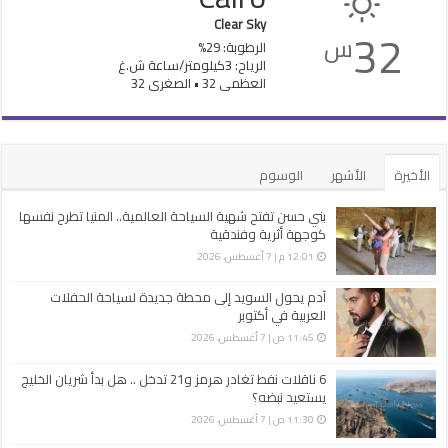
Clear Sky
32
س
الرطوبة: 29%
الرياح: 3كيلومتر/ساعة ش.غ
العظمى 32 • الصغرى 32
الأخيرة
الأشهر
الوسوم
بني حسن تفتح شهية السياحة العالمية.. المنيا تطرح نفسها
كوجهة أثرية وفندقية
12:01 م | 7 أغسطس، 2026
آدم يحول السويد إلى محطة جديدة لسياحة الحفلات
العربية في أكتوبر
11:45 ص | 7 أغسطس، 2026
6 ناقلات نفط تغادر هرمز و21 تدخل .. هل بدأ شريان الخليج
يستعيد نبضه؟
11:30 ص | 7 أغسطس، 2026