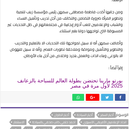
ومن جانبها أكدت فاطمة مصطفى سمهن رئيس مؤسسة زينب لتنمية
وتطوير المرأة ضرورة التضامن والتكاتف من أجل تدريب وتأهيل النساء
والشباب والإعلاميين للعب أدوار إيجابية في مجتمعاتهم في ظل التحديات غير
المسبوقة التي تواجهها دولنا بغير استثناء.
وأضافت سمهن أنه لا سبيل لمواجهة تلك التحديات الا بالتعليم والتدريب
والتطوير والتأهيل ومواكبة وملاحقة تطورات العصر، وأنه لا سبيل للنهوض
الا بالوعي وبناء الذات والعمل بتجرد واخلاص من أجل بناء الأوطان.
إقرأ أيضاً :
بورتو مارينا تحتضن بطولة العالم للسباحة بالزعانف
2025 لأول مرة في مصر
الوسوم
أخبار السفر
أخبار السياحة
أخبار الطيران
اتحاد الإعلاميين الأفريقي الآسيوي
احمد حلمي كاتب صحفي بالسياحة
الاستثمار