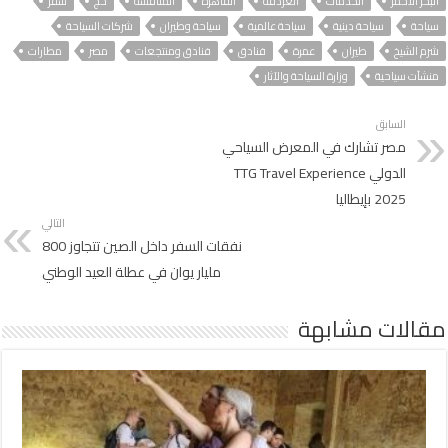
البحر الأحمر
الخدمات
الغردقة
القاهرة
المنافسة
حج
سفر
سياحة
سياحة دينية
سياحة عالمية
سياحة وطيران
شركات السياحة
شرم الشيخ
طيران
عمرة
فنادق
فنادق ومنتجعات
مصر
مطارات
منشآت سياحية
وزارة السياحة والآثار
السابق
مصر تشارك في المعرض السياحي
الدولي TTG Travel Experience
2025 بإيطاليا
التالي
نفقات السفر داخل الصين تتجاوز 800
مليار يوان في عطلة العيد الوطني
مقالات مشابهة