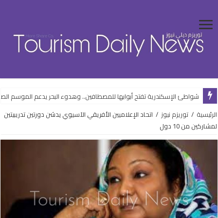
شواطئ الإسكندرية تفتح أبوابها للمصطافين.. وهدوء البحر يدعم الموسم الص
الرئيسية
/
توريزم نيوز
/
اتحاد الإعلاميين الأفريقي الآسيوي يدشن دورتين تدريبيتين
لمشاركين من 10 دول