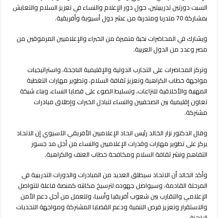
تدريبيتين
السبت دورتين تدريبيتين، حول دور الإعلام والنساء في تعزيز السلام والتعايش
لمشاركين
بمشاركة 70 متدربا ومتدربة من عشر دول أسيوية وأفريقية.
من
10
ويشارك في المحاضرات نخبة متميزة من الخبراء والإعلاميين المرموقين من
دول
مصر وعدد من الدول العربية.
مغلقة
وتركز المحاضرات على التجارب الدولية والإقليمية الناجحة، واستراتيجيات
مواجهة خطاب الكراهية وتعزيز ثقافة السلام، وتطوير مهارات التغطية
المهنية والأخلاقية للنزاعات، وتسليط الضوء على قضايا النساء، وبناء شبكة
تعاون إقليمية بين الصحفيين والنساء لتبادل الخبرات وإطلاق مبادرات
مشتركة.
وقال الدكتور نزار الخالد رئيس اتحاد الإعلاميين الأفريقي الآسيوي إن الاتحاد
يركز على تطوير مهارات وقدرات الإعلاميين والنساء من أجل مد جسور
التفاهم ونشر ثقافة السلام ومكافحة خطاب العنف والكراهية.
وأكد الخالد أن الاتحاد سيطلق العديد من المبادرات والدورات التدريبية في
المرحلة القادمة، وسيواصل جهوده لترسيخ مكانته كمنصة فاعلة للتواصل
الإعلامي والتقارب بين شعوب أفريقيا وأسيا، وللعمل من أجل دعم الأمن
والاستقرار وتعزيز فرص التنمية ودعم القضايا المشتركة ومواجهة التحديات
الراهنة.