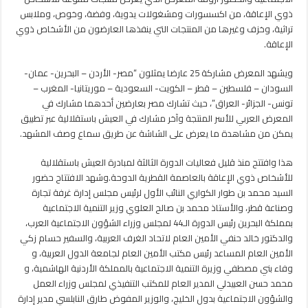
مغلقة
ذوي الإعاقة، من اكسسورات ومشغولات يدوية، وفضة، وخوص، وملابس
تراثية، وخزف وغيرها من المنتجات التي ينفذها العارضون من الأشخاص ذوي
الإعاقة.
ويشهد المعرض مشاركة 25 عارضا يمثلون “مصر- الأردن – البحرين- عمان-
السودان – فلسطين – قطر – الكويت- السعودية – موريتانيا- المغرب –
تونس- الجزائر- العراق”، حيث تشارك مصر بعارضين أحدهما مشارك في
المعرض العربي للأسر المنتجة وآخر مشارك في العيش باستقلالية عبر تطبيق
يمكن من مشاهدة ما يعرض على الشاشة عن طريق سماع وصف المشهد.
هذا وافتتح منذ قليل فعاليات الدورة الثالثة لمبادرة العيش باستقلالية
للأشخاص ذوي الإعاقة بالعاصمة القطرية الدوحة.وشهد الافتتاح حضور
السيد محمد بن طوار الكواري النائب الأول لرئيس مجلس إدارة غرفة تجارة
وصناعة قطر، والأستاذ محمد بن صالح العلوي وزير التنمية الاجتماعية
بمملكة البحرين رئيس الدورة الـ44 لمجلس وزراء الشؤون الاجتماعية العرب،
والدكتور خالد حنفي الأمين العام لاتحاد الغرف العربية، والسفير حسام زكي
الأمين العام المساعد رئيس مكتب الأمين العام لجامعة الدول العربية، و
وفاء بني مصطفي وزيرة التنمية الاجتماعية بالمملكة الأردنية الهاشمية، و
محمد حسن العبيدلي المدير العام للمكتب التنفيذي لمجلس وزراء العمل
والشؤون الاجتماعية بدول الخليج، والوزير المفوض طارق النابلسي مدير إدارة