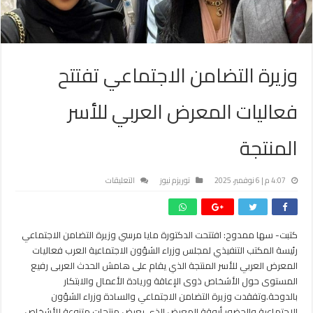
وزيرة التضامن الاجتماعي تفتتح
فعاليات المعرض العربي للأسر
المنتجة
على
4:07 م | 6 نوفمبر، 2025
توريزم نيوز
التعليقات
وزيرة
التضامن
الاجتماعي
كتبت- سها ممدوح: افتتحت الدكتورة مايا مرسي وزيرة التضامن الاجتماعي
تفتتح
رئيسة المكتب التنفيذي لمجلس وزراء الشؤون الاجتماعية العرب فعاليات
فعاليات
المعرض
المعرض العربي للأسر المنتجة الذي يقام على هامش الحدث العربى رفيع
العربي
المستوى حول الأشخاص ذوى الإعاقة وريادة الأعمال والابتكار
للأسر
بالدوحة.وتفقدت وزيرة التضامن الاجتماعي والسادة وزراء الشؤون
المنتجة
الاجتماعية والحضور أروقة المعرض الذي يعرض منتجات متنوعة للأشخاص