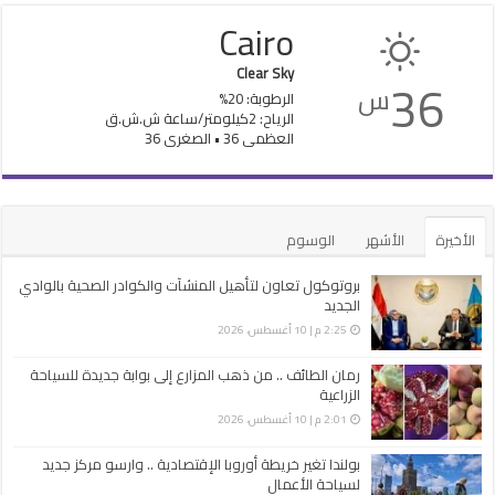
Cairo
Clear Sky
36
س
الرطوبة: 20%
الرياح: 2كيلومتر/ساعة ش.ش.ق‎
العظمى 36 • الصغرى 36
الأخيرة
الأشهر
الوسوم
بروتوكول تعاون لتأهيل المنشآت والكوادر الصحية بالوادي
الجديد
2:25 م | 10 أغسطس، 2026
رمان الطائف .. من ذهب المزارع إلى بوابة جديدة للسياحة
الزراعية
2:01 م | 10 أغسطس، 2026
بولندا تغير خريطة أوروبا الإقتصادية .. وارسو مركز جديد
لسياحة الأعمال