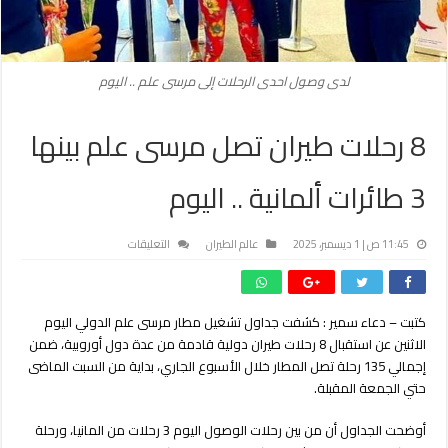
لدى وصول احدى الرحلات إلى مرسى علم .. اليوم
8 رحلات طيران تصل مرسى علم بينها
3 طائرات ألمانية .. اليوم
على
11:45 ص | 1 ديسمبر، 2025
عالم الطيران
التعليقات
8
رحلات طيران
تصل
كتبت – دعاء سمير : كشفت جداول تشغيل مطار مرسى علم الدولي اليوم
مرسى
الاثنين عن استقبال 8 رحلات طيران دولية قادمة من عدة دول أوروبية، ضمن
علم
بينها
إجمالي 135 رحلة تصل المطار خلال الأسبوع الجاري، بداية من السبت الماضى
3
حتي الجمعة المقبلة.
طائرات
ألمانية
أوضحت الجداول أن من بين رحلات الوصول اليوم 3 رحلات من المانيا، ورحلة
..