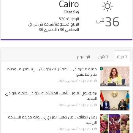
Cairo
Clear Sky
36
س
الرطوبة: 20%
الرياح: 2كيلومتر/ساعة ش.ش.ق‎
العظمى 36 • الصغرى 36
الأخيرة
الأشهر
الوسوم
حملة مكبرة على الكافتيريات بكورنيش الإسكندرية.. وضبط
طائر فلامنجو
2:45 م | 10 أغسطس، 2026
بروتوكول تعاون لتأهيل المنشآت والكوادر الصحية بالوادي
الجديد
2:25 م | 10 أغسطس، 2026
رمان الطائف .. من ذهب المزارع إلى بوابة جديدة للسياحة
الزراعية
2:01 م | 10 أغسطس، 2026