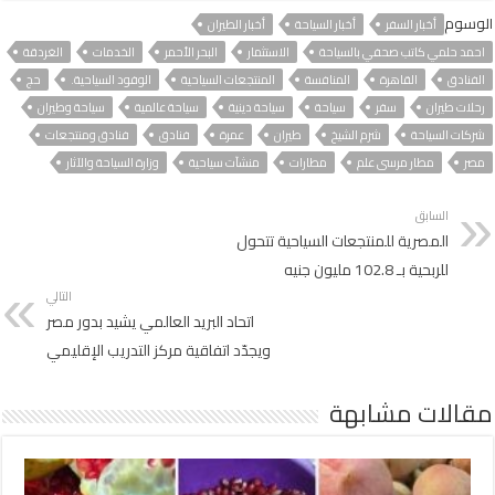
الوسوم
أخبار السفر
أخبار السياحة
أخبار الطيران
احمد حلمي كاتب صحفي بالسياحة
الاستثمار
البحر الأحمر
الخدمات
الغردقة
الفنادق
القاهرة
المنافسة
المنتجعات السياحية
الوفود السياحية.
حج
رحلات طيران
سفر
سياحة
سياحة دينية
سياحة عالمية
سياحة وطيران
شركات السياحة
شرم الشيخ
طيران
عمرة
فنادق
فنادق ومنتجعات
مصر
مطار مرسى علم
مطارات
منشآت سياحية
وزارة السياحة والآثار
السابق
المصرية للمنتجعات السياحية تتحول
للربحية بـ 102.8 مليون جنيه
التالي
اتحاد البريد العالمي يشيد بدور مصر
ويجدّد اتفاقية مركز التدريب الإقليمي
مقالات مشابهة