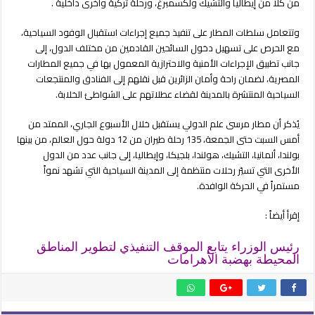
من كلا من إيطاليا والتشيك ولكسمبرغ، ورحلة تركية واخرى داخلية .
اليوم
مغلقة
وتتعامل سلطات المطار على تنفيذ جميع إجراءات استقبال الوفود السياحية،
مع الحرص على تسهيل دخول السائحين القادمين من مختلف الدول، إلى
جانب تطبيق الإجراءات الأمنية والاحترازية المعمول بها في جميع المطارات
المصرية، لضمان راحة وأمان الزائرين قبل نقلهم إلى الفنادق والمنتجعات
السياحية المنتشرة بالمدينة لقضاء عطلاتهم على الشواطئ الخلابة.
يُذكر أن مطار مرسى علم الدولي يستقبل خلال الأسبوع الجاري، الممتد من
أمس السبت حتى الجمعة، 135 رحلة طيران من 12 دولة حول العالم، من بينها
بولندا، ألمانيا، التشيك، هولندا، بلجيكا، وإيطاليا، إلى جانب عدد من الدول
الأخرى التي تسيّر رحلات منتظمة إلى المدينة السياحية التي تشهد نمواً
مستمراً في الحركة الوافدة.
إقرأ أيضاً :
رئيس الوزراء يتابع الموقف التنفيذي لتطوير المناطق
المحيطة بهضبة الأهرامات