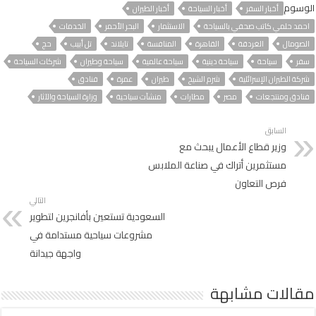
الوسوم
أخبار السفر
أخبار السياحة
أخبار الطيران
احمد حلمي كاتب صحفي بالسياحة
الاستثمار
البحر الأحمر
الخدمات
الصومال
الغردقة
القاهرة
المنافسة
تايلاند
تل أبيب
حج
سفر
سياحة
سياحة دينية
سياحة عالمية
سياحة وطيران
شركات السياحة
شركة الطيران الإسرائلية
شرم الشيخ
طيران
عمرة
فنادق
فنادق ومنتجعات
مصر
مطارات
منشآت سياحية
وزارة السياحة والآثار
السابق
وزير قطاع الأعمال يبحث مع
مستثمرين أتراك في صناعة الملابس
فرص التعاون
التالي
السعودية تستعين بأفانجرين لتطوير
مشروعات سياحية مستدامة في
واجهة جيدانة
مقالات مشابهة