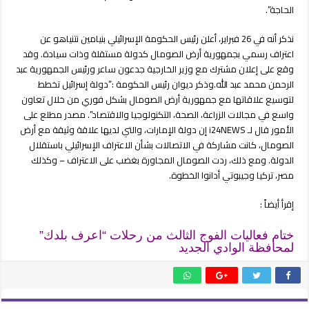
الحاجة”.
نذكر أنه في 26 فبراير، أعلن رئيس الحكومة الإسرائيلي بنيامين نتنياهو عن
اعتراف رسمي بجمهورية أرض الصومال كدولة مستقلة وذات سيادة. وقد
وقع على إعلان مشترك مع وزير الخارجية جدعون ساعر ورئيس الجمهورية عبد
الرحمن محمد عبد الله.وذكر ديوان رئيس الحكومة :”دولة إسرائيل تخطط
لتوسيع علاقاتها مع جمهورية أرض الصومال بشكل فوري من خلال تعاون
واسع في مجالات الزراعة، الصحة، التكنولوجيا والاقتصاد”. مصدر مطلع على
الأمور قال لـ i24NEWS إن دولة الإمارات، والتي لديها علاقة وثيقة مع أرض
الصومال، كانت مشاركة في الاتصالات بشأن الاعتراف الإسرائيلي باستقلال
الدولة. ومع ذلك، ردت الصومال المجاورة بغضب على الاعتراف – وكذلك
مصر، تركيا وجيبوتي أدانوا الخطوة.
إقرأ أيضاً :
ختام فعاليات الفوج الثالث من رحلات “اعرف بلدك”
لمحافظة الوادي الجديد