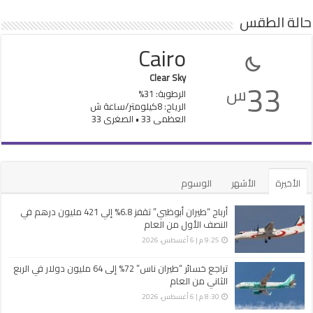
حالة الطقس
Cairo
Clear Sky
33
س
الرطوبة: 31%
الرياح: 8كيلومتر/ساعة ش
العظمى 33 • الصغرى 33
الأخيرة
الأشهر
الوسوم
أرباح “طيران أبوظبي” تقفز 6.8% إلي 421 مليون درهم في
النصف الأول من العام
9:25 م | 6 أغسطس، 2026
تراجع خسائر “طيران ناس” 72% إلى 64 مليون دولار في الربع
الثاني من العام
8:30 م | 6 أغسطس، 2026