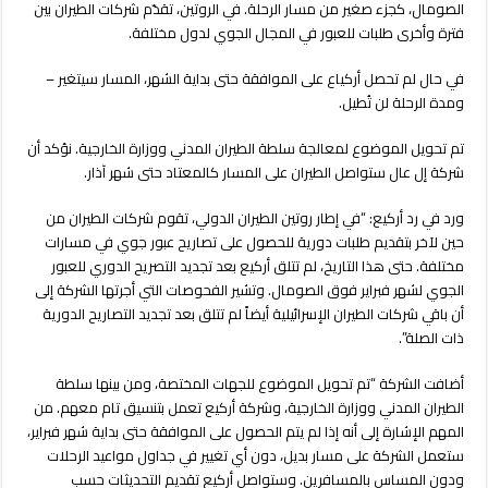
الصومال، كجزء صغير من مسار الرحلة. في الروتين، تقدّم شركات الطيران بين
فترة وأخرى طلبات للعبور في المجال الجوي لدول مختلفة.
في حال لم تحصل أركياع على الموافقة حتى بداية الشهر، المسار سيتغير –
ومدة الرحلة لن تُطيل.
تم تحويل الموضوع لمعالجة سلطة الطيران المدني ووزارة الخارجية. نؤكد أن
شركة إل عال ستواصل الطيران على المسار كالمعتاد حتى شهر آذار.
ورد في رد أركيع: “في إطار روتين الطيران الدولي، تقوم شركات الطيران من
حين لآخر بتقديم طلبات دورية للحصول على تصاريح عبور جوي في مسارات
مختلفة. حتى هذا التاريخ، لم تتلق أركيع بعد تجديد التصريح الدوري للعبور
الجوي لشهر فبراير فوق الصومال. وتشير الفحوصات التي أجرتها الشركة إلى
أن باقي شركات الطيران الإسرائيلية أيضاً لم تتلق بعد تجديد التصاريح الدورية
ذات الصلة”.
أضافت الشركة “تم تحويل الموضوع للجهات المختصة، ومن بينها سلطة
الطيران المدني ووزارة الخارجية، وشركة أركيع تعمل بتنسيق تام معهم. من
المهم الإشارة إلى أنه إذا لم يتم الحصول على الموافقة حتى بداية شهر فبراير،
ستعمل الشركة على مسار بديل، دون أي تغيير في جداول مواعيد الرحلات
ودون المساس بالمسافرين. وستواصل أركيع تقديم التحديثات حسب