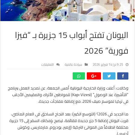
اليونان تفتح أبواب 15 جزيرة بـ “فيزا
فورية” 2026
على
9:25 م | 14 فبراير، 2026
سياحة عالمية
التعليقات
اليونان
تفتح
أبواب
وكالات: أعلنت وزارة الخارجية اليونانية أمس الجمعة، عن تمديد العمل ببرنامج
15
“التأشيرة عند الوصول” (Kapı Vizesi) للمواطنين الأتراك والمقيمين الأجانب
جزيرة
بـ
في تركيا لموسم صيف 2026، مع إضافة مفاجآت جديدة.
“فيزا
فورية”
ما الجديد في 2026؟ (التوسع الكبير): بعد النجاح الساحق في العام الماضي،
2026
قررت اليونان إضافة 5 جزر جديدة للقائمة، ليصبح بإمكانك السفر إلى 15 جزيرة
مغلقة
مختلفة انطلاقاً من الموانئ التركية (إزمير، بودروم، مارماريس، وكوش
أداسي).