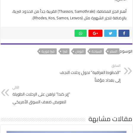
أهم الجزر المضافة: (Thassos, Samothraki) القريبة جداً من الحدود البرية،
بالإضافة للجزر الشهيرة مثل (Rhodes, Kos, Samos, Lesvos).
الوسوم
السفر
السياحة
اليونان
فيزا
فيزا فورية
السابق
“الخطوط العراقية” تحول رحلات النجف
إلى بغداد مؤقتاً
التالي
“إير كندا” تراهن على الرحلات الطويلة
لتعويض ضعف السوق الأمريكي
مقالات مشابهة