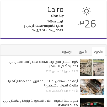
Cairo
Clear Sky
26
س
الرطوبة: 69%
الرياح: 3كيلومتر/ساعة ش.ش.غ
العظمى 26 • الصغرى 26
الأخيرة
الأشهر
الوسوم
كوم الخلجان يفتح بوابة سياحة الدلتا وآلاف السنين من
الحضارة أمام الاستثمار
11:55 ص | 8 أغسطس، 2026
أزمة فولكسفاغن تهز السياحة فهل تدفع مصانع ألمانيا
فاتورة التحول الاقتصادي؟
11:45 ص | 8 أغسطس، 2026
دبلوماسية الصورة .. أعلام السعودية وتركيا وباكستان تزين
معالم المملكة