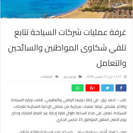
غرفة عمليات شركات السياحة تتابع
تلقي شكاوى المواطنين والسائحين
والتعامل
على
11:01 ص | 21 مارس، 2026
توريزم نيوز
التعليقات
غرفة
عمليات
شركات
كتب – احمد رزق : في إطار دورها الرقابي والتنظيمي، قامت وزارة السياحة
السياحة
والآثار، بتشكيل غرفة عمليات مركزية من ممثلي الإدارة المركزية لشركات
تتابع
تلقي
السياحة، تعمل على مدار الساعة طوال فترة إجازة عيد الفطر المبارك وحتى
شكاوى
يوم الاثنين المقبل الموافق 23 مارس الجاري.
المواطنين
والسائحين
ومن جانبها، أشارت سامية سامي مساعد وزير السياحة والآثار لشئون