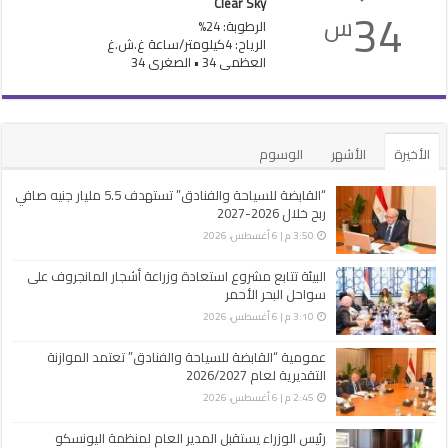
Clear Sky
34
س
الرطوبة: 24%
الرياح: 4كيلومتر/ساعة غ.ش.غ
العظمى 34 • الصغرى 34
الأخيرة
الأشهر
الوسوم
“القابضة للسياحة والفنادق” تستهدف 5.5 مليار جنيه صافي
ربح خلال 2026-2027
3:50 م | 6 أغسطس، 2026
البيئة تتابع مشروع استعادة وزراعة أشجار المانجروف على
سواحل البحر الأحمر
3:10 م | 6 أغسطس، 2026
عمومية “القابضة للسياحة والفنادق” تعتمد الموازنة
التقديرية لعام 2026/2027
2:45 م | 6 أغسطس، 2026
رئيس الوزراء يستقبل المدير العام لمنظمة اليونسكو