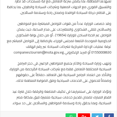
تشهدها المنطقة، بما يضمن سرعة التعامل مع أية مستجدات قد تطرأ،
والتنسيق الفوري مع الجهات المعنية وشركات السياحة والطيران، بما يحافظ
على انتظام حركة السياحة الوافدة وضمان راحة وسلامة السائحين.
وقد خصصت الوزارة عدداً من قنوات التواصل المباشرة مع المواطنين
والسائحين لتلقي الشكاوى والمقترحات على مدار الساعة، حيث يمكن
التواصل عبر الخط الساخن للوزارة (19654) ، أو من خلال بوابة الشكاوى
الحكومية الموحدة التابعة لمجلس الوزراء، بالإضافة إلى التواصل المباشر مع
غرفة عمليات الإدارة المركزية لشركات السياحة عبر رقم الهاتف
01550008630 أو البريد الإلكتروني companies.tourism@mota.gov.eg
وتهيب وزارة السياحة والآثار بجميع المواطنين الراغبين في حجز البرامج
السياحية المختلفة التعامل فقط مع شركات السياحة المُرخصة من الوزارة،
والتأكد من اعتماد البرامج السياحية قبل التعاقد، حفاظاً على حقوقهم
وضماناً للحصول على الخدمات السياحية وفق الضوابط المنظمة لذلك.
وتؤكد الوزارة على استمرارها في تكثيف المتابعة والرقابة خلال فترة عيد
الفطر المبارك لضمان تقديم خدمات سياحية متميزة تليق بمكانة مصر
السياحية، وبما يحقق راحة وسلامة المواطنين والسائحين على حد سواء.