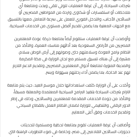
والتعامل
شركات السياحة، إلى أن غرفة العمليات تتولي تلقي وبحث ومتابعة أي
مغلقة
ملاحظات أو استفسارات أو شكاوى واردة من المواطنين المصريين أو
السائحين الأجانب، والتدخل الفوري للعمل على سرعة التعامل معها بالتنسيق
مع الجهات المعنية بما يضمن تقديم أفضل مستوى من الخدمات السياحية.
وأوضحت أن غرفة العمليات ستقوم أيضاً بمتابعة حركة عودة المعتمرين
المصريين من الأراضي السعودية بعد أدائهم مناسك العمرة، والتأكد من
انتظام برامج العودة وسلامتهم حتى وصولهم إلى أرض الوطن بسلام،
مشيرة إلى أن هناك تنسيق مستمر مع لجان الوزارة في مكة المكرمة
والمدينة المنورة لمتابعة أحوال المعتمرين المصريين وتقديم الدعم اللازم
لهم عند الحاجة، بما يضمن أداء رحلتهم بسهولة ويسر.
وأكدت على أن الوزارة كثفت استعداداتها خلال موسم العيد، حيث يتم متابعة
التزام شركات السياحة بتنفيذ البرامج السياحية المعتمدة والمعلنة مسبقاً،
والتأكد من جودة الخدمات المقدمة للمعتمرين والسائحين، وذلك في إطار
الدور الرقابي والتنظيمي للوزارة لضمان انتظام العمل بالقطاع السياحي
وتقديم الخدمات وفق أعلى المعايير.
وأضافت أن غرفة العمليات تقوم بمتابعة لحظية ومستمرة لتحديثات
حجوزات السائحين القادمين إلى مصر، وخاصة في ضوء التطورات الراهنة التي